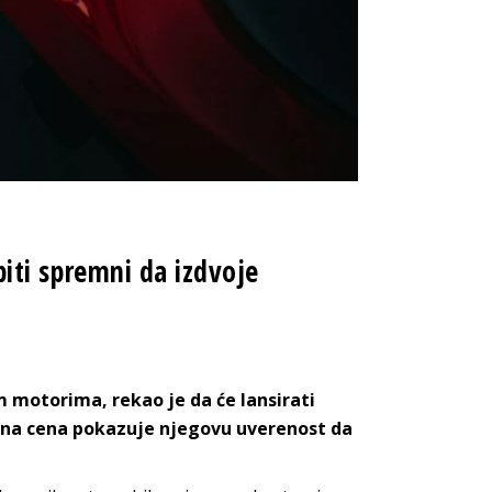
 biti spremni da izdvoje
m motorima, rekao je da će lansirati
rana cena pokazuje njegovu uverenost da