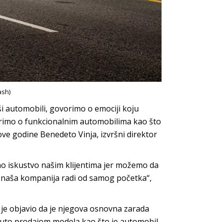
ash)
 automobili, govorimo o emociji koju
rimo o funkcionalnim automobilima kao što
ove godine Benedeto Vinja, izvršni direktor
 iskustvo našim klijentima jer možemo da
to naša kompanija radi od samog početka“,
i je objavio da je njegova osnovna zarada
nuto prodajom modela kao što je automobil