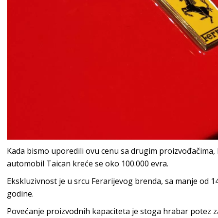
Kada bismo uporedili ovu cenu sa drugim proizvođačima, P
automobil Taican kreće se oko 100.000 evra.
Ekskluzivnost je u srcu Ferarijevog brenda, sa manje od 
godine.
Povećanje proizvodnih kapaciteta je stoga hrabar potez z