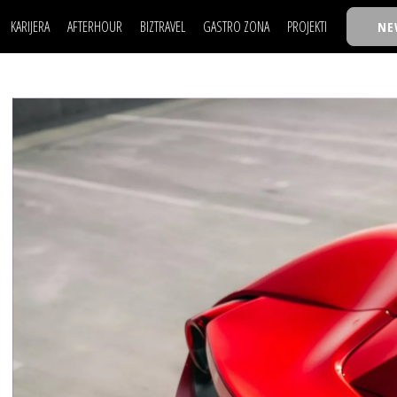
KARIJERA
AFTERHOUR
BIZTRAVEL
GASTRO ZONA
PROJEKTI
NE
POSAO
FILM I SCENA
NAJKOLEGA
LJUDI (HR)
KNJIGE
TASTY TALKS
POSAO
FILM I SCENA
NAJKOLEGA
JE
MOJ UGAO
AUTO SVET
30 ISPOD 30
LJUDI (HR)
KNJIGE
TASTY TALKS
USAVRŠAVANJE
STIL
BACK TO OFFIC
JE
MOJ UGAO
AUTO SVET
30 ISPOD 30
KNOW-HOW
WELLBEING
BIZBENDOVI
USAVRŠAVANJE
STIL
BACK TO OFFIC
BIZKOLEGIJUM
KNOW-HOW
WELLBEING
BIZBENDOVI
BMW BIZNIS LIG
BIZKOLEGIJUM
BIZLIFE WEEK
BMW BIZNIS LIG
IZJAVA GODINE
BIZLIFE WEEK
IZJAVA GODINE