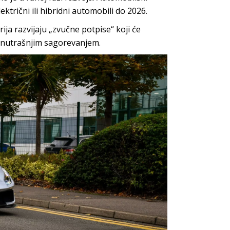
ktrični ili hibridni automobili do 2026.
ija razvijaju „zvučne potpise“ koji će
unutrašnjim sagorevanjem.