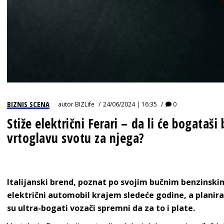
BIZNIS SCENA
autor
BIZLife
24/06/2024 | 16:35
0
Stiže električni Ferari – da li će bogataši
vrtoglavu svotu za njega?
Italijanski brend, poznat po svojim bučnim benzinski
električni automobil krajem sledeće godine, a plani
su ultra-bogati vozači spremni da za to i plate.