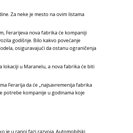
ine. Za neke je mesto na ovim listama
m, Ferarijeva nova fabrika će kompaniji
ozila godišnje. Bilo kakvo povećanje
odela, osiguravajući da ostanu ograničenja
a lokaciji u Maranelu, a nova fabrika će biti
ima Ferarija da će „najsavremenija fabrika
ilaze potrebe kompanije u godinama koje
ko je u ranoj fazi razvoja. Automobilski