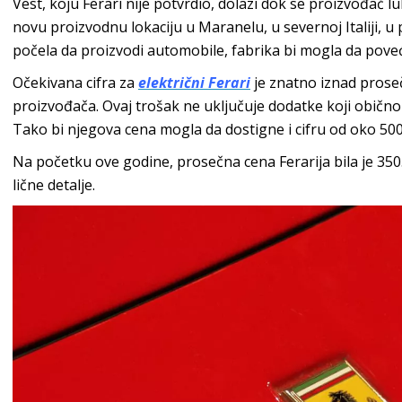
Vest, koju Ferari nije potvrdio, dolazi dok se proizvođač
novu proizvodnu lokaciju u Maranelu, u severnoj Italiji, u
počela da proizvodi automobile, fabrika bi mogla da pove
Očekivana cifra za
električni Ferari
je znatno iznad prose
proizvođača. Ovaj trošak ne uključuje dodatke koji običn
Tako bi njegova cena mogla da dostigne i cifru od oko 500
Na početku ove godine, prosečna cena Ferarija bila je 350.
lične detalje.