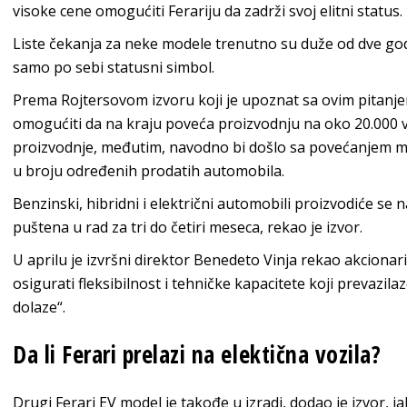
visoke cene omogućiti Ferariju da zadrži svoj elitni status.
Liste čekanja za neke modele trenutno su duže od dve god
samo po sebi statusni simbol.
Prema Rojtersovom izvoru koji je upoznat sa ovim pitanje
omogućiti da na kraju poveća proizvodnju na oko 20.000 v
proizvodnje, međutim, navodno bi došlo sa povećanjem m
u broju određenih prodatih automobila.
Benzinski, hibridni i električni automobili proizvodiće se n
puštena u rad za tri do četiri meseca, rekao je izvor.
U aprilu je izvršni direktor Benedeto Vinja rekao akcionar
osigurati fleksibilnost i tehničke kapacitete koji prevaz
dolaze“.
Da li Ferari prelazi na elektična vozila?
Drugi Ferari EV model je takođe u izradi, dodao je izvor, ia