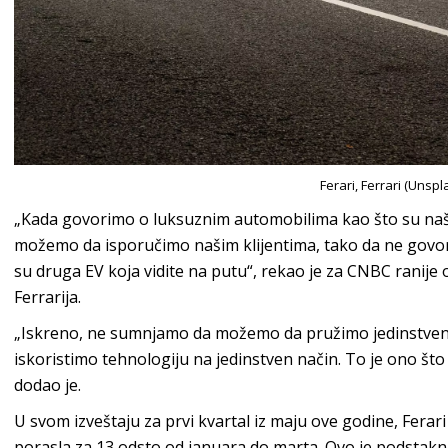
Ferari, Ferrari (Unspl
„Kada govorimo o luksuznim automobilima kao što su naši
možemo da isporučimo našim klijentima, tako da ne govo
su druga EV koja vidite na putu“, rekao je za CNBC ranije 
Ferrarija.
„Iskreno, ne sumnjamo da možemo da pružimo jedinstveno
iskoristimo tehnologiju na jedinstven način. To je ono š
dodao je.
U svom izveštaju za prvi kvartal iz maju ove godine, Ferar
porasla za 13 odsto od januara do marta. Ovo je podstak