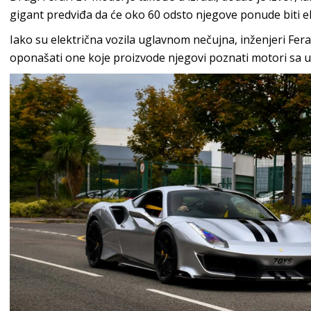
gigant predviđa da će oko 60 odsto njegove ponude biti ele
Iako su električna vozila uglavnom nečujna, inženjeri Ferar
oponašati one koje proizvode njegovi poznati motori sa 