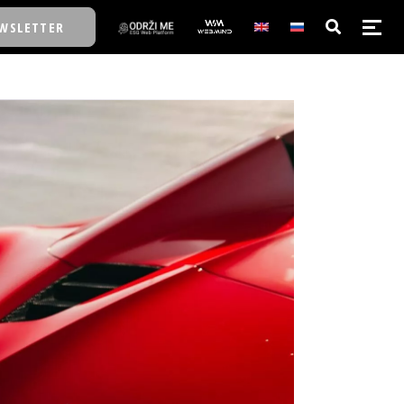
WSLETTER
E/SCHOOL
E/SCHOOL
A
A