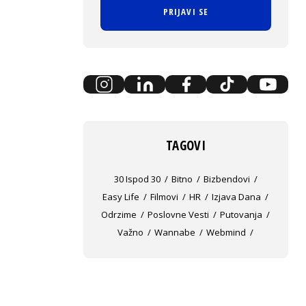
PRIJAVI SE
TAGOVI
30 Ispod 30
Bitno
Bizbendovi
Easy Life
Filmovi
HR
Izjava Dana
Odrzime
Poslovne Vesti
Putovanja
Važno
Wannabe
Webmind