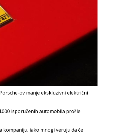
orsche-ov manje ekskluzivni električni
14.000 isporučenih automobila prošle
a kompaniju, iako mnogi veruju da će