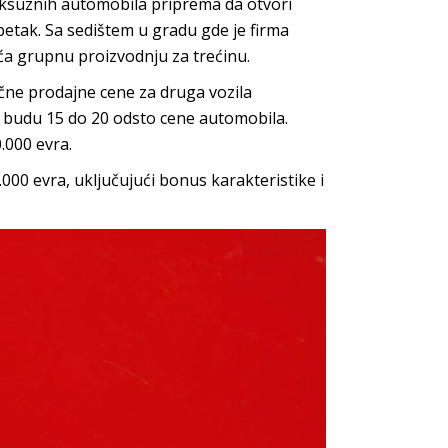
 luksuznih automobila priprema da otvori
 petak. Sa sedištem u gradu gde je firma
ća grupnu proizvodnju za trećinu.
čne prodajne cene za druga vozila
o budu 15 do 20 odsto cene automobila.
.000 evra.
000 evra, uključujući bonus karakteristike i