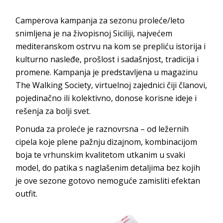
Camperova kampanja za sezonu proleće/leto
snimljena je na živopisnoj Siciliji, najvećem
mediteranskom ostrvu na kom se prepliću istorija i
kulturno nasleđe, prošlost i sadašnjost, tradicija i
promene. Kampanja je predstavljena u magazinu
The Walking Society, virtuelnoj zajednici čiji članovi,
pojedinačno ili kolektivno, donose korisne ideje i
rešenja za bolji svet.
Ponuda za proleće je raznovrsna – od ležernih
cipela koje plene pažnju dizajnom, kombinacijom
boja te vrhunskim kvalitetom utkanim u svaki
model, do patika s naglašenim detaljima bez kojih
je ove sezone gotovo nemoguće zamisliti efektan
outfit.