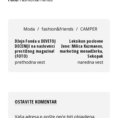
Moda
/
fashion&friends
/
CAMPER
Džejn Fonda u DEVETOJ
Leksikon poslovne
DECENIJI na naslovnici
žene: Milica Kuzmanov,
prestižnog magazina!
marketing menadžerka,
(FOTO)
Sekopak
prethodna vest
naredna vest
OSTAVITE KOMENTAR
Vaša adresa e-pošte neće biti objavljena.