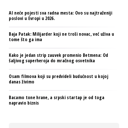
AI neće pojesti sva radna mesta: Ovo su najtraženiji
poslovi u Evropi u 2026.
Baja Patak: Milijarder koji ne troši novac, već uživa u
tome što ga ima
Kako je jedan strip zauvek promenio Betmena: Od
šaljivog superheroja do mračnog osvetnika
Osam filmova koji su predvideli budućnost u kojoj
danas živimo
Bacamo tone hrane, a srpski startap je od toga
napravio biznis