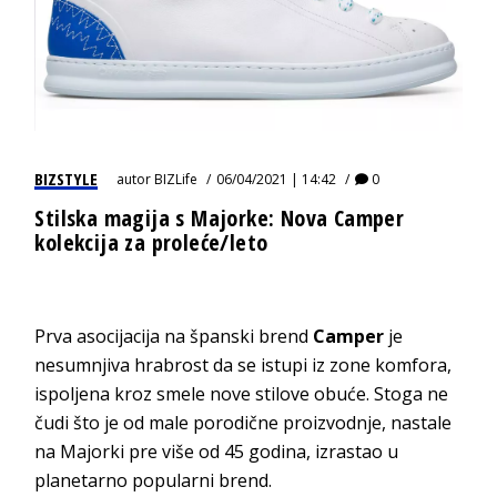
BIZSTYLE
autor
BIZLife
06/04/2021 | 14:42
0
Stilska magija s Majorke: Nova Camper
kolekcija za proleće/leto
Prva asocijacija na španski brend
Camper
je
nesumnjiva hrabrost da se istupi iz zone komfora,
ispoljena kroz smele nove stilove obuće. Stoga ne
čudi što je od male porodične proizvodnje, nastale
na Majorki pre više od 45 godina, izrastao u
planetarno popularni brend.