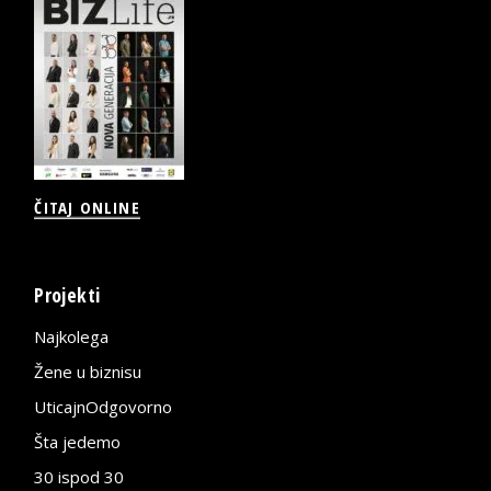
ČITAJ ONLINE
Projekti
Najkolega
Žene u biznisu
UticajnOdgovorno
Šta jedemo
30 ispod 30