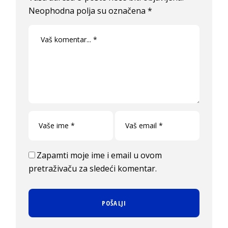
Neophodna polja su označena
*
Zapamti moje ime i email u ovom
pretraživaču za sledeći komentar.