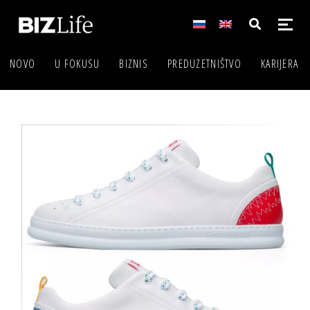
NOVO
U FOKUSU
BIZNIS
PREDUZETNIŠTVO
KARIJERA