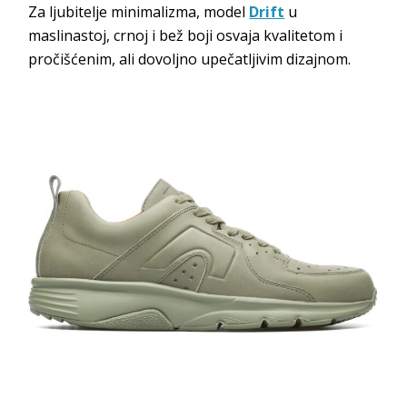
Za ljubitelje minimalizma, model
Drift
u
maslinastoj, crnoj i bež boji osvaja kvalitetom i
pročišćenim, ali dovoljno upečatljivim dizajnom.