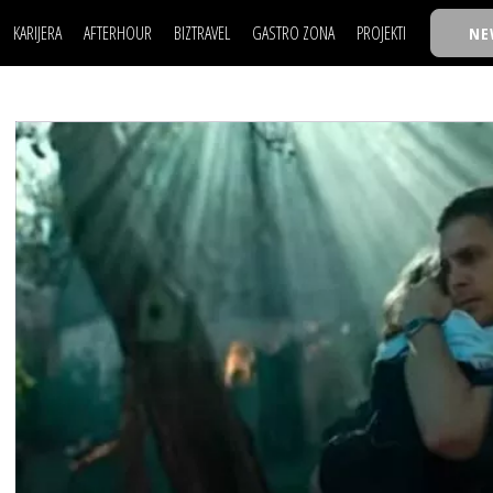
KARIJERA
AFTERHOUR
BIZTRAVEL
GASTRO ZONA
PROJEKTI
NE
POSAO
FILM I SCENA
NAJKOLEGA
LJUDI (HR)
KNJIGE
TASTY TALKS
POSAO
FILM I SCENA
NAJKOLEGA
JE
MOJ UGAO
AUTO SVET
30 ISPOD 30
LJUDI (HR)
KNJIGE
TASTY TALKS
USAVRŠAVANJE
STIL
BACK TO OFFIC
JE
MOJ UGAO
AUTO SVET
30 ISPOD 30
KNOW-HOW
WELLBEING
BIZBENDOVI
USAVRŠAVANJE
STIL
BACK TO OFFIC
BIZKOLEGIJUM
KNOW-HOW
WELLBEING
BIZBENDOVI
BMW BIZNIS LIG
BIZKOLEGIJUM
BIZLIFE WEEK
BMW BIZNIS LIG
IZJAVA GODINE
BIZLIFE WEEK
IZJAVA GODINE