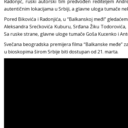
Radonjić, ruski autorski tim predvođen rediteljem And
autentičnim lokacijama u Srbiji, a glavne uloga tumače ne
Pored Bikovića i Radonjića, u “Balkanskoj međi” gledaćemo
Aleksandra Srećkovića Kuburu, Srđana Žiku Todorovića, a
Sa ruske strane, glavne uloge tumače Goša Kucenko i An
Svečana beogradska premijera filma “Balkanske međe” zak
u bioskopima širom Srbije biti dostupan od 21. marta.