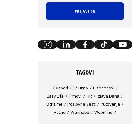
PRIJAVI SE
TAGOVI
30 Ispod 30
Bitno
Bizbendovi
Easy Life
Filmovi
HR
Izjava Dana
Odrzime
Poslovne Vesti
Putovanja
Važno
Wannabe
Webmind