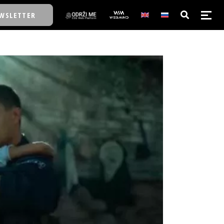
WSLETTER
E/SCHOOL
E/SCHOOL
A
A