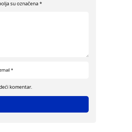
olja su označena
*
edeći komentar.