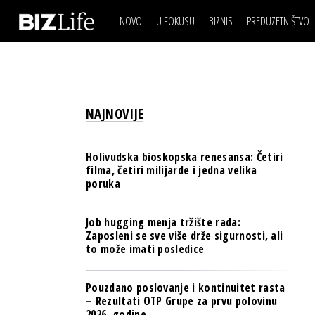
NOVO
U FOKUSU
BIZNIS
PREDUZETNIŠTVO
IZJAVA DANA
BIZNIS SCENA
VIDEO
REAL ESTATE
IZJAVA DANA
BIZNIS SCENA
BREND I KOMUNIKACI
VIDEO
REAL ESTATE
ESG & ENERGY
NAJNOVIJE
BREND I KOMUNIKACI
BANKE
ESG & ENERGY
OSIGURANJE
Holivudska bioskopska renesansa: Četiri
BANKE
filma, četiri milijarde i jedna velika
TECH I AI
poruka
OSIGURANJE
BIZNIS & SPORT
TECH I AI
Job hugging menja tržište rada:
PULS REGIONA
Zaposleni se sve više drže sigurnosti, ali
BIZNIS & SPORT
to može imati posledice
NOVO NA RAFU
PULS REGIONA
Pouzdano poslovanje i kontinuitet rasta
NOVO NA RAFU
– Rezultati OTP Grupe za prvu polovinu
2026. godine