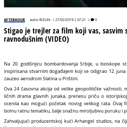
AFTERHOUR
autor
BIZLife
27/02/2019 | 07:21
0
Stigao je trejler za film koji vas, sasvim
ravnodušnim (VIDEO)
Na 20. godišnjicu bombardovanja Srbije, u bioskope st
inspirisana stvarnim događajem koji se odigrao 12. juna
zauzeo aerodrom Slatina u Prištini.
Ova 24 časovna akcija od velike geopolitičke važnosti, m
ličnih drama glavnih junaka, prenesu priču o istorijsk
ocenila kao mogući početak novog velikog rata. Ovaj fi
bolnu ratnu tematiku, šalje snažnu miroljubivu poruku i p
Zahvaljujući producentskoj kući Arhangel studios, na či