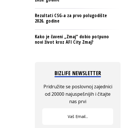
Rezultati CSG-a za prvo polugodište
2026. godine
Kako je čuveni „Zmaj“ dobio potpuno
novi život kroz AFI City Zmaj?
BIZLIFE NEWSLETTER
Pridružite se poslovnoj zajednici
od 20000 najuspešnijih i čitajte
nas prvi