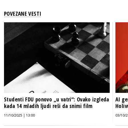
POVEZANE VESTI
Studenti FDU ponovo „u vatri“: Ovako izgleda
AI ge
kada 14 mladih ljudi reši da snimi film
Holi
11/10/2025 | 13:00
03/10/2