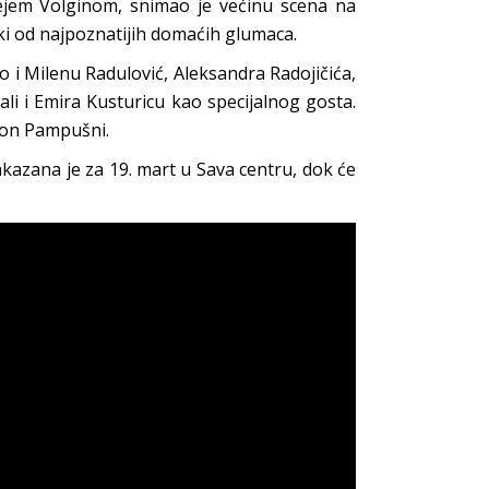
rejem Volginom, snimao je većinu scena na
ki od najpoznatijih domaćih glumaca.
 i Milenu Radulović, Aleksandra Radojičića,
li i Emira Kusturicu kao specijalnog gosta.
ton Pampušni.
azana je za 19. mart u Sava centru, dok će