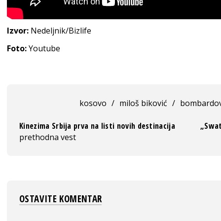
Izvor:
Nedeljnik/Bizlife
Foto:
Youtube
kosovo
/
miloš biković
/
bombardov
Kinezima Srbija prva na listi novih destinacija
„Swatc
prethodna vest
OSTAVITE KOMENTAR