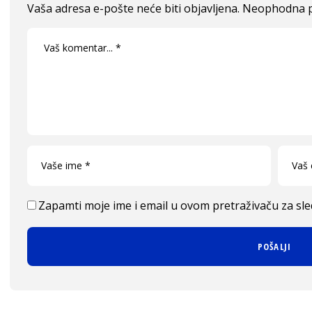
Vaša adresa e-pošte neće biti objavljena.
Neophodna p
Zapamti moje ime i email u ovom pretraživaču za sl