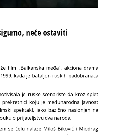
 sigurno, neće ostaviti
iže film „Balkanska međa“, akciona drama
 1999. kada je bataljon ruskih padobranaca
otivisala je ruske scenariste da kroz splet
oj prekretnici koju je međunarodna javnost
lmski spektakl, iako bazično naslonjen na
ouku o prijateljstvu dva naroda.
jem se čelu nalaze Miloš Biković i Miodrag