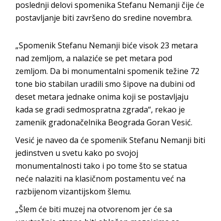
poslednji delovi spomenika Stefanu Nemanji čije će
postavljanje biti završeno do sredine novembra.
„Spomenik Stefanu Nemanji biće visok 23 metara
nad zemljom, a nalaziće se pet metara pod
zemljom. Da bi monumentalni spomenik težine 72
tone bio stabilan uradili smo šipove na dubini od
deset metara jednake onima koji se postavljaju
kada se gradi sedmospratna zgrada“, rekao je
zamenik gradonačelnika Beograda Goran Vesić.
Vesić je naveo da će spomenik Stefanu Nemanji biti
jedinstven u svetu kako po svojoj
monumentalnosti tako i po tome što se statua
neće nalaziti na klasičnom postamentu već na
razbijenom vizantijskom šlemu.
„Šlem će biti muzej na otvorenom jer će sa