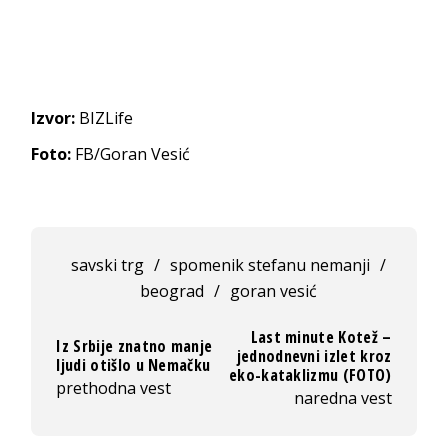
Izvor:
BIZLife
Foto:
FB/Goran Vesić
savski trg
/
spomenik stefanu nemanji
/
beograd
/
goran vesić
Last minute Kotež –
Iz Srbije znatno manje
jednodnevni izlet kroz
ljudi otišlo u Nemačku
eko-kataklizmu (FOTO)
prethodna vest
naredna vest