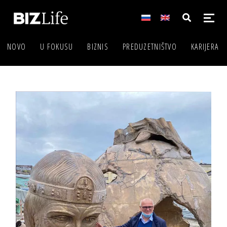
NOVO
U FOKUSU
BIZNIS
PREDUZETNIŠTVO
KARIJERA