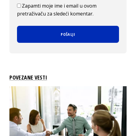
Zapamti moje ime i email u ovom
pretraživaču za sledeći komentar.
POVEZANE VESTI