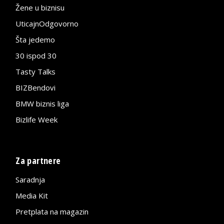
Žene u biznisu
UticajnOdgovorno
Šta jedemo
30 ispod 30
Tasty Talks
BIZBendovi
BMW biznis liga
Bizlife Week
Za partnere
Saradnja
Media Kit
Pretplata na magazin