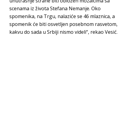
unutrašnje strane biti obložen mozaicima sa
scenama iz života Stefana Nemanje. Oko
spomenika, na Trgu, nalaziće se 46 mlaznica, a
spomenik će biti osvetljen posebnom rasvetom,
kakvu do sada u Srbiji nismo videli“, rekao Vesić.