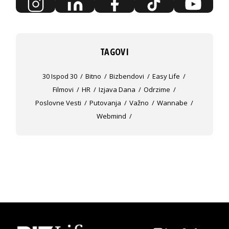
TAGOVI
30 Ispod 30
Bitno
Bizbendovi
Easy Life
Filmovi
HR
Izjava Dana
Odrzime
Poslovne Vesti
Putovanja
Važno
Wannabe
Webmind