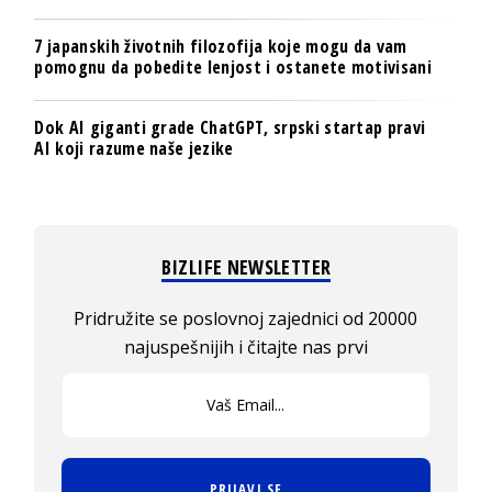
7 japanskih životnih filozofija koje mogu da vam
pomognu da pobedite lenjost i ostanete motivisani
Dok AI giganti grade ChatGPT, srpski startap pravi
AI koji razume naše jezike
BIZLIFE NEWSLETTER
Pridružite se poslovnoj zajednici od 20000
najuspešnijih i čitajte nas prvi
PRIJAVI SE