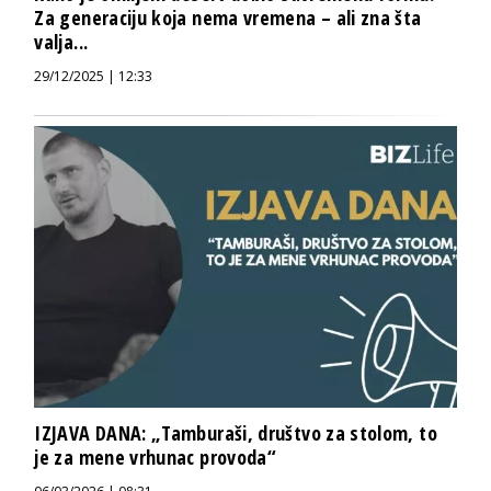
Za generaciju koja nema vremena – ali zna šta
valja...
29/12/2025 | 12:33
IZJAVA DANA: „Tamburaši, društvo za stolom, to
je za mene vrhunac provoda“