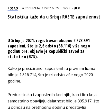
POSAO
autor
BIZLife
29/01/2022 | 09:23
0
Statistika kaže da u Srbiji RASTE zaposlenost
U Srbiji je 2021. registrovan ukupno 2.273.591
zaposleni, što je 2,6 odsto (58.116) više nego
godinu pre, objavio je Republički zavod za
statistiku (RZS).
Kako je precizirano, zaposlenih u pravnim licima
bilo je 1.816.714, što je tri odsto više nego 2020.
godine.
Preduzetnika i zaposlenih kod njih, kao i lica koja
samostalno obavljaju delatnost bilo je 395.917, što
u odnosu na prethodnu godinu predstavlja