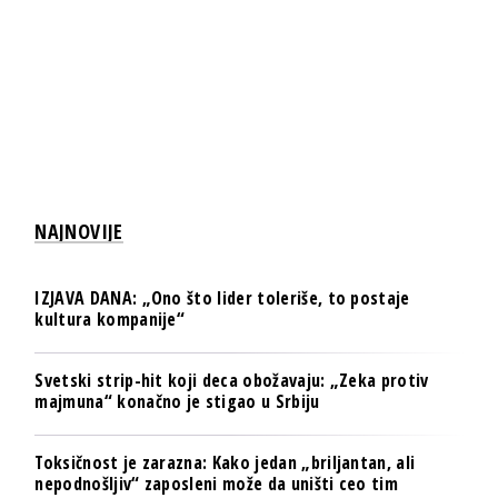
NAJNOVIJE
IZJAVA DANA: „Ono što lider toleriše, to postaje
kultura kompanije“
Svetski strip-hit koji deca obožavaju: „Zeka protiv
majmuna“ konačno je stigao u Srbiju
Toksičnost je zarazna: Kako jedan „briljantan, ali
nepodnošljiv“ zaposleni može da uništi ceo tim