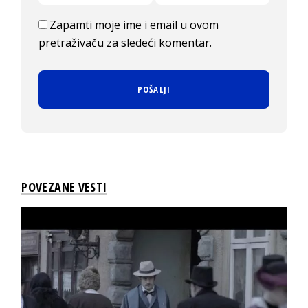
Zapamti moje ime i email u ovom
pretraživaču za sledeći komentar.
POVEZANE VESTI