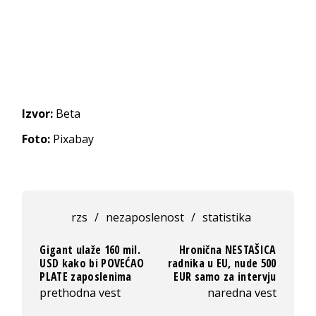
Izvor:
Beta
Foto:
Pixabay
rzs
/
nezaposlenost
/
statistika
Gigant ulaže 160 mil.
Hronična NESTAŠICA
USD kako bi POVEĆAO
radnika u EU, nude 500
PLATE zaposlenima
EUR samo za intervju
prethodna vest
naredna vest