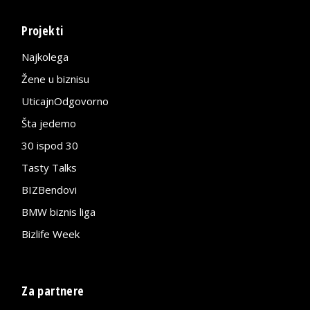
Projekti
Najkolega
Žene u biznisu
UticajnOdgovorno
Šta jedemo
30 ispod 30
Tasty Talks
BIZBendovi
BMW biznis liga
Bizlife Week
Za partnere