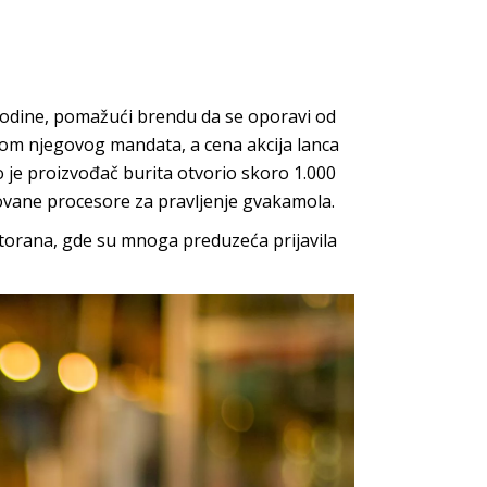
 godine, pomažući brendu da se oporavi od
kom njegovog mandata, a cena akcija lanca
o je proizvođač burita otvorio skoro 1.000
zovane procesore za pravljenje gvakamola.
estorana, gde su mnoga preduzeća prijavila