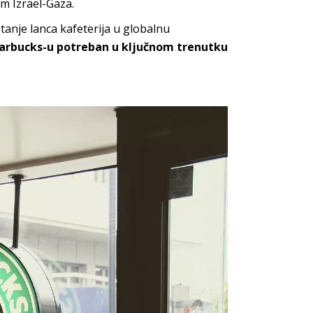
om Izrael-Gaza.
stanje lanca kafeterija u globalnu
 Starbucks-u potreban u ključnom trenutku