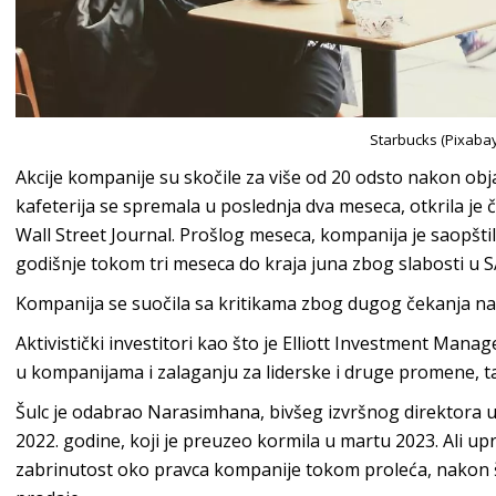
Starbucks (Pixabay
Akcije kompanije su skočile za više od 20 odsto nakon ob
kafeterija se spremala u poslednja dva meseca, otkrila j
Wall Street Journal. Prošlog meseca, kompanija je saopštil
godišnje tokom tri meseca do kraja juna zbog slabosti u SA
Kompanija se suočila sa kritikama zbog dugog čekanja na p
Aktivistički investitori kao što je Elliott Investment Ma
u kompanijama i zalaganju za liderske i druge promene, ta
Šulc je odabrao Narasimhana, bivšeg izvršnog direktora u 
2022. godine, koji je preuzeo kormila u martu 2023. Ali upr
zabrinutost oko pravca kompanije tokom proleća, nakon š