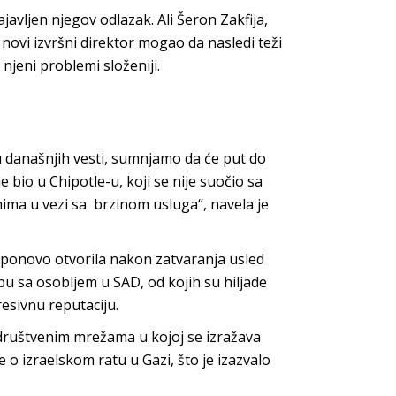
javljen njegov odlazak. Ali Šeron Zakfija,
i novi izvršni direktor mogao da nasledi teži
 njeni problemi složeniji.
današnjih vesti, sumnjamo da će put do
 bio u Chipotle-u, koji se nije suočio sa
mima u vezi sa brzinom usluga“, navela je
 ponovo otvorila nakon zatvaranja usled
bu sa osobljem u SAD, od kojih su hiljade
resivnu reputaciju.
 društvenim mrežama u kojoj se izražava
 o izraelskom ratu u Gazi, što je izazvalo