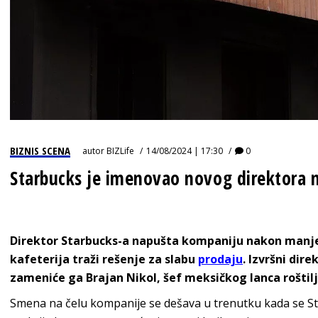
BIZNIS SCENA
autor
BIZLife
14/08/2024 | 17:30
0
Starbucks je imenovao novog direktora 
Direktor Starbucks-a napušta kompaniju nakon manje
kafeterija traži rešenje za slabu
prodaju
. Izvršni dir
zameniće ga Brajan Nikol, šef meksičkog lanca roštilj
Smena na čelu kompanije se dešava u trenutku kada se S