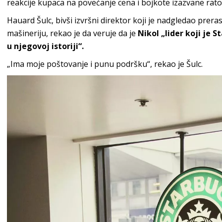
reakcije kupaca na povećanje cena i bojkote izazvane rat
Hauard Šulc, bivši izvršni direktor koji je nadgledao prera
mašineriju, rekao je da veruje da je
Nikol „lider koji je
u njegovoj istoriji“.
„Ima moje poštovanje i punu podršku“, rekao je Šulc.