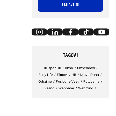
PRIJAVI SE
TAGOVI
30 Ispod 30
Bitno
Bizbendovi
Easy Life
Filmovi
HR
Izjava Dana
Odrzime
Poslovne Vesti
Putovanja
Važno
Wannabe
Webmind