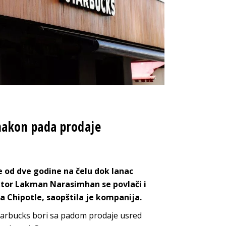
nakon pada prodaje
 od dve godine na čelu dok lanac
ektor Lakman Narasimhan se povlači i
a Chipotle, saopštila je kompanija.
tarbucks bori sa padom prodaje usred