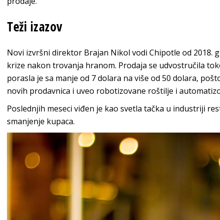
prodaje.
Teži izazov
Novi izvršni direktor Brajan Nikol vodi Chipotle od 2018.
krize nakon trovanja hranom. Prodaja se udvostručila to
porasla je sa manje od 7 dolara na više od 50 dolara, pošt
novih prodavnica i uveo robotizovane roštilje i automati
Poslednjih meseci viđen je kao svetla tačka u industriji r
smanjenje kupaca.