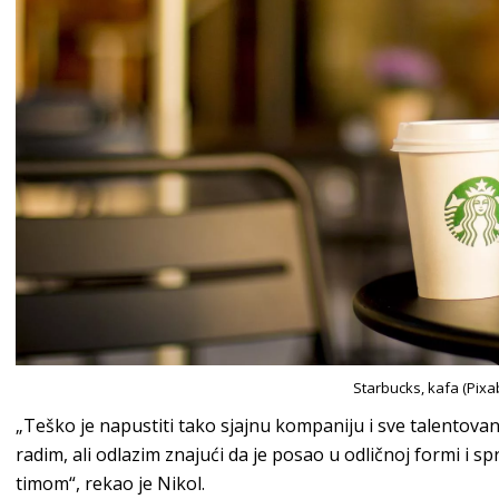
Starbucks, kafa (Pixa
„Teško je napustiti tako sjajnu kompaniju i sve talentova
radim, ali odlazim znajući da je posao u odličnoj formi i s
timom“, rekao je Nikol.