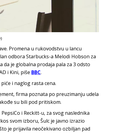
)
jave. Promena u rukovodstvu u lancu
e član odbora Starbucks-a Melodi Hobson za
a da je globalna prodaja pala za 3 odsto
D i Kini, piše
BBC
.
iće i naglog rasta cena.
nagement, firma poznata po preuzimanju udela
kođe su bili pod pritiskom.
PepsiCo i Reckitt-u, za svog naslednika
kos svom izboru, Šulc je javno izrazio
to je prijavila neočekivano ozbiljan pad