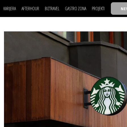
KARIJERA
AFTERHOUR
BIZTRAVEL
GASTRO ZONA
PROJEKTI
NE
POSAO
FILM I SCENA
NAJKOLEGA
LJUDI (HR)
KNJIGE
TASTY TALKS
POSAO
FILM I SCENA
NAJKOLEGA
JE
MOJ UGAO
AUTO SVET
30 ISPOD 30
LJUDI (HR)
KNJIGE
TASTY TALKS
USAVRŠAVANJE
STIL
BACK TO OFFICE/SCHOOL
JE
MOJ UGAO
AUTO SVET
30 ISPOD 30
KNOW-HOW
WELLBEING
BIZBENDOVI
USAVRŠAVANJE
STIL
BACK TO OFFICE/SCHOOL
BIZKOLEGIJUM
KNOW-HOW
WELLBEING
BIZBENDOVI
BMW BIZNIS LIGA
BIZKOLEGIJUM
BIZLIFE WEEK
BMW BIZNIS LIGA
IZJAVA GODINE
BIZLIFE WEEK
IZJAVA GODINE