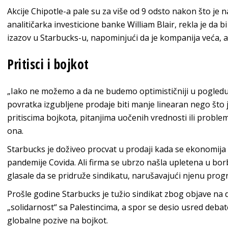
Akcije Chipotle-a pale su za više od 9 odsto nakon što je na
analitičarka investicione banke William Blair, rekla je da b
izazov u ​​Starbucks-u, napominjući da je kompanija veća, a
Pritisci i bojkot
„Iako ne možemo a da ne budemo optimističniji u pogledu 
povratka izgubljene prodaje biti manje linearan nego što je
pritiscima bojkota, pitanjima uočenih vrednosti ili proble
ona.
Starbucks je doživeo procvat u prodaji kada se ekonomija
pandemije Covida. Ali firma se ubrzo našla upletena u bor
glasale da se pridruže sindikatu, narušavajući njenu prog
Prošle godine Starbucks je tužio sindikat zbog objave na
„solidarnost“ sa Palestincima, a spor se desio usred debate
globalne pozive na bojkot.