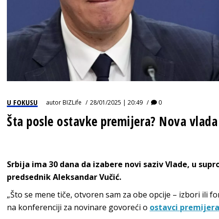
U FOKUSU
autor
BIZLife
28/01/2025 | 20:49
0
Šta posle ostavke premijera? Nova vlada i
Srbija ima 30 dana da izabere novi saziv Vlade, u supr
predsednik Aleksandar Vučić.
„Što se mene tiče, otvoren sam za obe opcije – izbori ili f
na konferenciji za novinare govoreći o
ostavci premijera