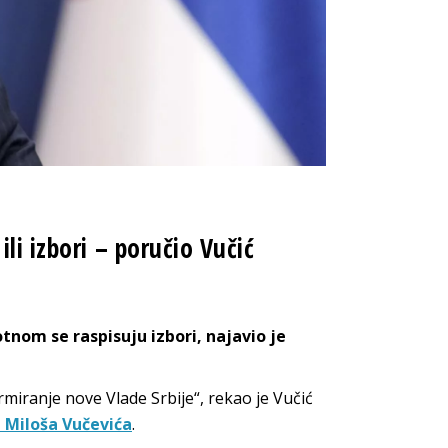
li izbori – poručio Vučić
otnom se raspisuju izbori, najavio je
ormiranje nove Vlade Srbije“, rekao je Vučić
 Miloša Vučevića
.