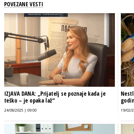
POVEZANE VESTI
IZJAVA DANA: „Prijatelj se poznaje kada je
Nestl
teško – je opaka laž“
godi
24/08/2025 | 09:00
19/02/2