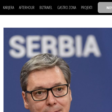
KARIJERA
AFTERHOUR
BIZTRAVEL
GASTRO ZONA
PROJEKTI
NE
POSAO
FILM I SCENA
NAJKOLEGA
LJUDI (HR)
KNJIGE
TASTY TALKS
POSAO
FILM I SCENA
NAJKOLEGA
JE
MOJ UGAO
AUTO SVET
30 ISPOD 30
LJUDI (HR)
KNJIGE
TASTY TALKS
USAVRŠAVANJE
STIL
BACK TO OFFIC
JE
MOJ UGAO
AUTO SVET
30 ISPOD 30
KNOW-HOW
WELLBEING
BIZBENDOVI
USAVRŠAVANJE
STIL
BACK TO OFFIC
BIZKOLEGIJUM
KNOW-HOW
WELLBEING
BIZBENDOVI
BMW BIZNIS LIG
BIZKOLEGIJUM
BIZLIFE WEEK
BMW BIZNIS LIG
IZJAVA GODINE
BIZLIFE WEEK
IZJAVA GODINE