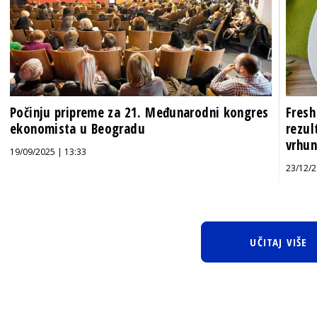
Počinju pripreme za 21. Međunarodni kongres
Fresh
ekonomista u Beogradu
rezul
vrhu
19/09/2025 | 13:33
23/12/2
UČITAJ VIŠE