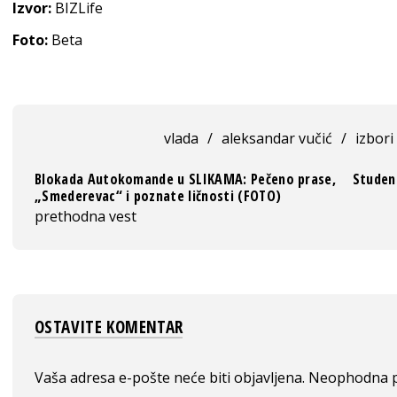
Izvor:
BIZLife
Foto:
Beta
vlada
/
aleksandar vučić
/
izbori
Blokada Autokomande u SLIKAMA: Pečeno prase,
Studen
„Smederevac“ i poznate ličnosti (FOTO)
prethodna vest
OSTAVITE KOMENTAR
Vaša adresa e-pošte neće biti objavljena.
Neophodna p