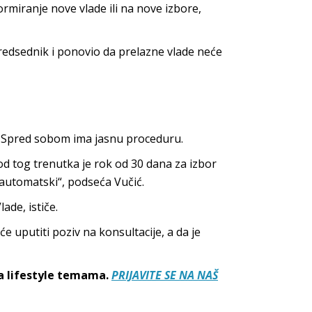
ormiranje nove vlade ili na nove izbore,
redsednik i ponovio da prelazne vlade neće
ra Spred sobom ima jasnu proceduru.
od tog trenutka je rok od 30 dana za izbor
 automatski“, podseća Vučić.
de, ističe.
će uputiti poziv na konsultacije, a da je
sa lifestyle temama.
PRIJAVITE SE NA NAŠ