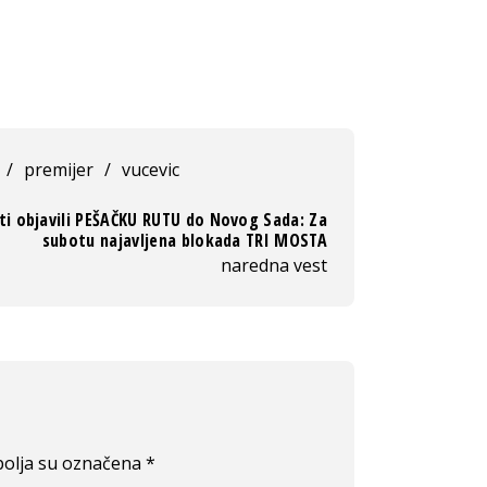
/
premijer
/
vucevic
ti objavili PEŠAČKU RUTU do Novog Sada: Za
subotu najavljena blokada TRI MOSTA
naredna vest
olja su označena
*