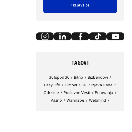
PRIJAVI SE
TAGOVI
30 Ispod 30
Bitno
Bizbendovi
Easy Life
Filmovi
HR
Izjava Dana
Odrzime
Poslovne Vesti
Putovanja
Važno
Wannabe
Webmind