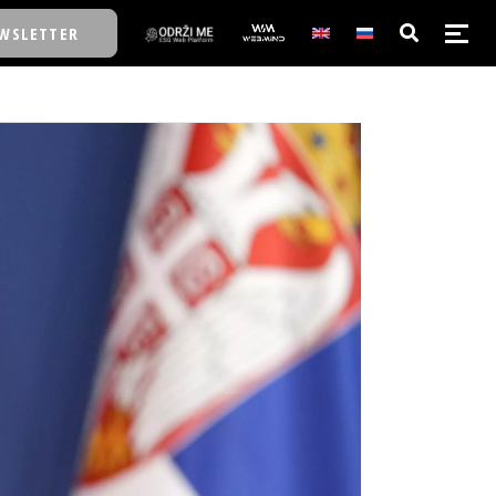
WSLETTER
E/SCHOOL
E/SCHOOL
A
A