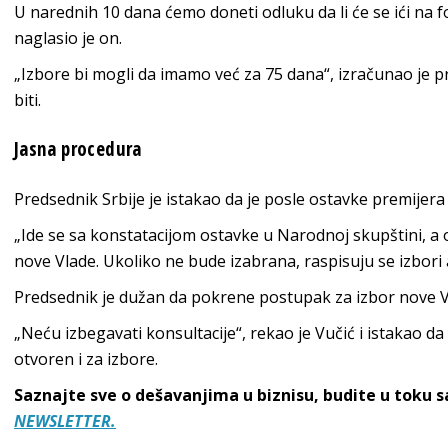
U narednih 10 dana ćemo doneti odluku da li će se ići na f
naglasio je on.
„Izbore bi mogli da imamo već za 75 dana“, izračunao je p
biti.
Jasna procedura
Predsednik Srbije je istakao da je posle ostavke premije
„Ide se sa konstatacijom ostavke u Narodnoj skupštini, a 
nove Vlade. Ukoliko ne bude izabrana, raspisuju se izbori
Predsednik je dužan da pokrene postupak za izbor nove Vla
„Neću izbegavati konsultacije“, rekao je Vučić i istakao da 
otvoren i za izbore.
Saznajte sve o dešavanjima u biznisu, budite u toku 
NEWSLETTER.