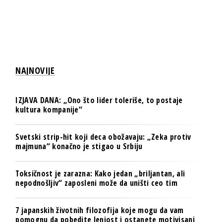
NAJNOVIJE
IZJAVA DANA: „Ono što lider toleriše, to postaje
kultura kompanije“
Svetski strip-hit koji deca obožavaju: „Zeka protiv
majmuna“ konačno je stigao u Srbiju
Toksičnost je zarazna: Kako jedan „briljantan, ali
nepodnošljiv“ zaposleni može da uništi ceo tim
7 japanskih životnih filozofija koje mogu da vam
pomognu da pobedite lenjost i ostanete motivisani