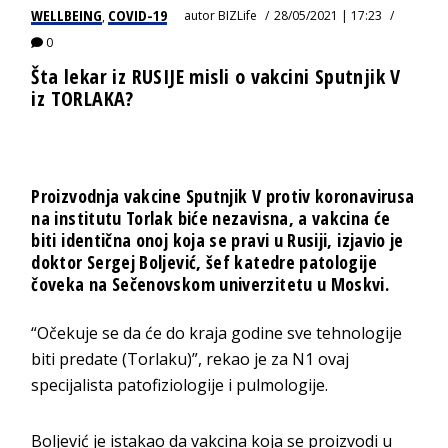
WELLBEING
COVID-19
autor
BIZLife
28/05/2021 | 17:23
,
0
Šta lekar iz RUSIJE misli o vakcini Sputnjik V
iz TORLAKA?
Proizvodnja vakcine Sputnjik V protiv koronavirusa
na institutu Torlak biće nezavisna, a vakcina će
biti identična onoj koja se pravi u Rusiji, izjavio je
doktor Sergej Boljević, šef katedre patologije
čoveka na Sečenovskom univerzitetu u Moskvi.
“Očekuje se da će do kraja godine sve tehnologije
biti predate (Torlaku)”, rekao je za N1 ovaj
specijalista patofiziologije i pulmologije.
Boljević je istakao da vakcina koja se proizvodi u