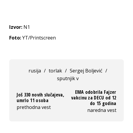
Izvor:
N1
Foto:
YT/Printscreen
rusija
/
torlak
/
Sergej Boljević
/
sputnjik v
EMA odobrila Fajzer
Još 330 novih slučajeva,
vakcinu za DECU od 12
umrlo 11 osoba
do 15 godina
prethodna vest
naredna vest