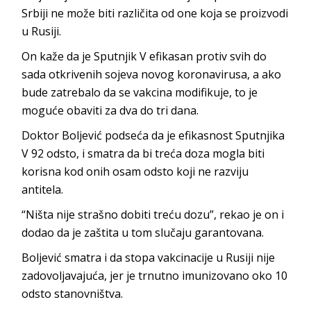
Srbiji ne može biti različita od one koja se proizvodi
u Rusiji.
On kaže da je Sputnjik V efikasan protiv svih do
sada otkrivenih sojeva novog koronavirusa, a ako
bude zatrebalo da se vakcina modifikuje, to je
moguće obaviti za dva do tri dana.
Doktor Boljević podseća da je efikasnost Sputnjika
V 92 odsto, i smatra da bi treća doza mogla biti
korisna kod onih osam odsto koji ne razviju
antitela.
“Ništa nije strašno dobiti treću dozu”, rekao je on i
dodao da je zaštita u tom slučaju garantovana.
Boljević smatra i da stopa vakcinacije u Rusiji nije
zadovoljavajuća, jer je trnutno imunizovano oko 10
odsto stanovništva.