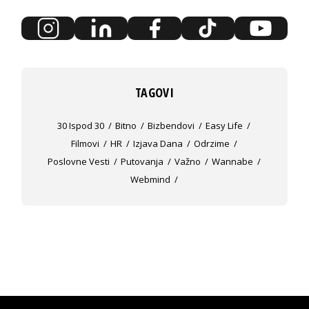
TAGOVI
30 Ispod 30
Bitno
Bizbendovi
Easy Life
Filmovi
HR
Izjava Dana
Odrzime
Poslovne Vesti
Putovanja
Važno
Wannabe
Webmind