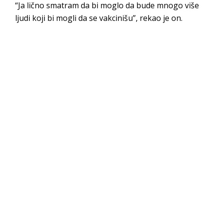
“Ja lično smatram da bi moglo da bude mnogo više
ljudi koji bi mogli da se vakcinišu”, rekao je on.