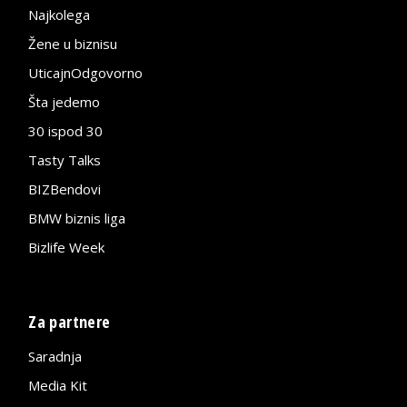
Najkolega
Žene u biznisu
UticajnOdgovorno
Šta jedemo
30 ispod 30
Tasty Talks
BIZBendovi
BMW biznis liga
Bizlife Week
Za partnere
Saradnja
Media Kit