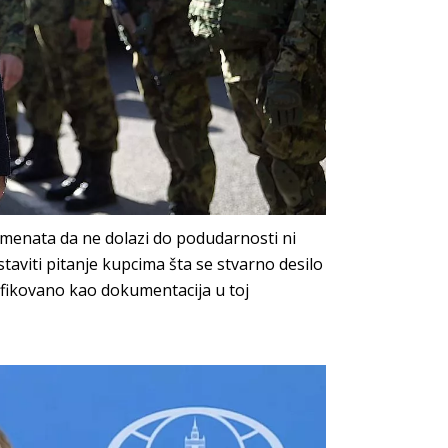
kumenata da ne dolazi do podudarnosti ni
taviti pitanje kupcima šta se stvarno desilo
rifikovano kao dokumentacija u toj