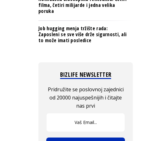
filma, četiri milijarde i jedna velika
poruka
Job hugging menja tržište rada:
Zaposleni se sve više drže sigurnosti, ali
to može imati posledice
BIZLIFE NEWSLETTER
Pridružite se poslovnoj zajednici
od 20000 najuspešnijih i čitajte
nas prvi