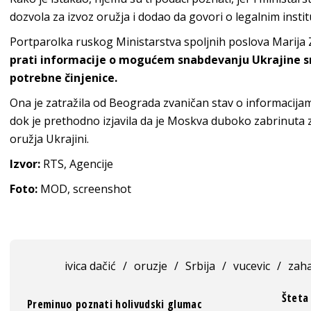
dozvola za izvoz oružja i dodao da govori o legalnim insti
Portparolka ruskog Ministarstva spoljnih poslova Marija 
prati informacije o mogućem snabdevanju Ukrajine sr
potrebne činjenice.
Ona je zatražila od Beograda zvaničan stav o informacijam
dok je prethodno izjavila da je Moskva duboko zabrinuta
oružja Ukrajini.
Izvor:
RTS, Agencije
Foto:
MOD, screenshot
ivica dačić
/
oruzje
/
Srbija
/
vucevic
/
zah
Šteta 
Preminuo poznati holivudski glumac