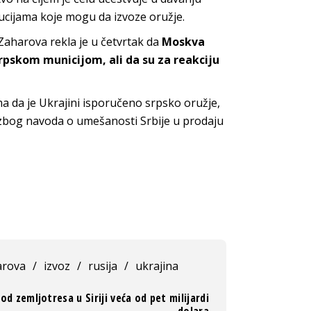
tucijama koje mogu da izvoze oružje.
Zaharova rekla je u četvrtak da
Moskva
pskom municijom, ali da su za reakciju
a da je Ukrajini isporučeno srpsko oružje,
 zbog navoda o umešanosti Srbije u prodaju
arova
/
izvoz
/
rusija
/
ukrajina
od zemljotresa u Siriji veća od pet milijardi
dolara