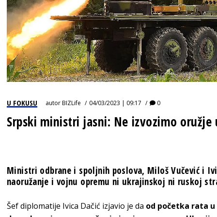
U FOKUSU
autor
BIZLife
04/03/2023 | 09:17
0
Srpski ministri jasni: Ne izvozimo oružje
Ministri odbrane i spoljnih poslova, Miloš Vučević i Iv
naoružanje i vojnu opremu ni ukrajinskoj ni ruskoj str
Šef diplomatije Ivica Dačić izjavio je da
od početka rata u U