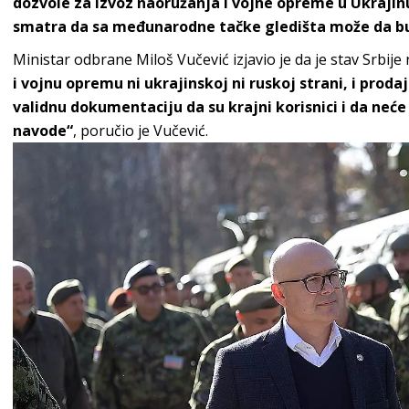
dozvole za izvoz naoružanja i vojne opreme u Ukrajinu 
smatra da sa međunarodne tačke gledišta može da b
Ministar odbrane Miloš Vučević izjavio je da je stav Srbi
i vojnu opremu ni ukrajinskoj ni ruskoj strani, i prod
validnu dokumentaciju da su krajni korisnici i da neće
navode“
, poručio je Vučević.