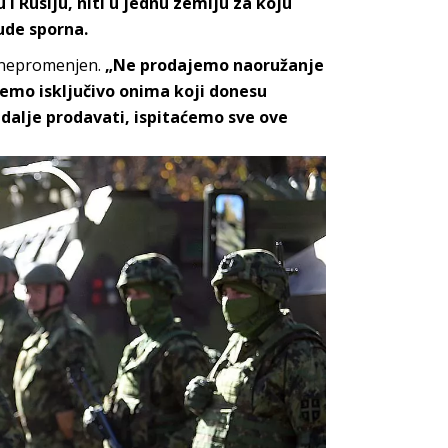
i Rusiju, niti u jednu zemlju za koju
ude sporna.
je nepromenjen.
„Ne prodajemo naoružanje
ajemo isključivo onima koji donesu
 dalje prodavati, ispitaćemo sve ove