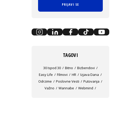
PRIJAVI SE
TAGOVI
30 Ispod 30
Bitno
Bizbendovi
Easy Life
Filmovi
HR
Izjava Dana
Odrzime
Poslovne Vesti
Putovanja
Važno
Wannabe
Webmind