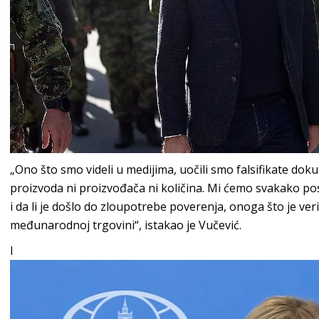
„Ono što smo videli u medijima, uočili smo falsifikate do
proizvoda ni proizvođača ni količina. Mi ćemo svakako pos
i da li je došlo do zloupotrebe poverenja, onoga što je ve
međunarodnoj trgovini“, istakao je Vučević.
I