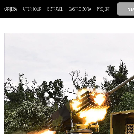
KARIJERA
AFTERHOUR
BIZTRAVEL
GASTRO ZONA
PROJEKTI
NE
POSAO
FILM I SCENA
NAJKOLEGA
LJUDI (HR)
KNJIGE
TASTY TALKS
POSAO
FILM I SCENA
NAJKOLEGA
JE
MOJ UGAO
AUTO SVET
30 ISPOD 30
LJUDI (HR)
KNJIGE
TASTY TALKS
USAVRŠAVANJE
STIL
BACK TO OFFICE/SCHOOL
JE
MOJ UGAO
AUTO SVET
30 ISPOD 30
KNOW-HOW
WELLBEING
BIZBENDOVI
USAVRŠAVANJE
STIL
BACK TO OFFICE/SCHOOL
BIZKOLEGIJUM
KNOW-HOW
WELLBEING
BIZBENDOVI
BMW BIZNIS LIGA
BIZKOLEGIJUM
BIZLIFE WEEK
BMW BIZNIS LIGA
IZJAVA GODINE
BIZLIFE WEEK
IZJAVA GODINE