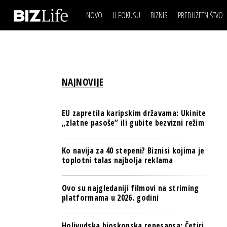
NOVO
U FOKUSU
BIZNIS
PREDUZETNIŠTVO
IZJAVA DANA
BIZNIS SCENA
VIDEO
REAL ESTATE
IZJAVA DANA
BIZNIS SCENA
BREND I KOMUNIKACI
VIDEO
REAL ESTATE
ESG & ENERGY
NAJNOVIJE
BREND I KOMUNIKACI
BANKE
ESG & ENERGY
OSIGURANJE
EU zapretila karipskim državama: Ukinite
BANKE
„zlatne pasoše“ ili gubite bezvizni režim
TECH I AI
OSIGURANJE
BIZNIS & SPORT
Ko navija za 40 stepeni? Biznisi kojima je
TECH I AI
toplotni talas najbolja reklama
PULS REGIONA
BIZNIS & SPORT
NOVO NA RAFU
Ovo su najgledaniji filmovi na striming
PULS REGIONA
platformama u 2026. godini
NOVO NA RAFU
Holivudska bioskopska renesansa: Četiri