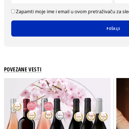
Zapamti moje ime i email u ovom pretraživaču za sl
POVEZANE VESTI