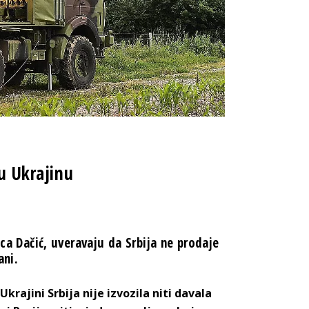
 u Ukrajinu
ica Dačić, uveravaju da Srbija ne prodaje
ani.
krajini Srbija nije izvozila niti davala