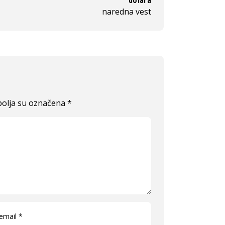
naredna vest
olja su označena
*