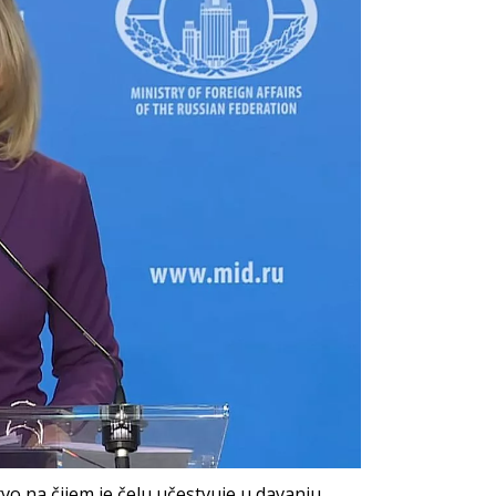
stvo na čijem je čelu učestvuje u davanju