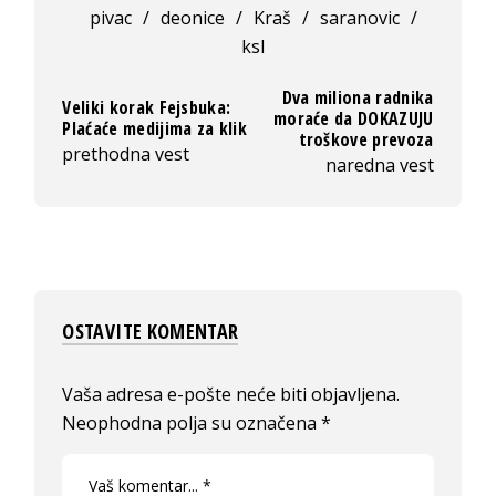
pivac
/
deonice
/
Kraš
/
saranovic
/
ksl
Dva miliona radnika
Veliki korak Fejsbuka:
moraće da DOKAZUJU
Plaćaće medijima za klik
troškove prevoza
prethodna vest
naredna vest
OSTAVITE KOMENTAR
Vaša adresa e-pošte neće biti objavljena.
Neophodna polja su označena
*