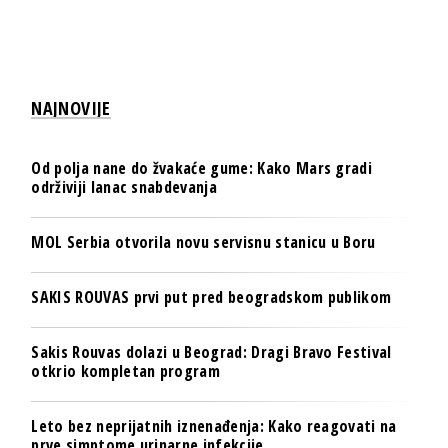
NAJNOVIJE
Od polja nane do žvakaće gume: Kako Mars gradi
održiviji lanac snabdevanja
MOL Serbia otvorila novu servisnu stanicu u Boru
SAKIS ROUVAS prvi put pred beogradskom publikom
Sakis Rouvas dolazi u Beograd: Dragi Bravo Festival
otkrio kompletan program
Leto bez neprijatnih iznenađenja: Kako reagovati na
prve simptome urinarne infekcije