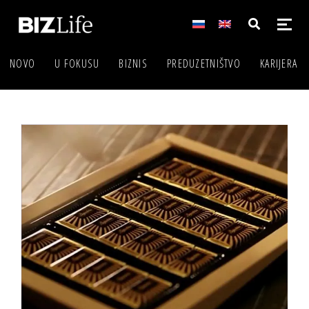
NOVO
U FOKUSU
BIZNIS
PREDUZETNIŠTVO
KARIJERA