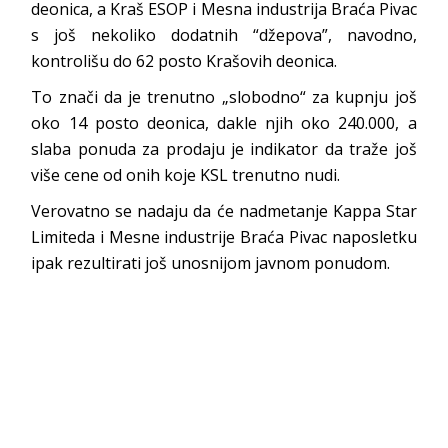
deonica, a Kraš ESOP i Mesna industrija Braća Pivac
s još nekoliko dodatnih “džepova”, navodno,
kontrolišu do 62 posto Krašovih deonica.
To znači da je trenutno „slobodno“ za kupnju još
oko 14 posto deonica, dakle njih oko 240.000, a
slaba ponuda za prodaju je indikator da traže još
više cene od onih koje KSL trenutno nudi.
Verovatno se nadaju da će nadmetanje Kappa Star
Limiteda i Mesne industrije Braća Pivac naposletku
ipak rezultirati još unosnijom javnom ponudom.