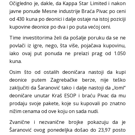
Očigledno je, dakle, da Kappa Star Limited i nakon
javne ponude Mesne industrije Braća Pivac po ceni
od 430 kuna po deonici i dalje ostaje na istoj poziciji
kupovine deonice po dva i po puta većoj ceni.
Time investitorima želi da pošalje poruku da se ne
povlači iz igre, nego, šta više, pojačava kupovinu,
iako ovaj put ponuda ne prelazi prag od 1.050
kuna.
Osim što od ostalih deoničara nastoji da kupi
deonice putem Zagrebačke berze, nije teško
zaključiti da Šaranović tako i dalje nastoji da „lomi“
deoničare unutar Kraš ESOP i braću Pivac da mu
prodaju svoje pakete, koje su kupovali po znatno
nižim cenama od ove koju on sada nudi.
Zvanične i nezvanične brojke pokazuju da je
Šaranović ovog ponedeljka došao do 23,97 posto