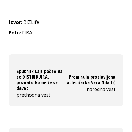
Izvor:
BIZLife
Foto:
FIBA
Sputnjik Lajt počeo da
se DISTRIBUIRA,
Preminula proslavljena
poznato kome će se
atletičarka Vera Nikolić
davati
naredna vest
prethodna vest