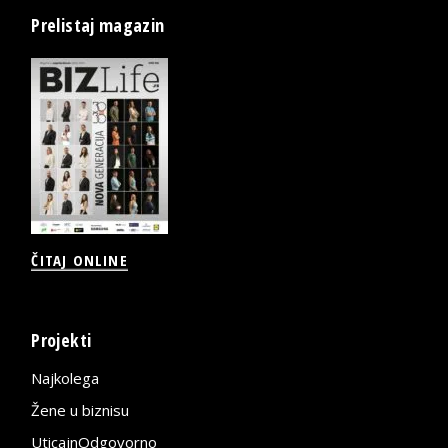
Prelistaj magazin
ČITAJ ONLINE
Projekti
Najkolega
Žene u biznisu
UticajnOdgovorno