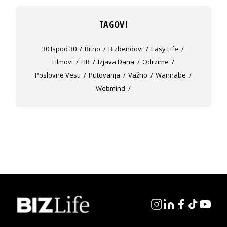
TAGOVI
30 Ispod 30
Bitno
Bizbendovi
Easy Life
Filmovi
HR
Izjava Dana
Odrzime
Poslovne Vesti
Putovanja
Važno
Wannabe
Webmind