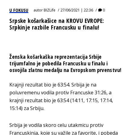
U FOKUSU
autor
BIZLife
27/06/2021 | 22:36
0
Srpske košarkašice na KROVU EVROPE:
Srpkinje razbile Francusku u finalu!
Ženska košarkaška reprezentacija Srbije
trijumfalno je pobedila Francusku u finalu i
osvojila zlatnu medalju na Evropskom prvenstvu!
Krajnji rezultat bio je 63:54. Srbija je na
poluvremenu vodila protiv Francuske 31:26, a
krajnji rezultat bio je 63:54 (14:11, 17:15, 17:14,
15:14) za Srbiju.
Srbija je vodila skoro celu utakmicu protiv
Francuskinja, koje su važile za favorite, i pobeda