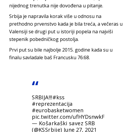
nijednog trenutka nije dovođena u pitanje.
Srbija je napravila korak više u odnosu na
prethodno prvenstvo kada je bila treća, a večeras u
Valensiji se drugi put u istoriji popela na najviši
stepenik pobedničkog postolja.
Prvi put su bile najbolje 2015. godine kada su u
finalu savladale baš Francusku 76:68.
SRBIJA!!!
#kss
#reprezentacija
#eurobasketwomen
pic.twitter.com/ufHYDsnwkF
— Košarkaški savez SRB
(@KSSrbije)
June 27, 2021