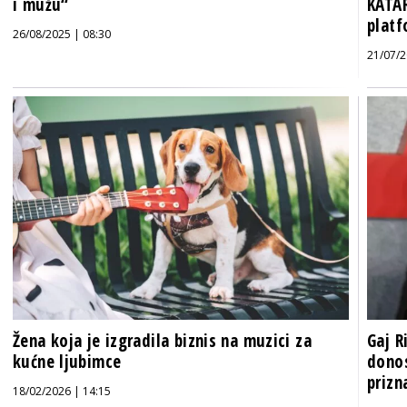
i mužu“
KATAR
plat
26/08/2025 | 08:30
21/07/2
Žena koja je izgradila biznis na muzici za
Gaj R
kućne ljubimce
donos
prizna
18/02/2026 | 14:15