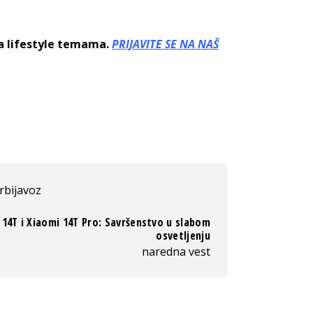
sa lifestyle temama.
PRIJAVITE SE NA NAŠ
rbijavoz
 14T i Xiaomi 14T Pro: Savršenstvo u slabom
osvetljenju
naredna vest