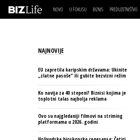
NOVO
U FOKUSU
BIZNIS
PREDUZETNIŠTVO
IZJAVA DANA
BIZNIS SCENA
VIDEO
REAL ESTATE
IZJAVA DANA
BIZNIS SCENA
BREND I KOMUNIKACI
VIDEO
REAL ESTATE
ESG & ENERGY
NAJNOVIJE
BREND I KOMUNIKACI
BANKE
ESG & ENERGY
OSIGURANJE
EU zapretila karipskim državama: Ukinite
BANKE
„zlatne pasoše“ ili gubite bezvizni režim
TECH I AI
OSIGURANJE
BIZNIS & SPORT
Ko navija za 40 stepeni? Biznisi kojima je
TECH I AI
toplotni talas najbolja reklama
PULS REGIONA
BIZNIS & SPORT
NOVO NA RAFU
Ovo su najgledaniji filmovi na striming
PULS REGIONA
platformama u 2026. godini
NOVO NA RAFU
Holivudska bioskopska renesansa: Četiri