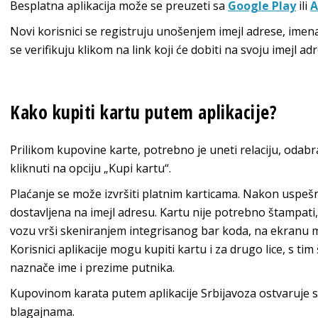
Besplatna aplikacija može se preuzeti sa
Google Play
ili
A
Novi korisnici se registruju unošenjem imejl adrese, ime
se verifikuju klikom na link koji će dobiti na svoju imejl ad
Kako kupiti kartu putem aplikacije?
Prilikom kupovine karte, potrebno je uneti relaciju, odabr
kliknuti na opciju „Kupi kartu“.
Plaćanje se može izvršiti platnim karticama. Nakon uspešne
dostavljena na imejl adresu. Kartu nije potrebno štampati
vozu vrši skeniranjem integrisanog bar koda, na ekranu 
Korisnici aplikacije mogu kupiti kartu i za drugo lice, s ti
naznače ime i prezime putnika.
Kupovinom karata putem aplikacije Srbijavoza ostvaruje
blagajnama.