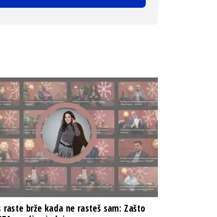
s raste brže kada ne rasteš sam: Zašto