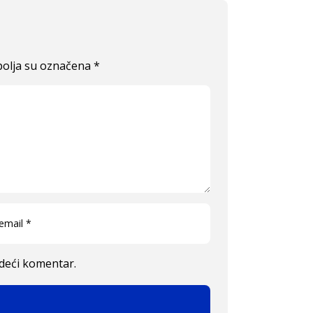
olja su označena
*
edeći komentar.