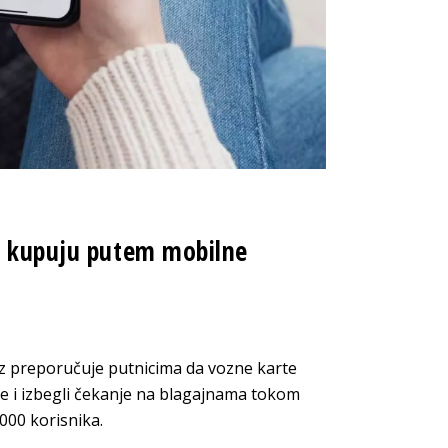
te kupuju putem mobilne
oz preporučuje putnicima da vozne karte
de i izbegli čekanje na blagajnama tokom
.000 korisnika.