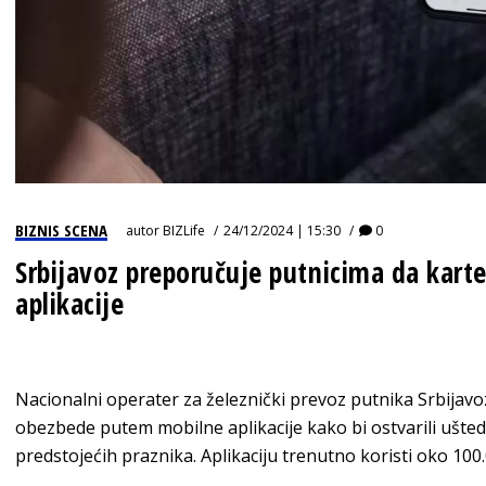
BIZNIS SCENA
autor
BIZLife
24/12/2024 | 15:30
0
Srbijavoz preporučuje putnicima da kar
aplikacije
Nacionalni operater za železnički prevoz putnika Srbijav
obezbede putem mobilne aplikacije kako bi ostvarili ušte
predstojećih praznika. Aplikaciju trenutno koristi oko 100