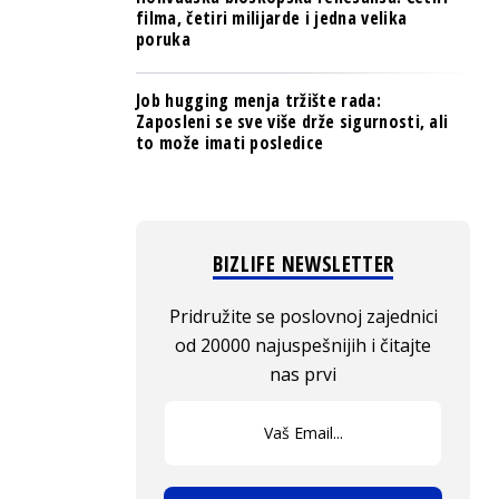
filma, četiri milijarde i jedna velika
poruka
Job hugging menja tržište rada:
Zaposleni se sve više drže sigurnosti, ali
to može imati posledice
BIZLIFE NEWSLETTER
Pridružite se poslovnoj zajednici
od 20000 najuspešnijih i čitajte
nas prvi