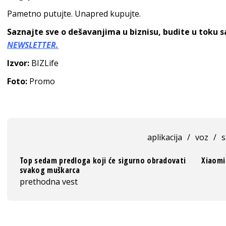
Pametno putujte. Unapred kupujte.
Saznajte sve o dešavanjima u biznisu, budite u toku 
NEWSLETTER.
Izvor:
BIZLife
Foto:
Promo
aplikacija
/
voz
/
s
Top sedam predloga koji će sigurno obradovati
Xiaomi
svakog muškarca
prethodna vest