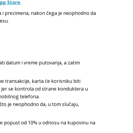
pp Store
.
na i prezimena, nakon čega je neophodno da
resu.
ati datum i vreme putovanja, a zatim
 transakcije, karta će korisniku biti
, jer se kontrola od strane konduktera u
mobilnog telefona.
m što je neophodno da, u tom slučaju,
 se popust od 10% u odnosu na kupovinu na