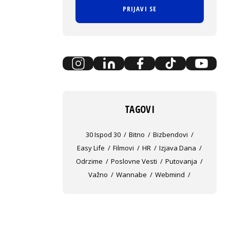
PRIJAVI SE
TAGOVI
30 Ispod 30
Bitno
Bizbendovi
Easy Life
Filmovi
HR
Izjava Dana
Odrzime
Poslovne Vesti
Putovanja
Važno
Wannabe
Webmind