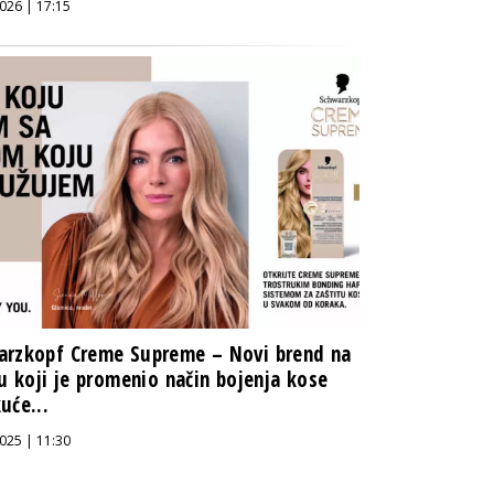
026 | 17:15
arzkopf Creme Supreme – Novi brend na
tu koji je promenio način bojenja kose
uće...
025 | 11:30