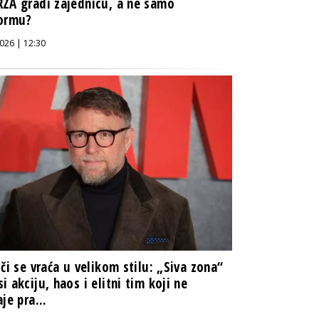
ZA gradi zajednicu, a ne samo
formu?
026 | 12:30
iči se vraća u velikom stilu: „Siva zona“
i akciju, haos i elitni tim koji ne
je pra...