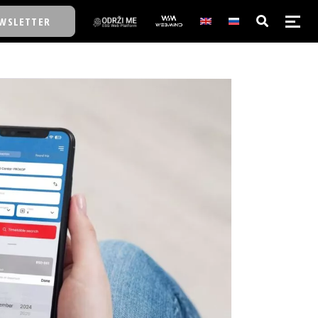
WSLETTER
E/SCHOOL
E/SCHOOL
A
A