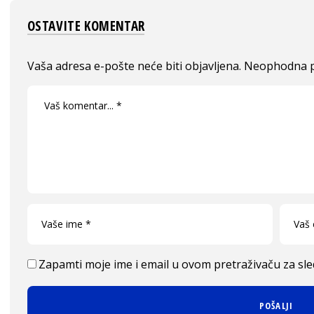
OSTAVITE KOMENTAR
Vaša adresa e-pošte neće biti objavljena.
Neophodna p
Zapamti moje ime i email u ovom pretraživaču za sl