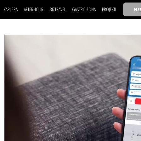
KARIJERA
AFTERHOUR
BIZTRAVEL
GASTRO ZONA
PROJEKTI
NE
POSAO
FILM I SCENA
NAJKOLEGA
LJUDI (HR)
KNJIGE
TASTY TALKS
POSAO
FILM I SCENA
NAJKOLEGA
JE
MOJ UGAO
AUTO SVET
30 ISPOD 30
LJUDI (HR)
KNJIGE
TASTY TALKS
USAVRŠAVANJE
STIL
BACK TO OFFIC
JE
MOJ UGAO
AUTO SVET
30 ISPOD 30
KNOW-HOW
WELLBEING
BIZBENDOVI
USAVRŠAVANJE
STIL
BACK TO OFFIC
BIZKOLEGIJUM
KNOW-HOW
WELLBEING
BIZBENDOVI
BMW BIZNIS LIG
BIZKOLEGIJUM
BIZLIFE WEEK
BMW BIZNIS LIG
IZJAVA GODINE
BIZLIFE WEEK
IZJAVA GODINE