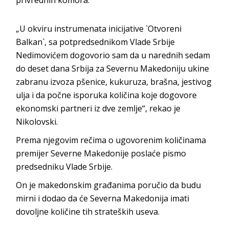
„U okviru instrumenata inicijative `Otvoreni
Balkan`, sa potpredsednikom Vlade Srbije
Nedimovićem dogovorio sam da u narednih sedam
do deset dana Srbija za Severnu Makedoniju ukine
zabranu izvoza pšenice, kukuruza, brašna, jestivog
ulja i da počne isporuka količina koje dogovore
ekonomski partneri iz dve zemlje“, rekao je
Nikolovski.
Prema njegovim rečima o ugovorenim količinama
premijer Severne Makedonije poslaće pismo
predsedniku Vlade Srbije.
On je makedonskim građanima poručio da budu
mirni i dodao da će Severna Makedonija imati
dovoljne količine tih strateških useva.