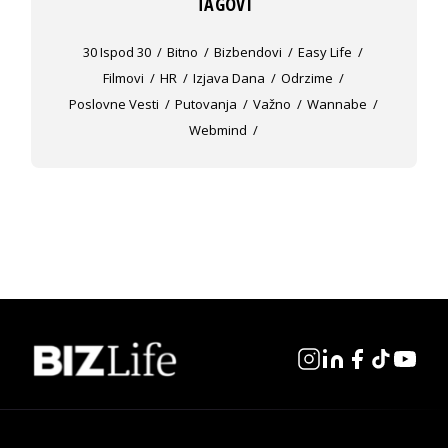
TAGOVI
30 Ispod 30
Bitno
Bizbendovi
Easy Life
Filmovi
HR
Izjava Dana
Odrzime
Poslovne Vesti
Putovanja
Važno
Wannabe
Webmind