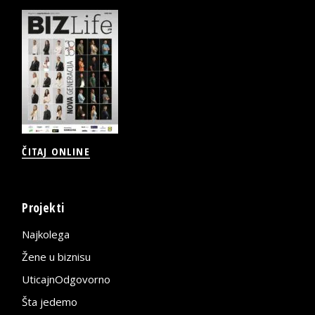
ČITAJ ONLINE
Projekti
Najkolega
Žene u biznisu
UticajnOdgovorno
Šta jedemo