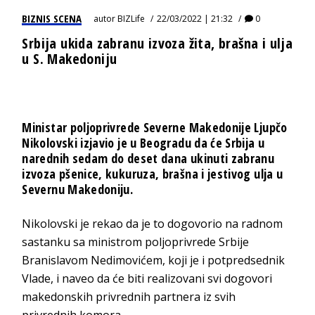
BIZNIS SCENA
autor
BIZLife
22/03/2022 | 21:32
0
Srbija ukida zabranu izvoza žita, brašna i ulja
u S. Makedoniju
Ministar poljoprivrede Severne Makedonije Ljupčo
Nikolovski izjavio je u Beogradu da će Srbija u
narednih sedam do deset dana ukinuti zabranu
izvoza pšenice, kukuruza, brašna i jestivog ulja u
Severnu Makedoniju.
Nikolovski je rekao da je to dogovorio na radnom
sastanku sa ministrom poljoprivrede Srbije
Branislavom Nedimovićem, koji je i potpredsednik
Vlade, i naveo da će biti realizovani svi dogovori
makedonskih privrednih partnera iz svih
privrednih komora.