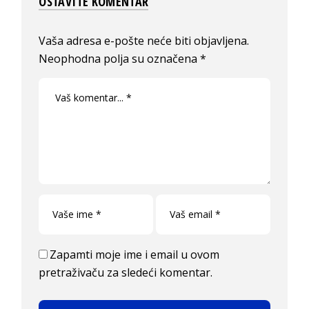
OSTAVITE KOMENTAR
Vaša adresa e-pošte neće biti objavljena.
Neophodna polja su označena
*
Zapamti moje ime i email u ovom
pretraživaču za sledeći komentar.