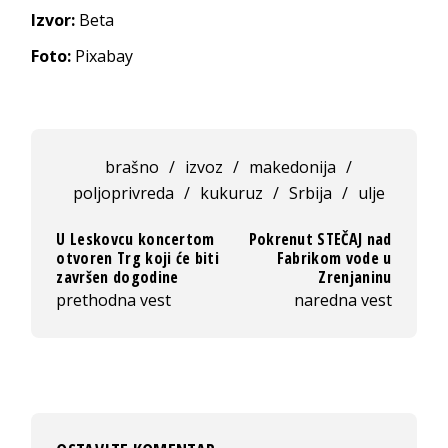
Izvor:
Beta
Foto:
Pixabay
brašno
/
izvoz
/
makedonija
/
poljoprivreda
/
kukuruz
/
Srbija
/
ulje
U Leskovcu koncertom
Pokrenut STEČAJ nad
otvoren Trg koji će biti
Fabrikom vode u
završen dogodine
Zrenjaninu
prethodna vest
naredna vest