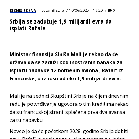
BIZNIS SCENA
autor
BIZLife
10/06/2025 | 19:20
0
Srbija se zadužuje 1,9 milijardi evra da
isplati Rafale
Ministar finansija Siniša Mali je rekao da će
država da se zaduži kod inostranih banaka za
isplatu nabavke 12 borbenih aviona „Rafal“ iz
Francuske, u iznosu od oko 1,9 milijardi evra.
Mali je na sednici Skupštini Srbije na čijem dnevnim
redu je potvrđivanje ugovora o tim kreditima rekao
da su francuskoj strani isplaćena prva dva avansa
za tu nabavku.
Naveo je da će početkom 2028. godine Srbija dobiti