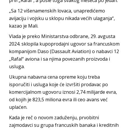
prvi „Rafal“, a posle toga svakog meseca po jedan.
„Sa 12 višenamenskih lovaca, unapredićemo
avijaciju i vojsku u sklopu nikada većih ulaganja“,
kazao je Mali.
Vlada je preko Ministarstva odbrane, 29. avgusta
2024. sklopila kupoprodajni ugovor sa francuskom
kompanijom Daso (Dassault Aviation) o nabavci 12
„Rafal“ aviona i sa njima povezanih proizvoda i
usluga.
Ukupna nabavna cena opreme koju treba
isporučiti i usluga koje će izvršiti prodavac po
komercijalnom ugovoru iznosi 2,74 milijarde evra,
od kojih je 823,5 miliona evra ili ceo avans već
uplaćen.
Kada je reč o novom zaduženju, prvobitni
zajmodavci su grupa francuskih banaka i kreditnih