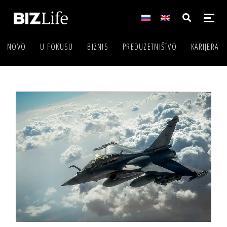
NOVO
U FOKUSU
BIZNIS
PREDUZETNIŠTVO
KARIJERA