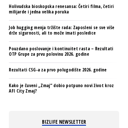
Holivudska bioskopska renesansa: Četiri filma, četiri
milijarde i jedna velika poruka
Job hugging menja tržište rada: Zaposleni se sve više
drže sigurnosti, ali to može imati posledice
Pouzdano poslovanje i kontinuitet rasta – Rezultati
OTP Grupe za prvu polovinu 2026. godine
Rezultati CSG-a za prvo polugodište 2026. godine
Kako je čuveni „Zmaj“ dobio potpuno novi život kroz
AFI City Zmaj?
BIZLIFE NEWSLETTER