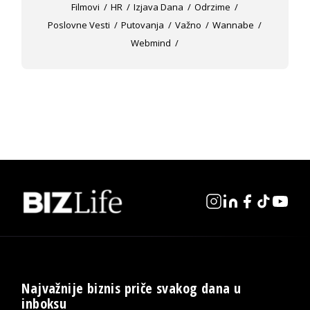
Filmovi
HR
Izjava Dana
Odrzime
Poslovne Vesti
Putovanja
Važno
Wannabe
Webmind
Najvažnije biznis priče svakog dana u
inboksu