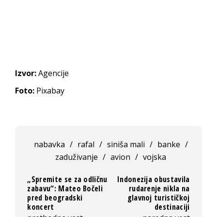
Izvor:
Agencije
Foto:
Pixabay
nabavka
/
rafal
/
siniša mali
/
banke
/
zaduživanje
/
avion
/
vojska
„Spremite se za odličnu
Indonezija obustavila
zabavu“: Mateo Bočeli
rudarenje nikla na
pred beogradski
glavnoj turističkoj
koncert
destinaciji