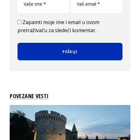
Zapamti moje ime i email u ovom
pretraživaču za sledeći komentar.
POVEZANE VESTI