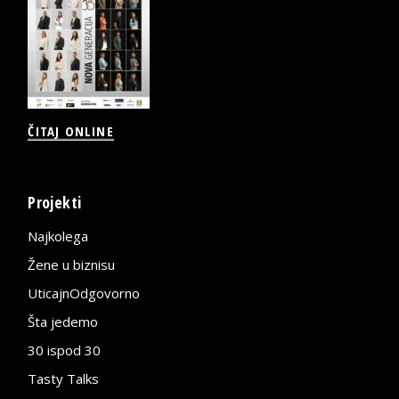
ČITAJ ONLINE
Projekti
Najkolega
Žene u biznisu
UticajnOdgovorno
Šta jedemo
30 ispod 30
Tasty Talks