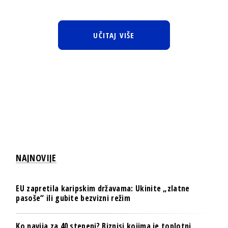
UČITAJ VIŠE
NAJNOVIJE
EU zapretila karipskim državama: Ukinite „zlatne
pasoše“ ili gubite bezvizni režim
Ko navija za 40 stepeni? Biznisi kojima je toplotni