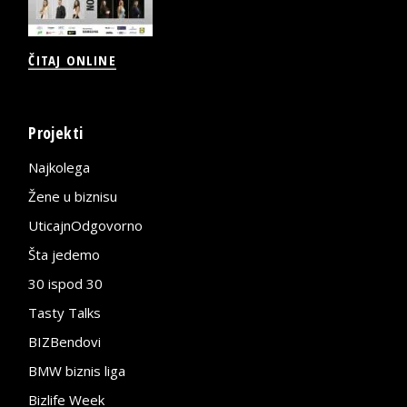
ČITAJ ONLINE
Projekti
Najkolega
Žene u biznisu
UticajnOdgovorno
Šta jedemo
30 ispod 30
Tasty Talks
BIZBendovi
BMW biznis liga
Bizlife Week