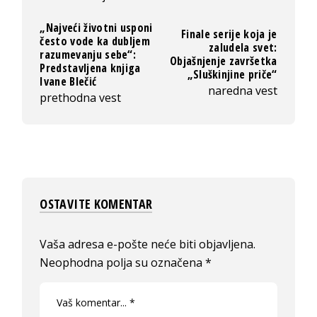
„Najveći životni usponi
Finale serije koja je
često vode ka dubljem
zaludela svet:
razumevanju sebe“:
Objašnjenje završetka
Predstavljena knjiga
„Sluškinjine priče“
Ivane Blečić
naredna vest
prethodna vest
OSTAVITE KOMENTAR
Vaša adresa e-pošte neće biti objavljena.
Neophodna polja su označena
*