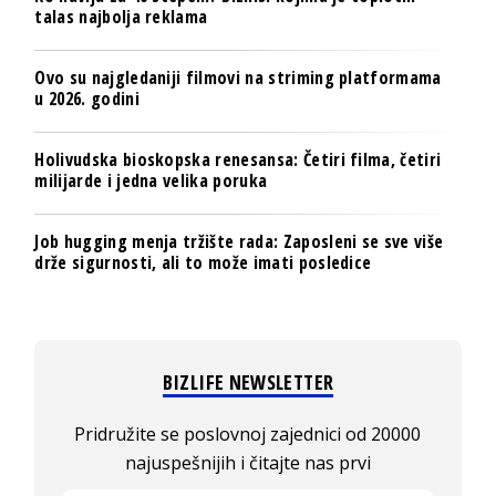
talas najbolja reklama
Ovo su najgledaniji filmovi na striming platformama
u 2026. godini
Holivudska bioskopska renesansa: Četiri filma, četiri
milijarde i jedna velika poruka
Job hugging menja tržište rada: Zaposleni se sve više
drže sigurnosti, ali to može imati posledice
BIZLIFE NEWSLETTER
Pridružite se poslovnoj zajednici od 20000
najuspešnijih i čitajte nas prvi