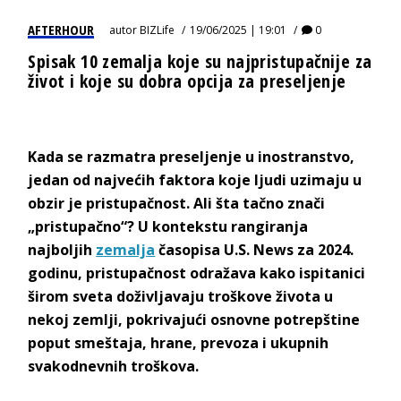
AFTERHOUR
autor
BIZLife
19/06/2025 | 19:01
0
Spisak 10 zemalja koje su najpristupačnije za
život i koje su dobra opcija za preseljenje
Kada se razmatra preseljenje u inostranstvo,
jedan od najvećih faktora koje ljudi uzimaju u
obzir je pristupačnost. Ali šta tačno znači
„pristupačno“? U kontekstu rangiranja
najboljih
zemalja
časopisa U.S. News za 2024.
godinu, pristupačnost odražava kako ispitanici
širom sveta doživljavaju troškove života u
nekoj zemlji, pokrivajući osnovne potrepštine
poput smeštaja, hrane, prevoza i ukupnih
svakodnevnih troškova.