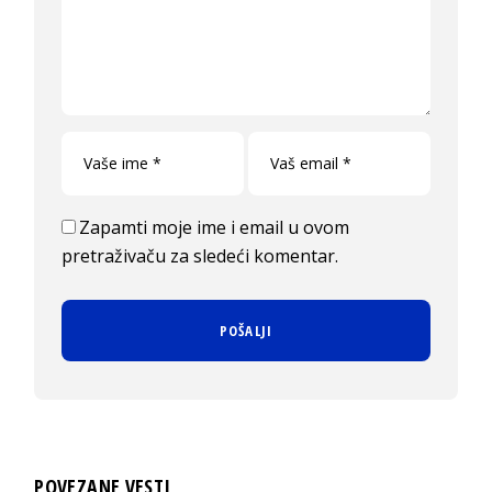
Zapamti moje ime i email u ovom
pretraživaču za sledeći komentar.
POVEZANE VESTI