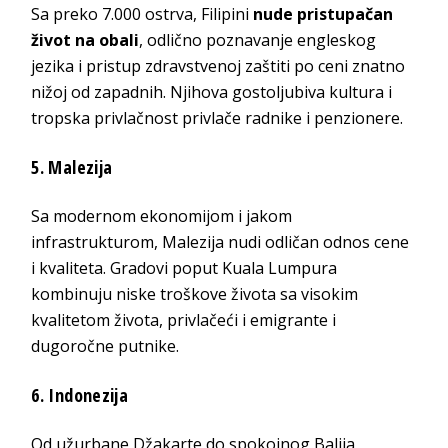
Sa preko 7.000 ostrva, Filipini
nude pristupačan
život na obali
, odlično poznavanje engleskog
jezika i pristup zdravstvenoj zaštiti po ceni znatno
nižoj od zapadnih. Njihova gostoljubiva kultura i
tropska privlačnost privlače radnike i penzionere.
5. Malezija
Sa modernom ekonomijom i jakom
infrastrukturom, Malezija nudi odličan odnos cene
i kvaliteta. Gradovi poput Kuala Lumpura
kombinuju niske troškove života sa visokim
kvalitetom života, privlačeći i emigrante i
dugoročne putnike.
6. Indonezija
Od užurbane Džakarte do spokojnog Balija,