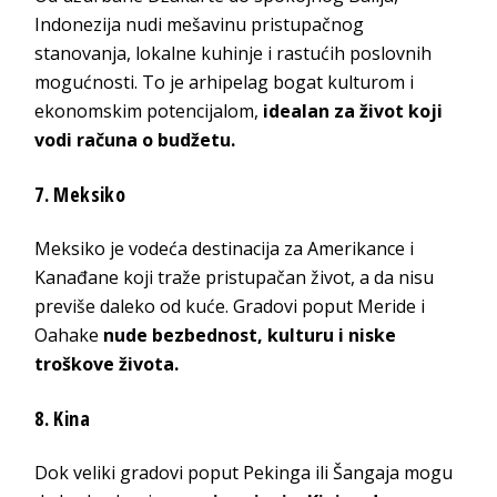
Indonezija nudi mešavinu pristupačnog
stanovanja, lokalne kuhinje i rastućih poslovnih
mogućnosti. To je arhipelag bogat kulturom i
ekonomskim potencijalom,
idealan za život koji
vodi računa o budžetu.
7. Meksiko
Meksiko je vodeća destinacija za Amerikance i
Kanađane koji traže pristupačan život, a da nisu
previše daleko od kuće. Gradovi poput Meride i
Oahake
nude bezbednost, kulturu i niske
troškove života.
8. Kina
Dok veliki gradovi poput Pekinga ili Šangaja mogu