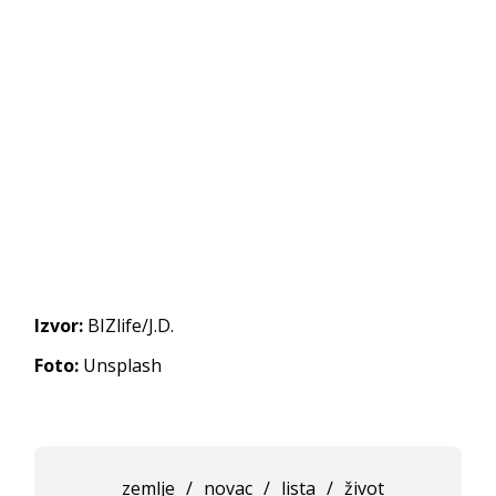
Izvor:
BIZlife/J.D.
Foto:
Unsplash
zemlje
/
novac
/
lista
/
život