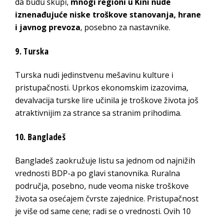
da budu skupi,
mnogi regioni u Kini nude
iznenađujuće niske troškove stanovanja, hrane
i javnog prevoza
, posebno za nastavnike.
9. Turska
Turska nudi jedinstvenu mešavinu kulture i
pristupačnosti. Uprkos ekonomskim izazovima,
devalvacija turske lire učinila je troškove života još
atraktivnijim za strance sa stranim prihodima.
10. Bangladeš
Bangladeš zaokružuje listu sa jednom od najnižih
vrednosti BDP-a po glavi stanovnika. Ruralna
područja, posebno, nude veoma niske troškove
života sa osećajem čvrste zajednice. Pristupačnost
je više od same cene; radi se o vrednosti. Ovih 10