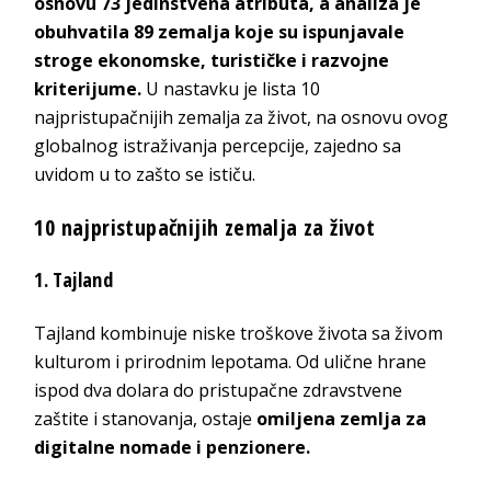
osnovu 73 jedinstvena atributa, a analiza je
obuhvatila 89 zemalja koje su ispunjavale
stroge ekonomske, turističke i razvojne
kriterijume.
U nastavku je lista 10
najpristupačnijih zemalja za život, na osnovu ovog
globalnog istraživanja percepcije, zajedno sa
uvidom u to zašto se ističu.
10 najpristupačnijih zemalja za život
1. Tajland
Tajland kombinuje niske troškove života sa živom
kulturom i prirodnim lepotama. Od ulične hrane
ispod dva dolara do pristupačne zdravstvene
zaštite i stanovanja, ostaje
omiljena zemlja za
digitalne nomade i penzionere.