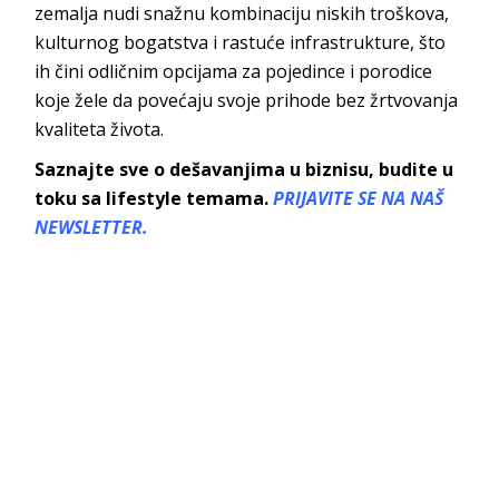
zemalja nudi snažnu kombinaciju niskih troškova,
kulturnog bogatstva i rastuće infrastrukture, što
ih čini odličnim opcijama za pojedince i porodice
koje žele da povećaju svoje prihode bez žrtvovanja
kvaliteta života.
Saznajte sve o dešavanjima u biznisu, budite u
toku sa lifestyle temama.
PRIJAVITE SE NA NAŠ
NEWSLETTER.