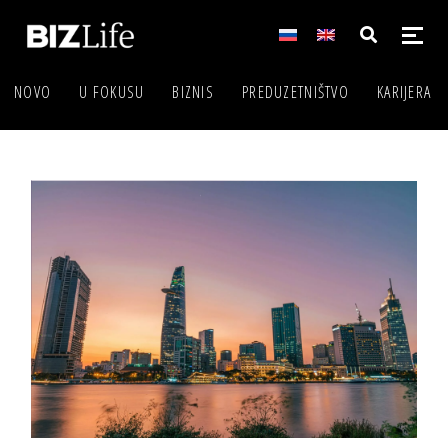
NOVO
U FOKUSU
BIZNIS
PREDUZETNIŠTVO
KARIJERA