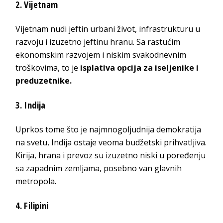
2. Vijetnam
Vijetnam nudi jeftin urbani život, infrastrukturu u
razvoju i izuzetno jeftinu hranu. Sa rastućim
ekonomskim razvojem i niskim svakodnevnim
troškovima, to je
isplativa opcija za iseljenike i
preduzetnike.
3. Indija
Uprkos tome što je najmnogoljudnija demokratija
na svetu, Indija ostaje veoma budžetski prihvatljiva.
Kirija, hrana i prevoz su izuzetno niski u poređenju
sa zapadnim zemljama, posebno van glavnih
metropola.
4. Filipini