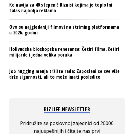
Ko navija za 40 stepeni? Biznisi kojima je toplotni
talas najbolja reklama
Ovo su najgledaniji filmovi na striming platformama
u 2026. godini
Holivudska bioskopska renesansa: Četiri filma, četiri
milijarde i jedna velika poruka
Job hugging menja tržište rada: Zaposleni se sve više
drže sigurnosti, ali to može imati posledice
BIZLIFE NEWSLETTER
Pridružite se poslovnoj zajednici od 20000
najuspešnijih i čitajte nas prvi