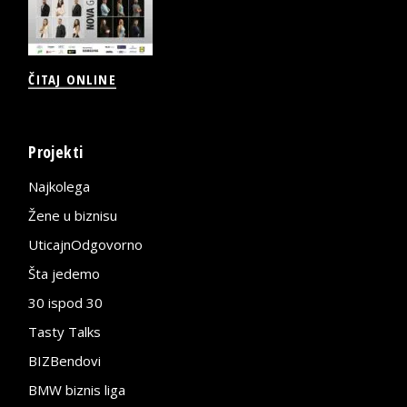
ČITAJ ONLINE
Projekti
Najkolega
Žene u biznisu
UticajnOdgovorno
Šta jedemo
30 ispod 30
Tasty Talks
BIZBendovi
BMW biznis liga