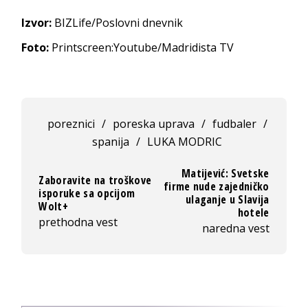
Izvor:
BIZLife/Poslovni dnevnik
Foto:
Printscreen:Youtube/Madridista TV
poreznici
/
poreska uprava
/
fudbaler
/
spanija
/
LUKA MODRIC
Matijević: Svetske
Zaboravite na troškove
firme nude zajedničko
isporuke sa opcijom
ulaganje u Slavija
Wolt+
hotele
prethodna vest
naredna vest