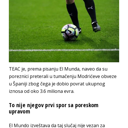
TEAC je, prema pisanju El Munda, naveo da su
poreznici preterali u tumačenju Modrićeve obveze
u Španiji zbog čega je dobio povrat ukupnog
iznosa od oko 3.6 miliona evra.
To nije njegov prvi spor sa poreskom
upravom
El Mundo izveštava da taj slučaj nije vezan za