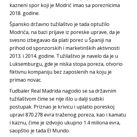
kazneni spor koji je Modrić imao sa poreznicima
2018. godine.
Špansko državno tužilaštvo je tada optužilo
Modrića, na bazi prijave iz poreske uprave, da je
svesno izbegavao da plati porez u Španiji na
prihod od sponzorskih i marketinških aktivnosti
2013. i 2014. godine. Tužilaštvo je navelo da je u
Luksemburgu, gde je niska stopa poreza, otvorio
fiktivnu kompaniju bez zaposlenih na koju je
primao novac.
Fudbaler Real Madrida nagodio se sa državnim
tužilaštvom čime se nije išlo u dalji sudski
postupak. Priznao je krivicu i uplatio poreskoj
upravi 870.278 evra traženog poreza, kao i kamatu
i kaznu, čime je izdvojio ukupno 1.4 miliona evra,
saopštio je tada El Mundo.