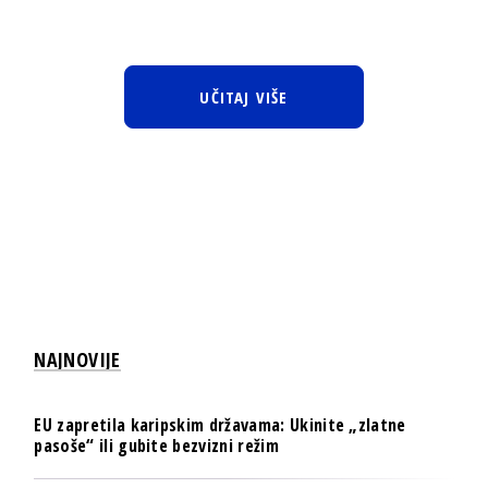
UČITAJ VIŠE
NAJNOVIJE
EU zapretila karipskim državama: Ukinite „zlatne
pasoše“ ili gubite bezvizni režim