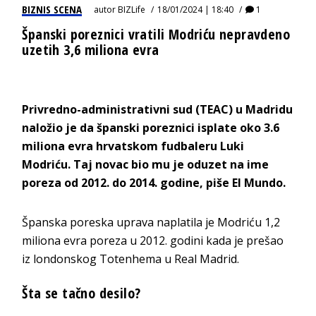
BIZNIS SCENA
autor
BIZLife
18/01/2024 | 18:40
1
Španski poreznici vratili Modriću nepravdeno
uzetih 3,6 miliona evra
Privredno-administrativni sud (TEAC) u Madridu
naložio je da španski poreznici isplate oko 3.6
miliona evra hrvatskom fudbaleru Luki
Modriću. Taj novac bio mu je oduzet na ime
poreza od 2012. do 2014. godine, piše El Mundo.
Španska poreska uprava naplatila je Modriću 1,2
miliona evra poreza u 2012. godini kada je prešao
iz londonskog Totenhema u Real Madrid.
Šta se tačno desilo?