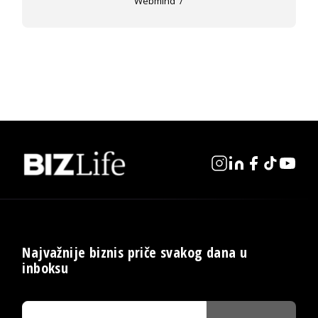
Webmind
Najvažnije biznis priče svakog dana u
inboksu