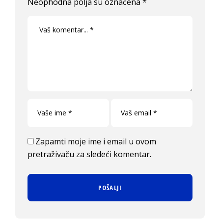
Neophodna polja su označena
*
Zapamti moje ime i email u ovom
pretraživaču za sledeći komentar.