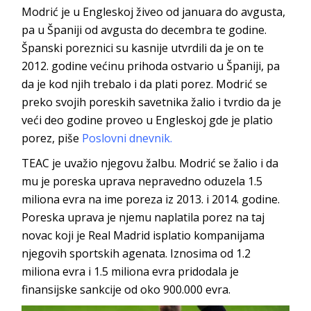
Modrić je u Engleskoj živeo od januara do avgusta,
pa u Španiji od avgusta do decembra te godine.
Španski poreznici su kasnije utvrdili da je on te
2012. godine većinu prihoda ostvario u Španiji, pa
da je kod njih trebalo i da plati porez. Modrić se
preko svojih poreskih savetnika žalio i tvrdio da je
veći deo godine proveo u Engleskoj gde je platio
porez, piše
Poslovni dnevnik.
TEAC je uvažio njegovu žalbu. Modrić se žalio i da
mu je poreska uprava nepravedno oduzela 1.5
miliona evra na ime poreza iz 2013. i 2014. godine.
Poreska uprava je njemu naplatila porez na taj
novac koji je Real Madrid isplatio kompanijama
njegovih sportskih agenata. Iznosima od 1.2
miliona evra i 1.5 miliona evra pridodala je
finansijske sankcije od oko 900.000 evra.