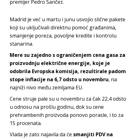
premijer Pedro Sančez.
Madrid je već u martu i junu usvojio slične pakete
koji su uključivali direktnu pomoć građanima,
smanjenje poreza, povoljne kredite i kontrolu
stanarina.
Mere su zajedno s ograničenjem cena gasa za
proizvodnju električne energije, koje je
odobrila Evropska komisija, rezultirale padom
stope inflacije na 6,7 odsto u novembru
, na
najniži nivo među zemljama EU.
Cene struje pale su u novembru za čak 22,4 odsto
u odnosu na prošlu godinu, dok su cene
prehrambenih proizvoda ponovo porasle, i to za
15 procenata.
Vlada je zato najavila da će
smanjiti PDV na