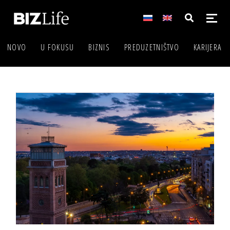
NOVO
U FOKUSU
BIZNIS
PREDUZETNIŠTVO
KARIJERA