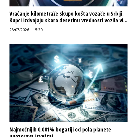
Vraćanje kilometraže skupo košta vozače u Srbiji:
Kupci izdvajaju skoro desetinu vrednosti vozila vi...
28/07/2026 | 15:30
Najmoćnijih 0,001% bogatiji od pola planete –
upozorava izveštaj