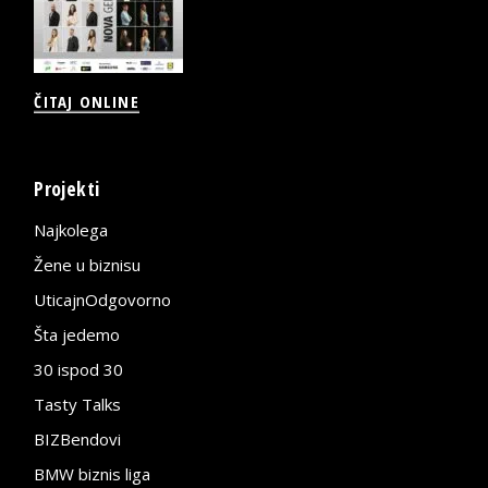
ČITAJ ONLINE
Projekti
Najkolega
Žene u biznisu
UticajnOdgovorno
Šta jedemo
30 ispod 30
Tasty Talks
BIZBendovi
BMW biznis liga