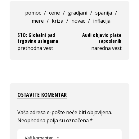
pomoc
/
cene
/
gradjani
/
spanija
/
mere
/
kriza
/
novac
/
inflacija
STO: Globalni pad
Audi objavio plate
trgovine uslugama
zaposlenih
prethodna vest
naredna vest
OSTAVITE KOMENTAR
Vaša adresa e-pošte neće biti objavljena.
Neophodna polja su označena
*