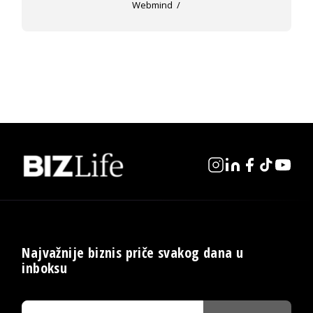
Webmind
Najvažnije biznis priče svakog dana u
inboksu