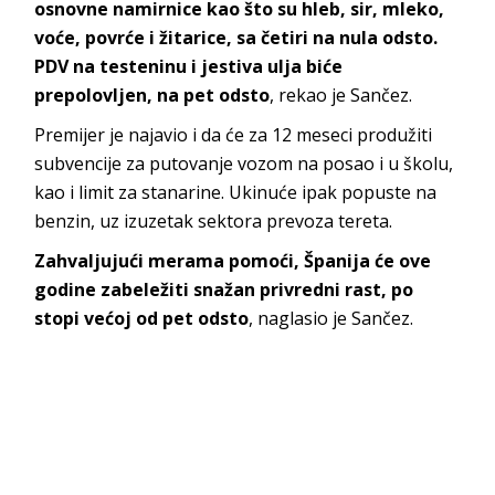
osnovne namirnice kao što su hleb, sir, mleko,
voće, povrće i žitarice, sa četiri na nula odsto.
PDV na testeninu i jestiva ulja biće
prepolovljen, na pet odsto
, rekao je Sančez.
Premijer je najavio i da će za 12 meseci produžiti
subvencije za putovanje vozom na posao i u školu,
kao i limit za stanarine. Ukinuće ipak popuste na
benzin, uz izuzetak sektora prevoza tereta.
Zahvaljujući merama pomoći, Španija će ove
godine zabeležiti snažan privredni rast, po
stopi većoj od pet odsto
, naglasio je Sančez.