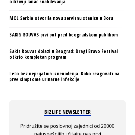
održiviji lanac snabdevanja
MOL Serbia otvorila novu servisnu stanicu u Boru
SAKIS ROUVAS prvi put pred beogradskom publikom
Sakis Rouvas dolazi u Beograd: Dragi Bravo Festival
otkrio kompletan program
Leto bez neprijatnih iznenađenja: Kako reagovati na
prve simptome urinarne infekcije
BIZLIFE NEWSLETTER
Pridružite se poslovnoj zajednici od 20000
najuspešnijih i čitajte nas prvi