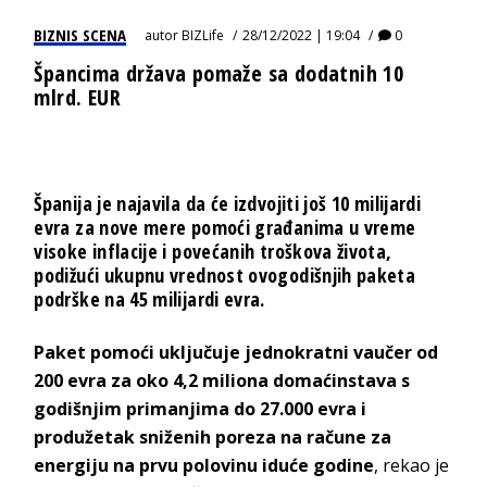
BIZNIS SCENA
autor
BIZLife
28/12/2022 | 19:04
0
Špancima država pomaže sa dodatnih 10
mlrd. EUR
Španija je najavila da će izdvojiti još 10 milijardi
evra za nove mere pomoći građanima u vreme
visoke inflacije i povećanih troškova života,
podižući ukupnu vrednost ovogodišnjih paketa
podrške na 45 milijardi evra.
Paket pomoći uključuje jednokratni vaučer od
200 evra za oko 4,2 miliona domaćinstava s
godišnjim primanjima do 27.000 evra i
produžetak sniženih poreza na račune za
energiju na prvu polovinu iduće godine
, rekao je