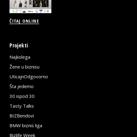
ČITAJ ONLINE
Projekti
Najkolega
Žene u biznisu
UticajnOdgovorno
Šta jedemo
30 ispod 30
Tasty Talks
BIZBendovi
BMW biznis liga
Bizlife Week