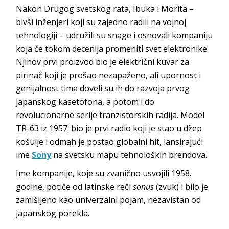
Nakon Drugog svetskog rata, Ibuka i Morita –
bivši inženjeri koji su zajedno radili na vojnoj
tehnologiji – udružili su snage i osnovali kompaniju
koja će tokom decenija promeniti svet elektronike.
Njihov prvi proizvod bio je električni kuvar za
pirinač koji je prošao nezapaženo, ali upornost i
genijalnost tima doveli su ih do razvoja prvog
japanskog kasetofona, a potom i do
revolucionarne serije tranzistorskih radija. Model
TR-63 iz 1957. bio je prvi radio koji je stao u džep
košulje i odmah je postao globalni hit, lansirajući
ime
Sony
na svetsku mapu tehnoloških brendova.
Ime kompanije, koje su zvanično usvojili 1958.
godine, potiče od latinske reči
sonus
(zvuk) i bilo je
zamišljeno kao univerzalni pojam, nezavistan od
japanskog porekla.