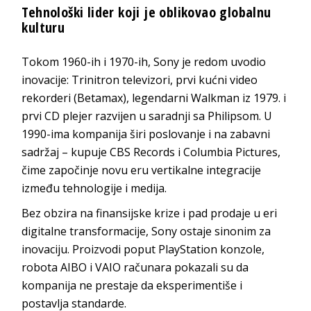
Tehnološki lider koji je oblikovao globalnu
kulturu
Tokom 1960-ih i 1970-ih, Sony je redom uvodio
inovacije: Trinitron televizori, prvi kućni video
rekorderi (Betamax), legendarni Walkman iz 1979. i
prvi CD plejer razvijen u saradnji sa Philipsom. U
1990-ima kompanija širi poslovanje i na zabavni
sadržaj – kupuje CBS Records i Columbia Pictures,
čime započinje novu eru vertikalne integracije
između tehnologije i medija.
Bez obzira na finansijske krize i pad prodaje u eri
digitalne transformacije, Sony ostaje sinonim za
inovaciju. Proizvodi poput PlayStation konzole,
robota AIBO i VAIO računara pokazali su da
kompanija ne prestaje da eksperimentiše i
postavlja standarde.