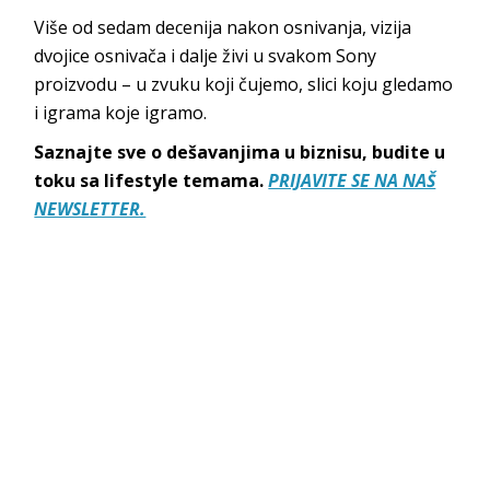
Više od sedam decenija nakon osnivanja, vizija
dvojice osnivača i dalje živi u svakom Sony
proizvodu – u zvuku koji čujemo, slici koju gledamo
i igrama koje igramo.
Saznajte sve o dešavanjima u biznisu, budite u
toku sa lifestyle temama.
PRIJAVITE SE NA NAŠ
NEWSLETTER.