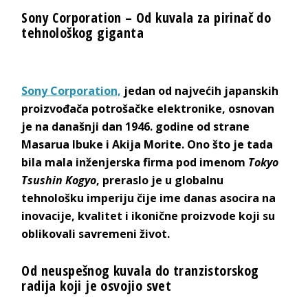
Sony Corporation – Od kuvala za pirinač do
tehnološkog giganta
Sony Corporation,
jedan od najvećih japanskih
proizvođača potrošačke elektronike, osnovan
je na današnji dan 1946. godine od strane
Masarua Ibuke i Akija Morite. Ono što je tada
bila mala inženjerska firma pod imenom
Tokyo
Tsushin Kogyo
, preraslo je u globalnu
tehnološku imperiju čije ime danas asocira na
inovacije, kvalitet i ikonične proizvode koji su
oblikovali savremeni život.
Od neuspešnog kuvala do tranzistorskog
radija koji je osvojio svet