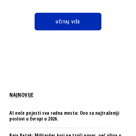
UČITAJ VIŠE
NAJNOVIJE
AI neće pojesti sva radna mesta: Ovo su najtraženiji
poslovi u Evropi u 2026.
Baja Patak: Milijarder koji ne troši novac, već uživa u