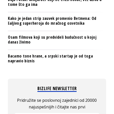
tome što ga ima
Kako je jedan strip zauvek promenio Betmena: Od
šaljivog superheroja do mračnog osvetnika
Osam filmova koji su predvideli budućnost u kojoj
danas živimo
Bacamo tone hrane, a srpski startap je od toga
napravio biznis
BIZLIFE NEWSLETTER
Pridružite se poslovnoj zajednici od 20000
najuspešnijih i čitajte nas prvi