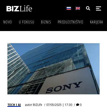
NOVO
U FOKUSU
BIZNIS
PREDUZETNIŠTVO
KARIJERA
TECH I AI
autor
BIZLife
07/05/2025 | 17:30
0