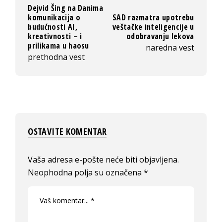
Dejvid Šing na Danima
komunikacija o
SAD razmatra upotrebu
budućnosti AI,
veštačke inteligencije u
kreativnosti – i
odobravanju lekova
prilikama u haosu
naredna vest
prethodna vest
OSTAVITE KOMENTAR
Vaša adresa e-pošte neće biti objavljena.
Neophodna polja su označena
*