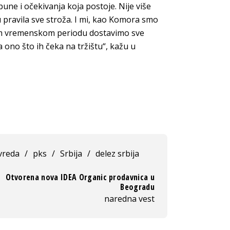
pune i očekivanja koja postoje. Nije više
u pravila sve stroža. I mi, kao Komora smo
ćem vremenskom periodu dostavimo sve
 ono što ih čeka na tržištu“, kažu u
vreda
/
pks
/
Srbija
/
delez srbija
Otvorena nova IDEA Organic prodavnica u
Beogradu
naredna vest