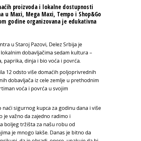
aćih proizvoda i lokalne dostupnosti
ima u Maxi, Mega Maxi, Tempo i Shop&Go
om godine organizovana je edukativna
tra u Staroj Pazovi, Delez Srbija je
 lokalnim dobavljačima sedam kultura –
 paprika, dinja i bio voća i povrća.
la 12 odsto više domaćih poljoprivrednih
nih dobavljača iz cele zemlje u prethodnim
rtiman voća i povrća u svojim
o naći sigurnog kupca za godinu dana i više
ato je važno da zajedno radimo i
ema boljeg tržišta za našu robu od
njima je mnogo lakše. Danas je bitno da
ikupi, da je obradi, opere, upakuje da bi