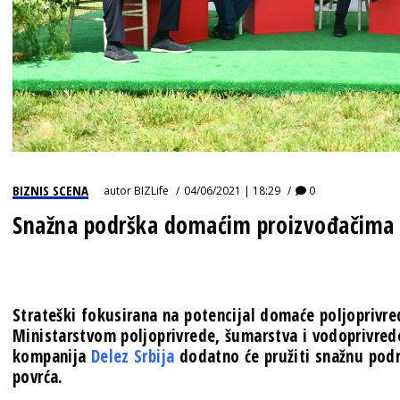
BIZNIS SCENA
autor
BIZLife
04/06/2021 | 18:29
0
Snažna podrška domaćim proizvođačima 
Strateški fokusirana na potencijal domaće poljoprivre
Ministarstvom poljoprivrede, šumarstva i vodoprivred
kompanija
Delez Srbija
dodatno će pružiti snažnu podr
povrća.