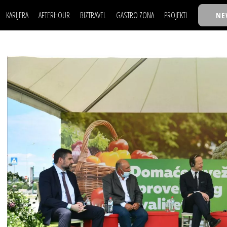
KARIJERA
AFTERHOUR
BIZTRAVEL
GASTRO ZONA
PROJEKTI
NE
POSAO
FILM I SCENA
NAJKOLEGA
LJUDI (HR)
KNJIGE
TASTY TALKS
POSAO
FILM I SCENA
NAJKOLEGA
JE
MOJ UGAO
AUTO SVET
30 ISPOD 30
LJUDI (HR)
KNJIGE
TASTY TALKS
USAVRŠAVANJE
STIL
BACK TO OFFIC
JE
MOJ UGAO
AUTO SVET
30 ISPOD 30
KNOW-HOW
WELLBEING
BIZBENDOVI
USAVRŠAVANJE
STIL
BACK TO OFFIC
BIZKOLEGIJUM
KNOW-HOW
WELLBEING
BIZBENDOVI
BMW BIZNIS LIG
BIZKOLEGIJUM
BIZLIFE WEEK
BMW BIZNIS LIG
IZJAVA GODINE
BIZLIFE WEEK
IZJAVA GODINE