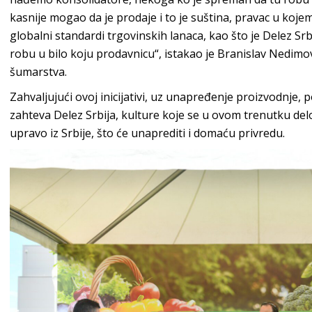
kasnije mogao da je prodaje i to je suština, pravac u koj
globalni standardi trgovinskih lanaca, kao što je Delez S
robu u bilo koju prodavnicu“, istakao je Branislav Nedimov
šumarstva.
Zahvaljujući ovoj inicijativi, uz unapređenje proizvodnje, 
zahteva Delez Srbija, kulture koje se u ovom trenutku d
upravo iz Srbije, što će unaprediti i domaću privredu.