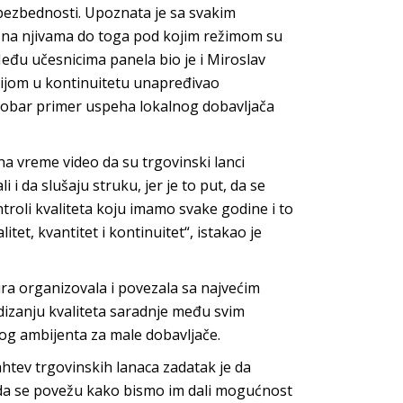
i bezbednosti. Upoznata je sa svakim
 na njivama do toga pod kojim režimom su
 Među učesnicima panela bio je i Miroslav
rbijom u kontinuitetu unapređivao
 dobar primer uspeha lokalnog dobavljača
na vreme video da su trgovinski lanci
 i da slušaju struku, jer je to put, da se
roli kvaliteta koju imamo svake godine i to
litet, kvantitet i kontinuitet“, istakao je
ra organizovala i povezala sa najvećim
dizanju kvaliteta saradnje među svim
nog ambijenta za male dobavljače.
htev trgovinskih lanaca zadatak je da
 da se povežu kako bismo im dali mogućnost