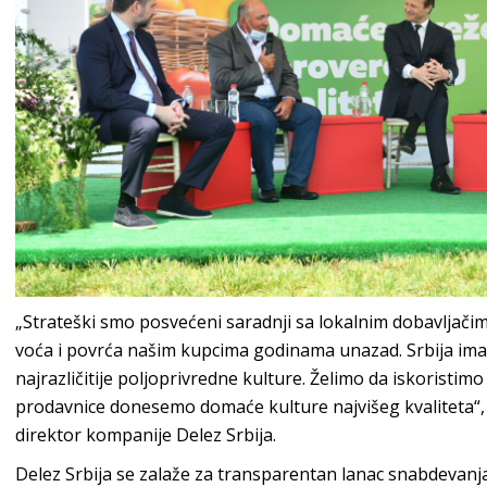
„Strateški smo posvećeni saradnji sa lokalnim dobavljač
voća i povrća našim kupcima godinama unazad. Srbija ima 
najrazličitije poljoprivredne kulture. Želimo da iskoristimo 
prodavnice donesemo domaće kulture najvišeg kvaliteta“, 
direktor kompanije Delez Srbija.
Delez Srbija se zalaže za transparentan lanac snabdevanja