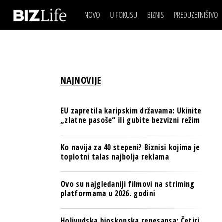
NOVO
U FOKUSU
BIZNIS
PREDUZETNIŠTVO
IZJAVA DANA
BIZNIS SCENA
VIDEO
REAL ESTATE
IZJAVA DANA
BIZNIS SCENA
BREND I KOMUNIKACI
VIDEO
REAL ESTATE
ESG & ENERGY
NAJNOVIJE
BREND I KOMUNIKACI
BANKE
ESG & ENERGY
OSIGURANJE
EU zapretila karipskim državama: Ukinite
BANKE
„zlatne pasoše“ ili gubite bezvizni režim
TECH I AI
OSIGURANJE
BIZNIS & SPORT
Ko navija za 40 stepeni? Biznisi kojima je
TECH I AI
toplotni talas najbolja reklama
PULS REGIONA
BIZNIS & SPORT
NOVO NA RAFU
Ovo su najgledaniji filmovi na striming
PULS REGIONA
platformama u 2026. godini
NOVO NA RAFU
Holivudska bioskopska renesansa: Četiri