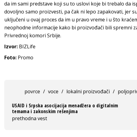
da im sami predstave koji su to uslovi koje bi trebalo da is
dovoljno samo proizvesti, pa čak ni lepo zapakovati, jer s
uključeni u ovaj proces da im u pravo vreme i u što kra
neophodne informacije kako bi proizvođači bili spremni za
Privrednoj komori Srbije.
Izvor:
BIZLife
Foto:
Promo
povrce
/
voce
/
lokalni proizvođači
/
poljopri
USAID i Srpska asocijacija menadžera o digitalnim
temama i zakonskim rešenjima
prethodna vest