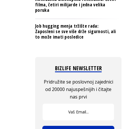
filma, četiri milijarde i jedna velika
poruka
Job hugging menja tržište rada:
Zaposleni se sve više drže sigurnosti, ali
to može imati posledice
BIZLIFE NEWSLETTER
Pridružite se poslovnoj zajednici
od 20000 najuspešnijih i čitajte
nas prvi