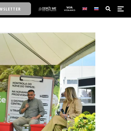
WSLETTER
E/SCHOOL
E/SCHOOL
A
A