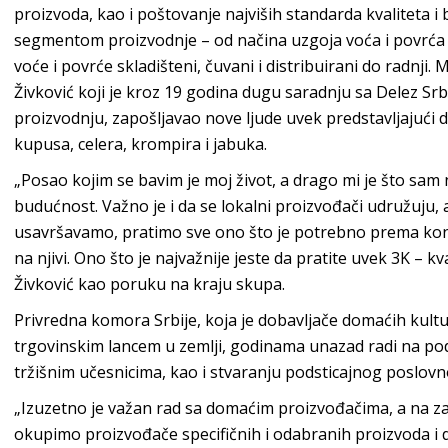
proizvoda, kao i poštovanje najviših standarda kvaliteta 
segmentom proizvodnje – od načina uzgoja voća i povrća
voće i povrće skladišteni, čuvani i distribuirani do radnji.
Živković koji je kroz 19 godina dugu saradnju sa Delez S
proizvodnju, zapošljavao nove ljude uvek predstavljajući
kupusa, celera, krompira i jabuka.
„Posao kojim se bavim je moj život, a drago mi je što sam 
budućnost. Važno je i da se lokalni proizvođači udružuju, ali
usavršavamo, pratimo sve ono što je potrebno prema kont
na njivi. Ono što je najvažnije jeste da pratite uvek 3K – kva
Živković kao poruku na kraju skupa.
Privredna komora Srbije, koja je dobavljače domaćih kultu
trgovinskim lancem u zemlji, godinama unazad radi na po
tržišnim učesnicima, kao i stvaranju podsticajnog poslov
„Izuzetno je važan rad sa domaćim proizvođačima, a na za
okupimo proizvođače specifičnih i odabranih proizvoda i