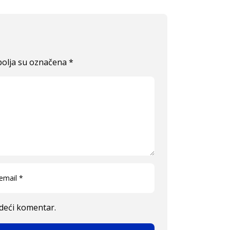
olja su označena
*
edeći komentar.