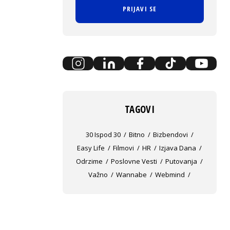
PRIJAVI SE
TAGOVI
30 Ispod 30
Bitno
Bizbendovi
Easy Life
Filmovi
HR
Izjava Dana
Odrzime
Poslovne Vesti
Putovanja
Važno
Wannabe
Webmind