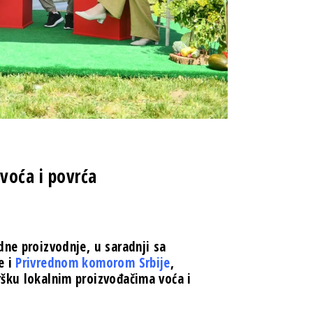
voća i povrća
dne proizvodnje, u saradnji sa
e i
Privrednom komorom Srbije
,
šku lokalnim proizvođačima voća i