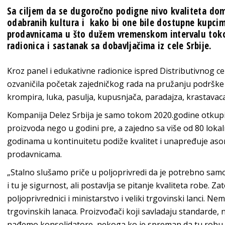
Sa ciljem da se dugoročno podigne nivo kvaliteta dom
odabranih kultura i kako bi one bile dostupne kupc
prodavnicama u što dužem vremenskom intervalu tok
radionica i sastanak sa dobavljačima iz cele Srbije.
Kroz panel i edukativne radionice ispred Distributivnog cen
ozvaničila početak zajedničkog rada na pružanju podrške
krompira, luka, pasulja, kupusnjača, paradajza, krastavaca,
Kompanija Delez Srbija je samo tokom 2020.godine otkupi
proizvoda nego u godini pre, a zajedno sa više od 80 lokal
godinama u kontinuitetu podiže kvalitet i unapređuje aso
prodavnicama.
„Stalno slušamo priče u poljoprivredi da je potrebno sam
i tu je sigurnost, ali postavlja se pitanje kvaliteta robe. Z
poljoprivrednici i ministarstvo i veliki trgovinski lanci. N
trgovinskih lanaca. Proizvođači koji savladaju standarde, 
nađemo konsolidatore, nekoga ko je spreman da tu robu pr