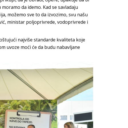
em moramo da idemo. Kad se savladaju
rbija, možemo sve to da izvozimo, svu našu
ić, ministar poljoprivrede, vodoprivrede i
poštujući najviše standarde kvaliteta koje
elom uvoze moći će da budu nabavljane