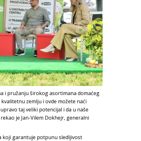
ima i pružanju širokog asortimana domaćeg
kvalitetnu zemlju i ovde možete naći
upravo taj veliki potencijal i da u naše
rekao je Jan-Vilem Dokhejr, generalni
 koji garantuje potpunu sledljivost