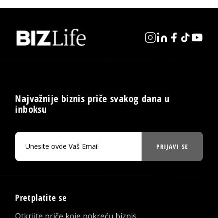
Najvažnije biznis priče svakog dana u
inboksu
PRIJAVI SE
Pretplatite se
Otkrijte priče koje pokreću biznis