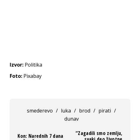
Izvor:
Politika
Foto:
Pixabay
smederevo
/
luka
/
brod
/
pirati
/
dunav
“Zagadili smo zemlju,
Kon: Narednih 7 dana
svaki deo životne