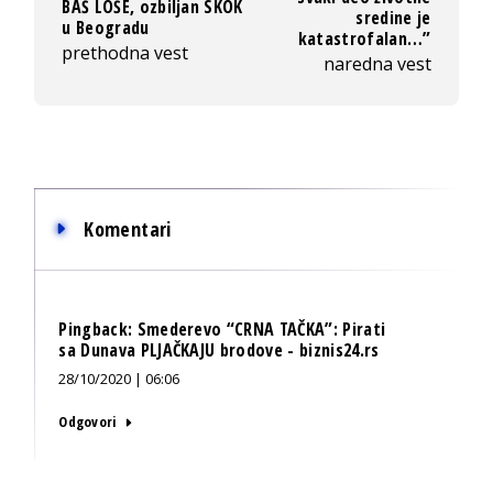
BAŠ LOŠE, ozbiljan SKOK
sredine je
u Beogradu
katastrofalan…”
prethodna vest
naredna vest
Komentari
Pingback:
Smederevo “CRNA TAČKA”: Pirati
sa Dunava PLJAČKAJU brodove - biznis24.rs
28/10/2020 | 06:06
Odgovori