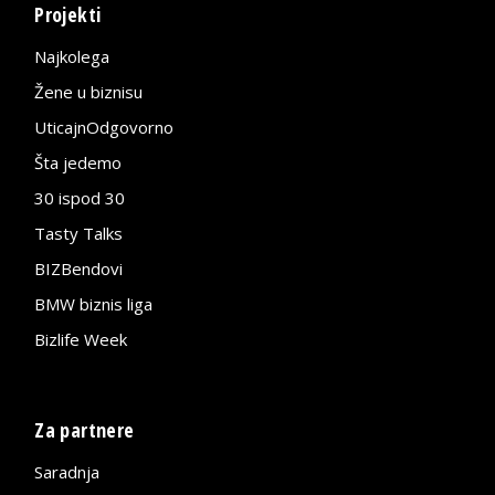
Projekti
Najkolega
Žene u biznisu
UticajnOdgovorno
Šta jedemo
30 ispod 30
Tasty Talks
BIZBendovi
BMW biznis liga
Bizlife Week
Za partnere
Saradnja