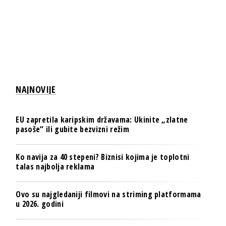
NAJNOVIJE
EU zapretila karipskim državama: Ukinite „zlatne
pasoše“ ili gubite bezvizni režim
Ko navija za 40 stepeni? Biznisi kojima je toplotni
talas najbolja reklama
Ovo su najgledaniji filmovi na striming platformama
u 2026. godini