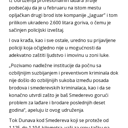
Iz Udruženja profesionalnih lađara Srbije
podsećaju da je u februaru na istom mestu
opljačkan drugi brod iste kompanije „Jaguar” i tom
prilikom ukradeno 2.600 litara goriva, o čemu je
sačinjen policijski izveštaj.
I ova krađa, kao i sve ostale, uredno su prijavljene
policiji koja očigledno nije u mogućnosti da
adekvatno zaštiti ljudstvo i imovinu u zoni luke.
„Pozivamo nadležne institucije da počnu sa
ozbiljnijim suzbijanjem i preventivom kriminala dok
nije došlo do ozbiljnijih sukoba između posada
brodova i smederevskih kriminalaca, kao i da se
konačno utvrdi zašto je baš Smederevo gorući
problem za lađare i brodare poslednjih deset
godina“, apeluju iz ovog udruženja.
Tok Dunava kod Smedereva koji se proteže od
1.125. do 1.104. kilometra, važi za crnu tačku na