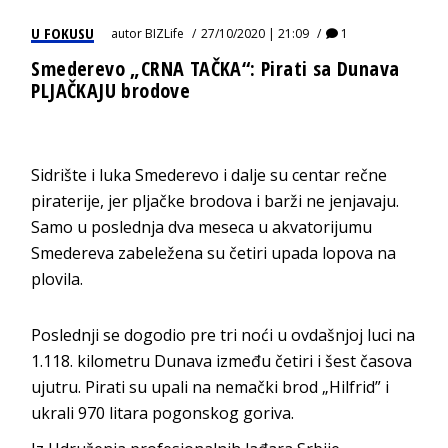
U FOKUSU
autor
BIZLife
27/10/2020 | 21:09
1
Smederevo „CRNA TAČKA“: Pirati sa Dunava
PLJAČKAJU brodove
Sidrište i luka Smederevo i dalje su centar rečne
piraterije, jer pljačke brodova i barži ne jenjavaju.
Samo u poslednja dva meseca u akvatorijumu
Smedereva zabeležena su četiri upada lopova na
plovila.
Poslednji se dogodio pre tri noći u ovdašnjoj luci na
1.118. kilometru Dunava između četiri i šest časova
ujutru. Pirati su upali na nemački brod „Hilfrid” i
ukrali 970 litara pogonskog goriva.