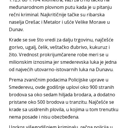
međunarodnom plovnom putu kada je u pitanju
rečni kriminal. Najkritičnije tačke su ribarska
naselja Orešac i Metalor i ušće Velike Morave u
Dunav.
Krade se sve što vredi za dalju trgovinu, najčešće
gorivo, ugalj, čelik, veštačko đubrivo, kukuruz i
žito. Vrednost prokrijumčarene robe meri se u
milionskim iznosima jer smederevska luka je jedna
od najvećih utovarno-istovarnih luka na Dunavu.
Prema zvaničnim podacima Policijske uprave u
Smederevu, ovde godišnje uplovi oko 900 stranih
brodova sa oko sedam hiljada brodara, a dodatno
pristane oko 500 brodova u tranzitu. Najčešće se
krade sa usidrenih plovila, u kojima u tom trenutku
nema posade i nisu obezbeđena.
Uprkos višegodišnjem kriminalu, rečna policija u