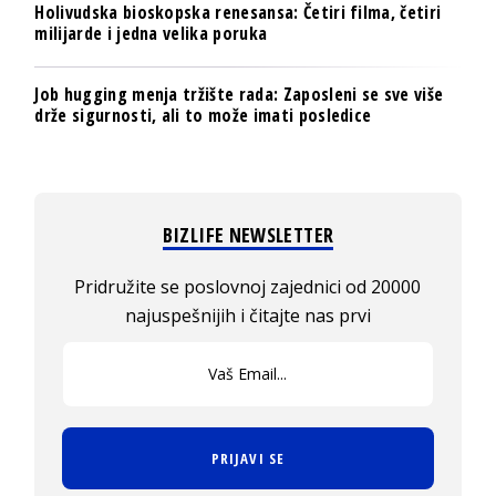
Holivudska bioskopska renesansa: Četiri filma, četiri
milijarde i jedna velika poruka
Job hugging menja tržište rada: Zaposleni se sve više
drže sigurnosti, ali to može imati posledice
BIZLIFE NEWSLETTER
Pridružite se poslovnoj zajednici od 20000
najuspešnijih i čitajte nas prvi
PRIJAVI SE