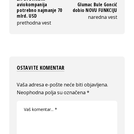
aviokompanija
Glumac Bule Goncić
potrebno najmanje 70
dobio NOVU FUNKCIJU
mlrd. USD
naredna vest
prethodna vest
OSTAVITE KOMENTAR
Vaša adresa e-pošte neće biti objavljena.
Neophodna polja su označena
*