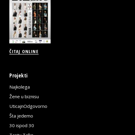
ČITAJ ONLINE
Projekti
Najkolega
Žene u biznisu
UticajnOdgovorno
Šta jedemo
30 ispod 30