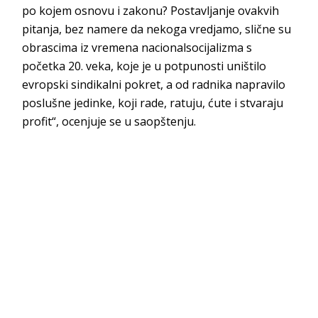
po kojem osnovu i zakonu? Postavljanje ovakvih
pitanja, bez namere da nekoga vredjamo, slične su
obrascima iz vremena nacionalsocijalizma s
početka 20. veka, koje je u potpunosti uništilo
evropski sindikalni pokret, a od radnika napravilo
poslušne jedinke, koji rade, ratuju, ćute i stvaraju
profit“, ocenjuje se u saopštenju.