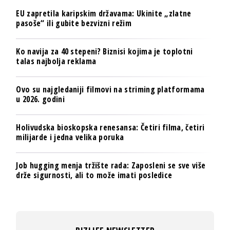
EU zapretila karipskim državama: Ukinite „zlatne
pasoše“ ili gubite bezvizni režim
Ko navija za 40 stepeni? Biznisi kojima je toplotni
talas najbolja reklama
Ovo su najgledaniji filmovi na striming platformama
u 2026. godini
Holivudska bioskopska renesansa: Četiri filma, četiri
milijarde i jedna velika poruka
Job hugging menja tržište rada: Zaposleni se sve više
drže sigurnosti, ali to može imati posledice