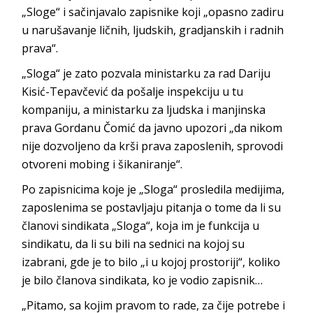
„Sloge“ i sačinjavalo zapisnike koji „opasno zadiru
u narušavanje ličnih, ljudskih, gradjanskih i radnih
prava“.
„Sloga“ je zato pozvala ministarku za rad Dariju
Kisić-Tepavčević da pošalje inspekciju u tu
kompaniju, a ministarku za ljudska i manjinska
prava Gordanu Čomić da javno upozori „da nikom
nije dozvoljeno da krši prava zaposlenih, sprovodi
otvoreni mobing i šikaniranje“.
Po zapisnicima koje je „Sloga“ prosledila medijima,
zaposlenima se postavljaju pitanja o tome da li su
članovi sindikata „Sloga“, koja im je funkcija u
sindikatu, da li su bili na sednici na kojoj su
izabrani, gde je to bilo „i u kojoj prostoriji“, koliko
je bilo članova sindikata, ko je vodio zapisnik…
„Pitamo, sa kojim pravom to rade, za čije potrebe i