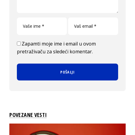
Zapamti moje ime i email u ovom
pretraživaču za sledeći komentar.
POVEZANE VESTI