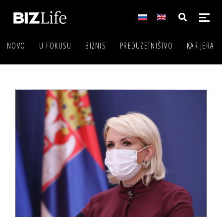
NOVO
U FOKUSU
BIZNIS
PREDUZETNIŠTVO
KARIJERA