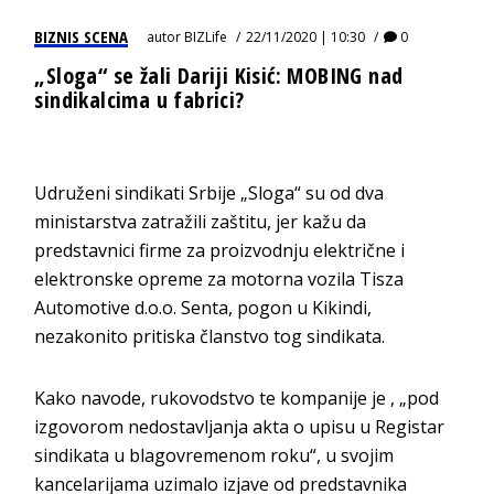
BIZNIS SCENA
autor
BIZLife
22/11/2020 | 10:30
0
„Sloga“ se žali Dariji Kisić: MOBING nad
sindikalcima u fabrici?
Udruženi sindikati Srbije „Sloga“ su od dva
ministarstva zatražili zaštitu, jer kažu da
predstavnici firme za proizvodnju električne i
elektronske opreme za motorna vozila Tisza
Automotive d.o.o. Senta, pogon u Kikindi,
nezakonito pritiska članstvo tog sindikata.
Kako navode, rukovodstvo te kompanije je , „pod
izgovorom nedostavljanja akta o upisu u Registar
sindikata u blagovremenom roku“, u svojim
kancelarijama uzimalo izjave od predstavnika