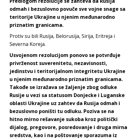
Predlogom rezolucije se zahteva da Rusija
odmah i bezuslovno povuče sve vojne snage sa
teritorije Ukrajine u njenim međunarodno
priznatim granicama.
Protiv su bili Rusija, Belorusija, Sirija, Eritreja i
Severna Koreja.
Usvojenom rezolucijom ponovo se potvrđuje
privrženost suverenitetu, nezavisnosti,
jedinstvu i teritorijalnom integritetu Ukrajine
u njenim međunarodno priznatim granicama.
Takođe se izražava se žaljenje zbog odluke
Rusije u vezi sa statusom Donjecke i Luganske
oblasti Ukrajine uz zahtev da Rusija odmah i
bezuslovno poništi tu odluku. Poziva se na
hitno mirno rešavanje sukoba kroz politički
dijalog, pregovore, posredovanje i druga mirna
sredstva, kao i na poštovanje sporazuma iz