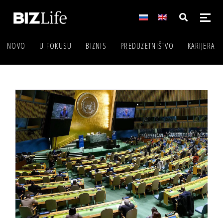
NOVO
U FOKUSU
BIZNIS
PREDUZETNIŠTVO
KARIJERA