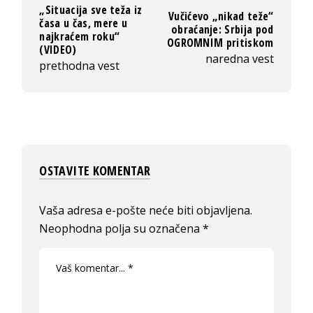
„Situacija sve teža iz
Vučićevo „nikad teže“
časa u čas, mere u
obraćanje: Srbija pod
najkraćem roku“
OGROMNIM pritiskom
(VIDEO)
naredna vest
prethodna vest
OSTAVITE KOMENTAR
Vaša adresa e-pošte neće biti objavljena.
Neophodna polja su označena
*