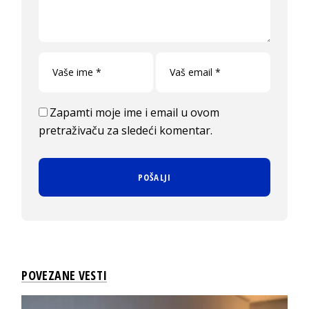
Zapamti moje ime i email u ovom
pretraživaču za sledeći komentar.
POVEZANE VESTI