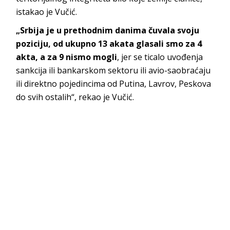
istakao je Vučić.
„Srbija je u prethodnim danima čuvala svoju
poziciju, od ukupno 13 akata glasali smo za 4
akta, a za 9 nismo mogli
, jer se ticalo uvođenja
sankcija ili bankarskom sektoru ili avio-saobraćaju
ili direktno pojedincima od Putina, Lavrov, Peskova
do svih ostalih“, rekao je Vučić.