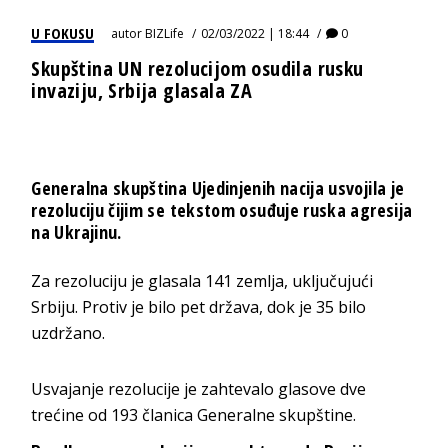
U FOKUSU
autor
BIZLife
02/03/2022 | 18:44
0
Skupština UN rezolucijom osudila rusku
invaziju, Srbija glasala ZA
Generalna skupština Ujedinjenih nacija usvojila je
rezoluciju čijim se tekstom osuđuje ruska agresija
na Ukrajinu.
Za rezoluciju je glasala 141 zemlja, uključujući
Srbiju. Protiv je bilo pet država, dok je 35 bilo
uzdržano.
Usvajanje rezolucije je zahtevalo glasove dve
trećine od 193 članica Generalne skupštine.