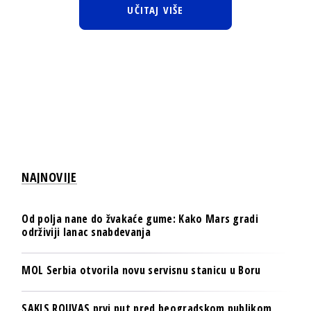
UČITAJ VIŠE
NAJNOVIJE
Od polja nane do žvakaće gume: Kako Mars gradi
održiviji lanac snabdevanja
MOL Serbia otvorila novu servisnu stanicu u Boru
SAKIS ROUVAS prvi put pred beogradskom publikom