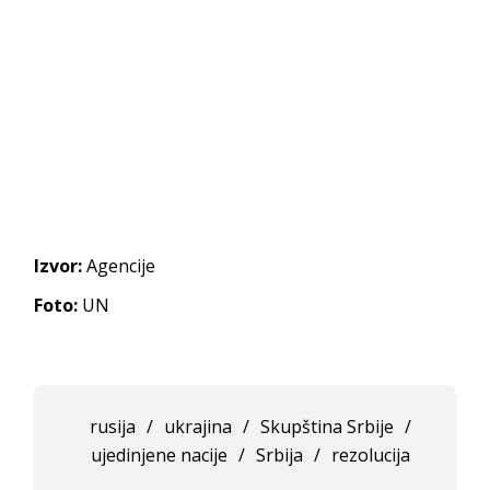
Izvor:
Agencije
Foto:
UN
rusija
/
ukrajina
/
Skupština Srbije
/
ujedinjene nacije
/
Srbija
/
rezolucija