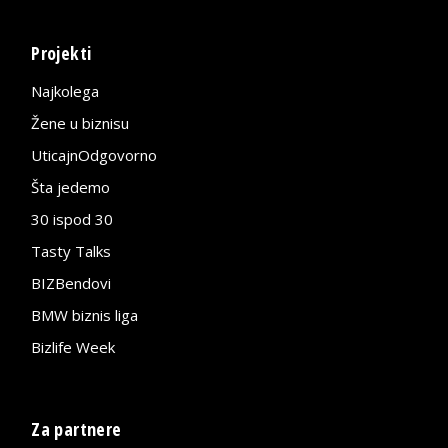
Projekti
Najkolega
Žene u biznisu
UticajnOdgovorno
Šta jedemo
30 ispod 30
Tasty Talks
BIZBendovi
BMW biznis liga
Bizlife Week
Za partnere