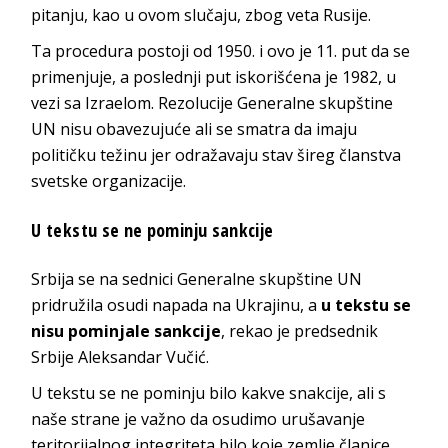
pitanju, kao u ovom slučaju, zbog veta Rusije.
Ta procedura postoji od 1950. i ovo je 11. put da se
primenjuje, a poslednji put iskorišćena je 1982, u
vezi sa Izraelom. Rezolucije Generalne skupštine
UN nisu obavezujuće ali se smatra da imaju
političku težinu jer odražavaju stav šireg članstva
svetske organizacije.
U tekstu se ne pominju sankcije
Srbija se na sednici Generalne skupštine UN
pridružila osudi napada na Ukrajinu, a
u tekstu se
nisu pominjale sankcije
, rekao je predsednik
Srbije Aleksandar Vučić.
U tekstu se ne pominju bilo kakve snakcije, ali s
naše strane je važno da osudimo urušavanje
teritorijalnog integriteta bilo koje zemlje članice,