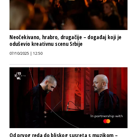
Neočekivano, hrabro, drugačije – događaj koji je
oduševio kreativnu scenu Srbije
07/10/2025 | 12:50
Od prvog reda do bliskog susreta s muzikom –