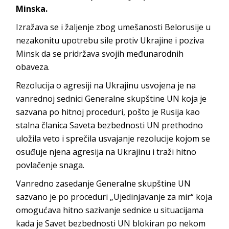
Minska.
Izražava se i žaljenje zbog umešanosti Belorusije u
nezakonitu upotrebu sile protiv Ukrajine i poziva
Minsk da se pridržava svojih međunarodnih
obaveza.
Rezolucija o agresiji na Ukrajinu usvojena je na
vanrednoj sednici Generalne skupštine UN koja je
sazvana po hitnoj proceduri, pošto je Rusija kao
stalna članica Saveta bezbednosti UN prethodno
uložila veto i sprečila usvajanje rezolucije kojom se
osuđuje njena agresija na Ukrajinu i traži hitno
povlačenje snaga.
Vanredno zasedanje Generalne skupštine UN
sazvano je po proceduri „Ujedinjavanje za mir“ koja
omogućava hitno sazivanje sednice u situacijama
kada je Savet bezbednosti UN blokiran po nekom