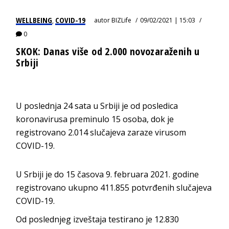
WELLBEING
COVID-19
autor
BIZLife
09/02/2021 | 15:03
,
0
SKOK: Danas više od 2.000 novozaraženih u
Srbiji
U poslednja 24 sata u Srbiji je od posledica
koronavirusa preminulo 15 osoba, dok je
registrovano 2.014 slučajeva zaraze virusom
COVID-19.
U Srbiji je do 15 časova 9. februara 2021. godine
registrovano ukupno 411.855 potvrđenih slučajeva
COVID-19.
Od poslednjeg izveštaja testirano je 12.830