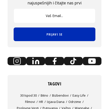
najuspešnijih i čitajte nas prvi
PRIJAVI SE
TAGOVI
30 Ispod 30
Bitno
Bizbendovi
Easy Life
Filmovi
HR
Izjava Dana
Odrzime
Poslovne Vesti
Putovanja
Važno
Wannabe