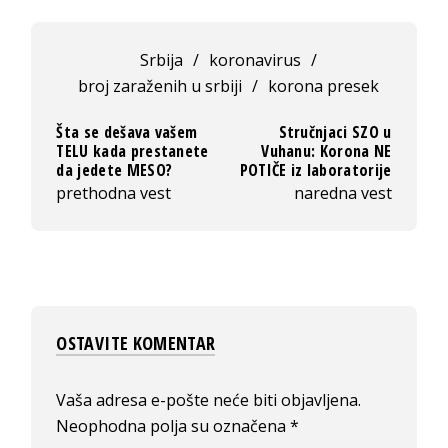
Srbija
/
koronavirus
/
broj zaraženih u srbiji
/
korona presek
Šta se dešava vašem
Stručnjaci SZO u
TELU kada prestanete
Vuhanu: Korona NE
da jedete MESO?
POTIČE iz laboratorije
prethodna vest
naredna vest
OSTAVITE KOMENTAR
Vaša adresa e-pošte neće biti objavljena.
Neophodna polja su označena
*