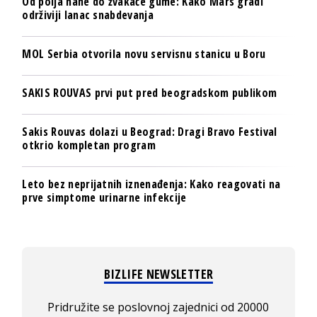
Od polja nane do žvakaće gume: Kako Mars gradi
održiviji lanac snabdevanja
MOL Serbia otvorila novu servisnu stanicu u Boru
SAKIS ROUVAS prvi put pred beogradskom publikom
Sakis Rouvas dolazi u Beograd: Dragi Bravo Festival
otkrio kompletan program
Leto bez neprijatnih iznenađenja: Kako reagovati na
prve simptome urinarne infekcije
BIZLIFE NEWSLETTER
Pridružite se poslovnoj zajednici od 20000