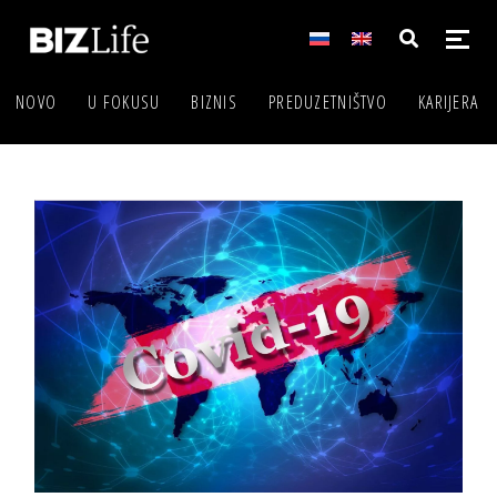
NOVO
U FOKUSU
BIZNIS
PREDUZETNIŠTVO
KARIJERA