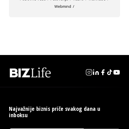
Webmind
Najvažnije biznis priče svakog dana u
inboksu