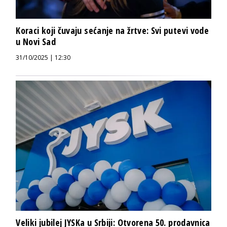
Koraci koji čuvaju sećanje na žrtve: Svi putevi vode
u Novi Sad
31/10/2025 | 12:30
Veliki jubilej JYSKa u Srbiji: Otvorena 50. prodavnica