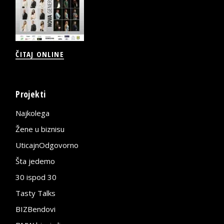
ČITAJ ONLINE
Projekti
Najkolega
Žene u biznisu
UticajnOdgovorno
Šta jedemo
30 ispod 30
Tasty Talks
BIZBendovi