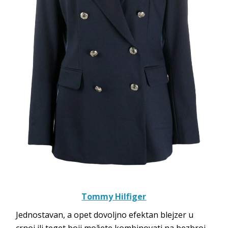
Tommy Hilfiger
Jednostavan, a opet dovoljno efektan blejzer u
crnoj ili teget boji možete kombinovati na bezbroj