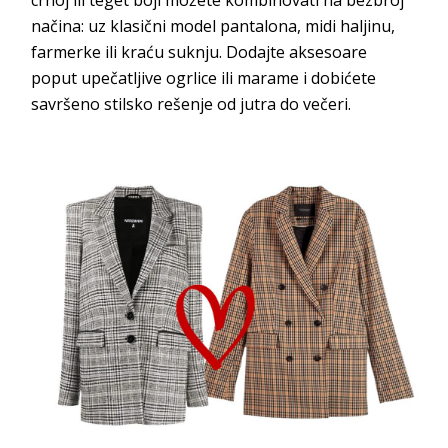
načina: uz klasični model pantalona, midi haljinu,
farmerke ili kraću suknju. Dodajte aksesoare
poput upečatljive ogrlice ili marame i dobićete
savršeno stilsko rešenje od jutra do večeri.