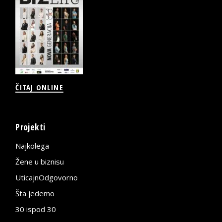
ČITAJ ONLINE
Projekti
Najkolega
Žene u biznisu
UticajnOdgovorno
Šta jedemo
30 ispod 30