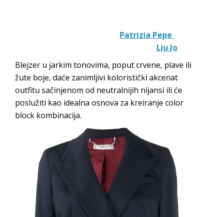
Patrizia Pepe
Liu Jo
Blejzer u jarkim tonovima, poput crvene, plave ili
žute boje, daće zanimljivi koloristički akcenat
outfitu sačinjenom od neutralnijih nijansi ili će
poslužiti kao idealna osnova za kreiranje color
block kombinacija.