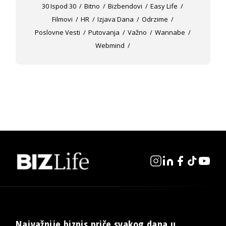
30 Ispod 30
Bitno
Bizbendovi
Easy Life
Filmovi
HR
Izjava Dana
Odrzime
Poslovne Vesti
Putovanja
Važno
Wannabe
Webmind
Najvažnije biznis priče svakog dana u