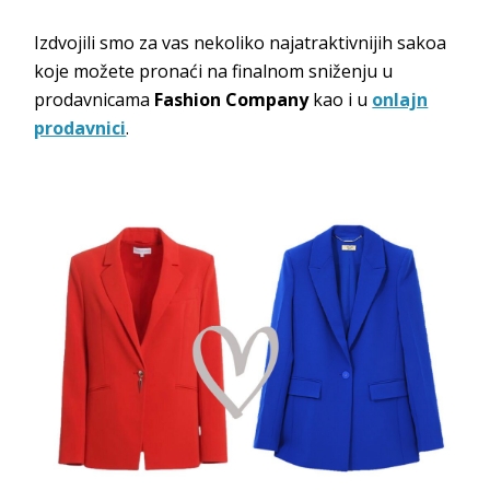
Izdvojili smo za vas nekoliko najatraktivnijih sakoa
koje možete pronaći na finalnom sniženju u
prodavnicama
Fashion Company
kao i u
onlajn
prodavnici
.