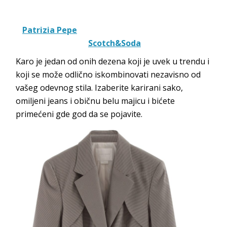
Patrizia Pepe
Scotch&Soda
Karo je jedan od onih dezena koji je uvek u trendu i
koji se može odlično iskombinovati nezavisno od
vašeg odevnog stila. Izaberite karirani sako,
omiljeni jeans i običnu belu majicu i bićete
primećeni gde god da se pojavite.