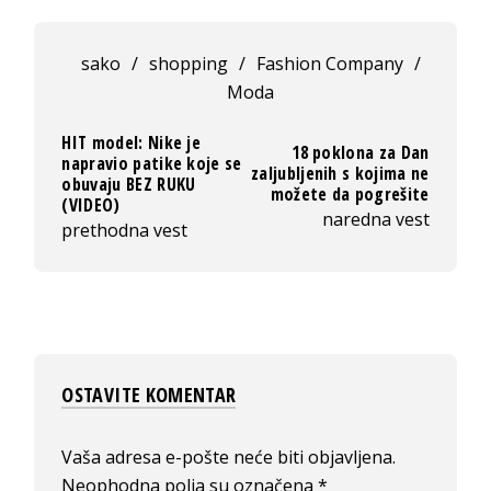
sako
/
shopping
/
Fashion Company
/
Moda
HIT model: Nike je
18 poklona za Dan
napravio patike koje se
zaljubljenih s kojima ne
obuvaju BEZ RUKU
možete da pogrešite
(VIDEO)
naredna vest
prethodna vest
OSTAVITE KOMENTAR
Vaša adresa e-pošte neće biti objavljena.
Neophodna polja su označena
*