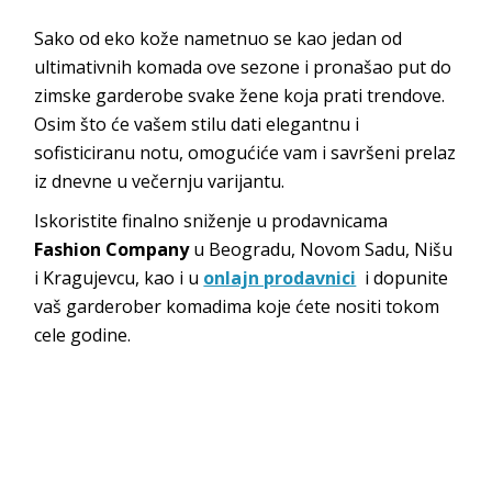
Sako od eko kože nametnuo se kao jedan od
ultimativnih komada ove sezone i pronašao put do
zimske garderobe svake žene koja prati trendove.
Osim što će vašem stilu dati elegantnu i
sofisticiranu notu, omogućiće vam i savršeni prelaz
iz dnevne u večernju varijantu.
Iskoristite finalno sniženje u prodavnicama
Fashion Company
u Beogradu, Novom Sadu, Nišu
i Kragujevcu, kao i u
onlajn prodavnici
i dopunite
vaš garderober komadima koje ćete nositi tokom
cele godine.