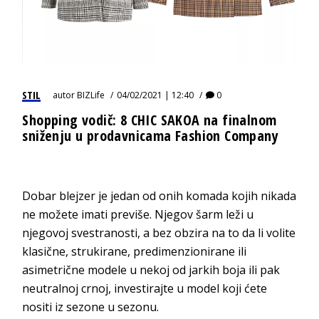
STIL
autor
BIZLife
04/02/2021 | 12:40
0
Shopping vodič: 8 CHIC SAKOA na finalnom
sniženju u prodavnicama Fashion Company
Dobar blejzer je jedan od onih komada kojih nikada
ne možete imati previše. Njegov šarm leži u
njegovoj svestranosti, a bez obzira na to da li volite
klasične, strukirane, predimenzionirane ili
asimetrične modele u nekoj od jarkih boja ili pak
neutralnoj crnoj, investirajte u model koji ćete
nositi iz sezone u sezonu.