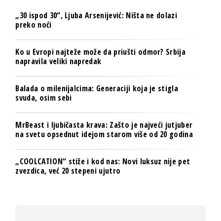
„30 ispod 30“, Ljuba Arsenijević: Ništa ne dolazi
preko noći
Ko u Evropi najteže može da priušti odmor? Srbija
napravila veliki napredak
Balada o milenijalcima: Generaciji koja je stigla
svuda, osim sebi
MrBeast i ljubičasta krava: Zašto je najveći jutjuber
na svetu opsednut idejom starom više od 20 godina
„COOLCATION“ stiže i kod nas: Novi luksuz nije pet
zvezdica, već 20 stepeni ujutro