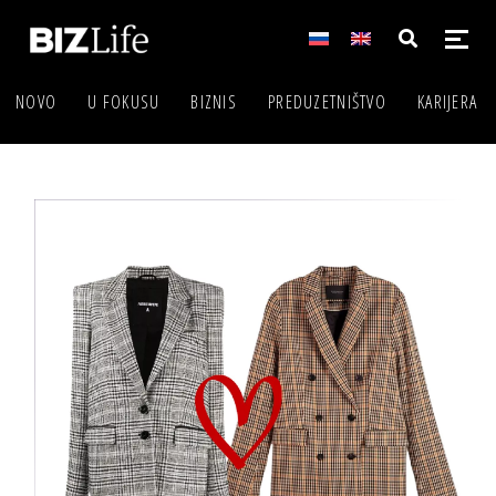
NOVO
U FOKUSU
BIZNIS
PREDUZETNIŠTVO
KARIJERA