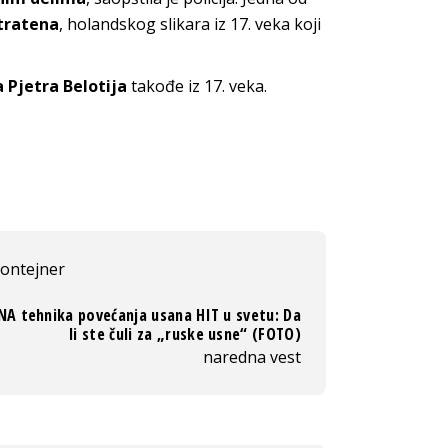
tratena
, holandskog slikara iz 17. veka koji
a Pjetra Belotija
takođe iz 17. veka.
ontejner
NA tehnika povećanja usana HIT u svetu: Da
li ste čuli za „ruske usne“ (FOTO)
naredna vest