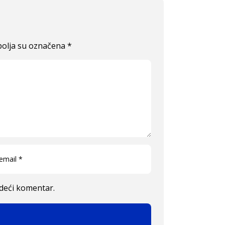
olja su označena
*
edeći komentar.