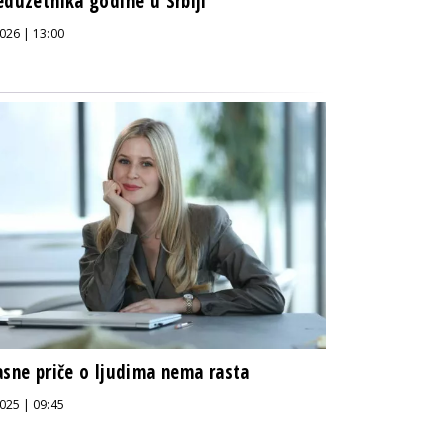
eduzetnika godine u Srbiji
026 | 13:00
asne priče o ljudima nema rasta
025 | 09:45