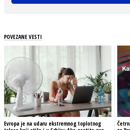
POVEZANE VESTI
Evropa je na udaru ekstremnog toplotnog
Četrn