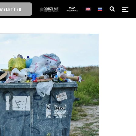
WSLETTER
E/SCHOOL
E/SCHOOL
A
A