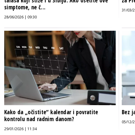
talasa koji stiže i u Srbiju: Ako osetite ove
za Pr
simptome, ne č...
31/03/2
28/06/2026 | 09:30
Kako da „očistite“ kalendar i povratite
Bez j
kontrolu nad radnim danom?
05/12/2
29/01/2026 | 11:34