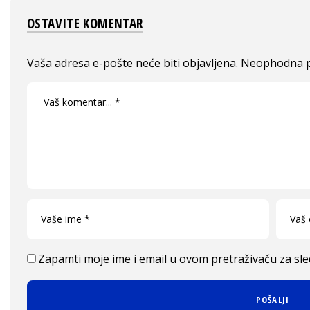
OSTAVITE KOMENTAR
Vaša adresa e-pošte neće biti objavljena.
Neophodna p
Zapamti moje ime i email u ovom pretraživaču za sl