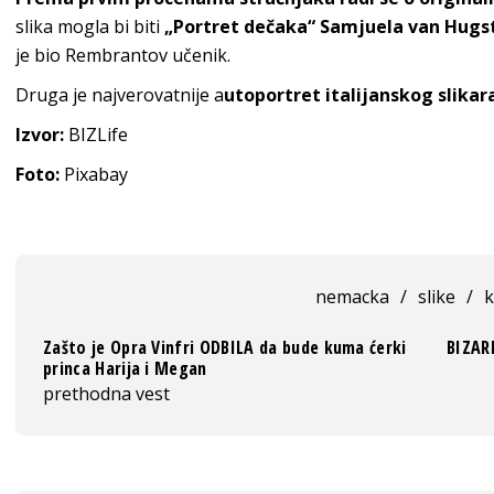
slika mogla bi biti
„Portret dečaka“ Samjuela van Hugs
je bio Rembrantov učenik.
Druga je najverovatnije a
utoportret italijanskog slikar
Izvor:
BIZLife
Foto:
Pixabay
nemacka
/
slike
/
k
Zašto je Opra Vinfri ODBILA da bude kuma ćerki
BIZAR
princa Harija i Megan
prethodna vest