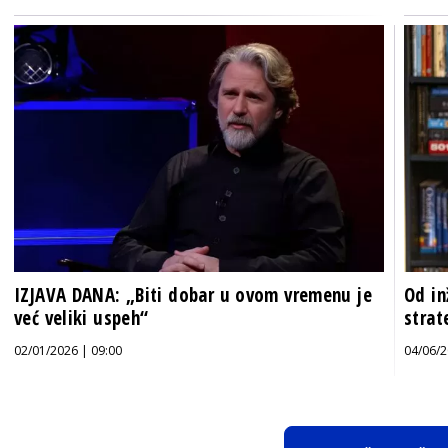
IZJAVA DANA: „Biti dobar u ovom vremenu je
Od in
već veliki uspeh“
strat
02/01/2026 | 09:00
04/06/2