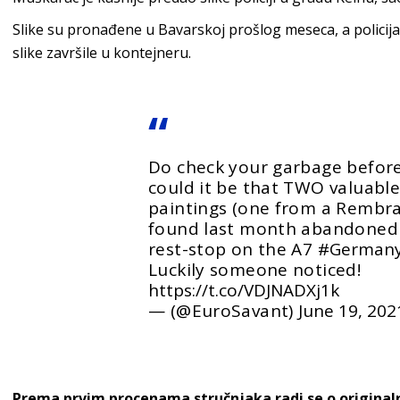
Slike su pronađene u Bavarskoj prošlog meseca, a policij
slike završile u kontejneru.
Do check your garbage befor
could it be that TWO valuabl
paintings (one from a Rembr
found last month abandoned i
rest-stop on the A7
#German
Luckily someone noticed!
https://t.co/VDJNADXj1k
— (@EuroSavant)
June 19, 202
Prema prvim procenama stručnjaka radi se o origina