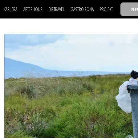
KARIJERA
AFTERHOUR
BIZTRAVEL
GASTRO ZONA
PROJEKTI
NE
POSAO
FILM I SCENA
NAJKOLEGA
LJUDI (HR)
KNJIGE
TASTY TALKS
POSAO
FILM I SCENA
NAJKOLEGA
JE
MOJ UGAO
AUTO SVET
30 ISPOD 30
LJUDI (HR)
KNJIGE
TASTY TALKS
USAVRŠAVANJE
STIL
BACK TO OFFIC
JE
MOJ UGAO
AUTO SVET
30 ISPOD 30
KNOW-HOW
WELLBEING
BIZBENDOVI
USAVRŠAVANJE
STIL
BACK TO OFFIC
BIZKOLEGIJUM
KNOW-HOW
WELLBEING
BIZBENDOVI
BMW BIZNIS LIG
BIZKOLEGIJUM
BIZLIFE WEEK
BMW BIZNIS LIG
IZJAVA GODINE
BIZLIFE WEEK
IZJAVA GODINE