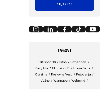
PRIJAVI SE
TAGOVI
30 Ispod 30
Bitno
Bizbendovi
Easy Life
Filmovi
HR
Izjava Dana
Odrzime
Poslovne Vesti
Putovanja
Važno
Wannabe
Webmind