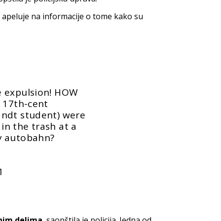
a apeluje na informacije o tome kako su
e expulsion! HOW
e 17th-cent
andt student) were
n the trash at a
y
autobahn?
1
lnim delima
, saopštila je policija. Jedna od