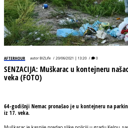
AFTERHOUR
autor
BIZLife
20/06/2021 | 13:20
0
SENZACIJA: Muškarac u kontejneru našao
veka (FOTO)
64-godišnji Nemac pronašao je u kontejneru na parkin
iz 17. veka.
Muškarac je kasnije predao slike policiji u gradu Kelnu, sao