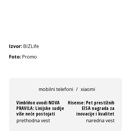
Izvor:
BIZLife
Foto:
Promo
mobilni telefoni
/
xiaomi
Vimbldon uvodi NOVA
Hisense: Pet prestižnih
PRAVILA: Linijske sudije
EISA nagrada za
više neće postojati
inovacije i kvalitet
prethodna vest
naredna vest