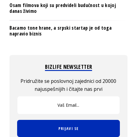
Osam filmova koji su predvideli budućnost u kojoj
danas živimo
Bacamo tone hrane, a srpski startap je od toga
napravio biznis
BIZLIFE NEWSLETTER
Pridružite se poslovnoj zajednici od 20000
najuspešnijih i čitajte nas prvi
PRIJAVI SE