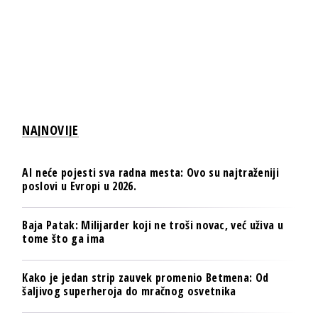
NAJNOVIJE
AI neće pojesti sva radna mesta: Ovo su najtraženiji
poslovi u Evropi u 2026.
Baja Patak: Milijarder koji ne troši novac, već uživa u
tome što ga ima
Kako je jedan strip zauvek promenio Betmena: Od
šaljivog superheroja do mračnog osvetnika