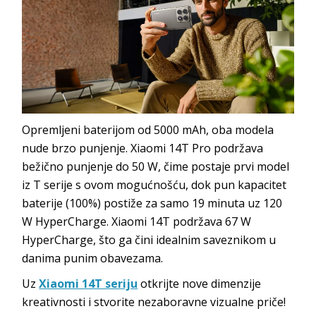
Opremljeni baterijom od 5000 mAh, oba modela
nude brzo punjenje. Xiaomi 14T Pro podržava
bežično punjenje do 50 W, čime postaje prvi model
iz T serije s ovom mogućnošću, dok pun kapacitet
baterije (100%) postiže za samo 19 minuta uz 120
W HyperCharge. Xiaomi 14T podržava 67 W
HyperCharge, što ga čini idealnim saveznikom u
danima punim obavezama.
Uz
Xiaomi 14T seriju
otkrijte nove dimenzije
kreativnosti i stvorite nezaboravne vizualne priče!