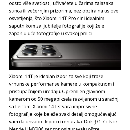
odsto više svetlosti, uživaćete u čarima zalazaka
sunca ili večernjim prizorima, bez obzira na uslove
osvetljenja, što Xiaomi 14T Pro čini idealnim
saputnikom za ljubitelje fotografije koji žele
zapanjujuće fotografije u svakoj prilici.
Xiaomi 14T je idealan izbor za sve koji traže
vrhunske performanse kamere u kompaktnom i
pristupačnijem uređaju. Opremljen glavnom
kamerom od 50 megapiksela razvijenom u saradnji
sa Leicom, Xiaomi 14T stvara impresivne
fotografije koje beleže svaki detalj omogućavajući
vam da uhvatite lepotu trenutaka. Dok ƒ/1.7 otvor
blende i IMX906 senzor osiguravaju oštre,