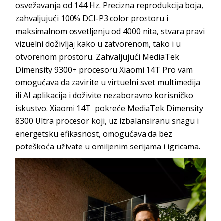
osvežavanja od 144 Hz. Precizna reprodukcija boja,
zahvaljujući 100% DCI-P3 color prostoru i
maksimalnom osvetljenju od 4000 nita, stvara pravi
vizuelni doživljaj kako u zatvorenom, tako i u
otvorenom prostoru. Zahvaljujući MediaTek
Dimensity 9300+ procesoru Xiaomi 14T Pro vam
omogućava da zavirite u virtuelni svet multimedija
ili AI aplikacija i doživite nezaboravno korisničko
iskustvo. Xiaomi 14T pokreće MediaTek Dimensity
8300 Ultra procesor koji, uz izbalansiranu snagu i
energetsku efikasnost, omogućava da bez
poteškoća uživate u omiljenim serijama i igricama.