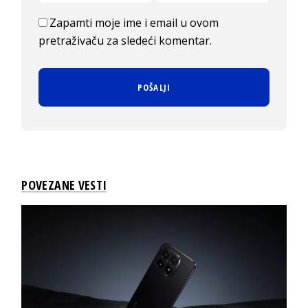
Zapamti moje ime i email u ovom
pretraživaču za sledeći komentar.
POVEZANE VESTI