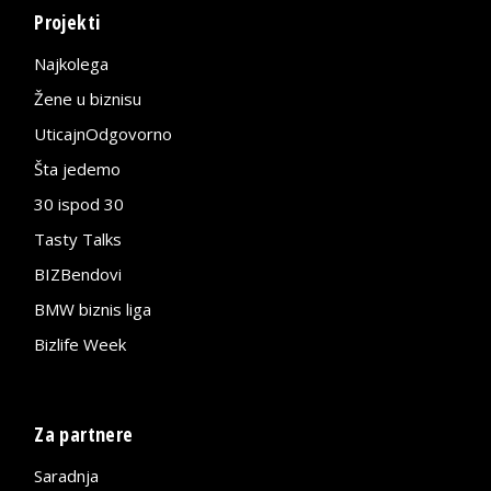
Projekti
Najkolega
Žene u biznisu
UticajnOdgovorno
Šta jedemo
30 ispod 30
Tasty Talks
BIZBendovi
BMW biznis liga
Bizlife Week
Za partnere
Saradnja