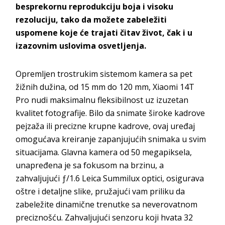
besprekornu reprodukciju boja i visoku
rezoluciju, tako da možete zabeležiti
uspomene koje će trajati čitav život, čak i u
izazovnim uslovima osvetljenja.
Opremljen trostrukim sistemom kamera sa pet
žižnih dužina, od 15 mm do 120 mm, Xiaomi 14T
Pro nudi maksimalnu fleksibilnost uz izuzetan
kvalitet fotografije. Bilo da snimate široke kadrove
pejzaža ili precizne krupne kadrove, ovaj uređaj
omogućava kreiranje zapanjujućih snimaka u svim
situacijama. Glavna kamera od 50 megapiksela,
unapređena je sa fokusom na brzinu, a
zahvaljujući ƒ/1.6 Leica Summilux optici, osigurava
oštre i detaljne slike, pružajući vam priliku da
zabeležite dinamične trenutke sa neverovatnom
preciznošću. Zahvaljujući senzoru koji hvata 32