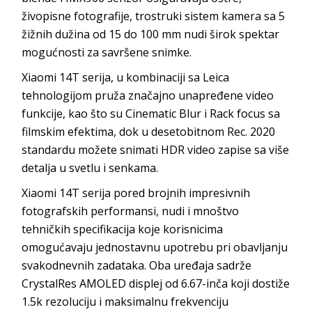
živopisne fotografije, trostruki sistem kamera sa 5
žižnih dužina od 15 do 100 mm nudi širok spektar
mogućnosti za savršene snimke.
Xiaomi 14T serija, u kombinaciji sa Leica
tehnologijom pruža značajno unapređene video
funkcije, kao što su Cinematic Blur i Rack focus sa
filmskim efektima, dok u desetobitnom Rec. 2020
standardu možete snimati HDR video zapise sa više
detalja u svetlu i senkama.
Xiaomi 14T serija pored brojnih impresivnih
fotografskih performansi, nudi i mnoštvo
tehničkih specifikacija koje korisnicima
omogućavaju jednostavnu upotrebu pri obavljanju
svakodnevnih zadataka. Oba uređaja sadrže
CrystalRes AMOLED displej od 6.67-inča koji dostiže
1.5k rezoluciju i maksimalnu frekvenciju