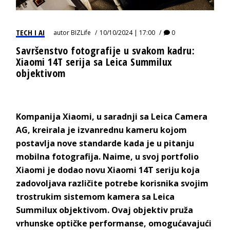
TECH I AI
autor
BIZLife
10/10/2024 | 17:00
0
Savršenstvo fotografije u svakom kadru:
Xiaomi 14T serija sa Leica Summilux
objektivom
Kompanija Xiaomi, u saradnji sa Leica Camera
AG, kreirala je izvanrednu kameru kojom
postavlja nove standarde kada je u pitanju
mobilna fotografija. Naime, u svoj portfolio
Xiaomi je dodao novu Xiaomi 14T seriju koja
zadovoljava različite potrebe korisnika svojim
trostrukim sistemom kamera sa Leica
Summilux objektivom. Ovaj objektiv pruža
vrhunske optičke performanse, omogućavajući