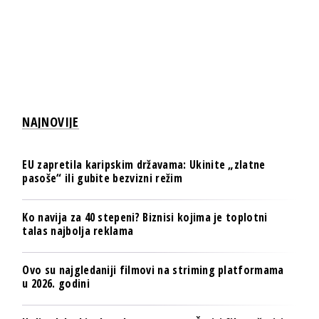
NAJNOVIJE
EU zapretila karipskim državama: Ukinite „zlatne
pasoše“ ili gubite bezvizni režim
Ko navija za 40 stepeni? Biznisi kojima je toplotni
talas najbolja reklama
Ovo su najgledaniji filmovi na striming platformama
u 2026. godini