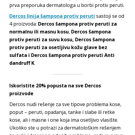
prva preporuka dermatologa u borbi protiv peruti.
Dercos linija šampona protiv peruti
sastoji se od
4 proizvoda:
Dercos šampona protiv peruti za
normalnu ili masnu kosu
,
Dercos šampona
protiv peruti za suvu kosu, Dercos šampona
protiv peruti za osetljivu kožu glave bez
sulfata i Dercos šampona protiv peruti Anti
dandruff K
.
Iskoristite 20% popusta na sve Dercos
proizvode
Dercos nudi rešenje za sve tipove problema kose,
poput – peruti, opadanja, tanke i slabe ili retke
kose, ali i masne i one koja ima osetljivo vlasište.
Ukoliko ste u potrazi za dermatološkim rešenjem