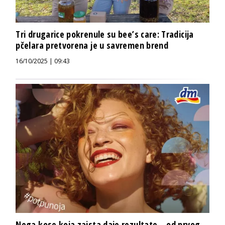
Tri drugarice pokrenule su bee’s care: Tradicija
pčelara pretvorena je u savremen brend
16/10/2025 | 09:43
Nega kose koja zaista daje rezultate – od prvog