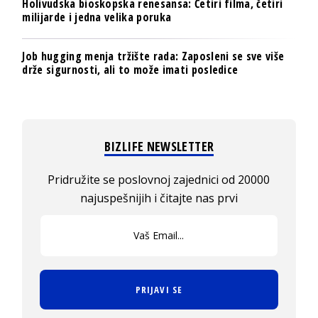
Holivudska bioskopska renesansa: Četiri filma, četiri
milijarde i jedna velika poruka
Job hugging menja tržište rada: Zaposleni se sve više
drže sigurnosti, ali to može imati posledice
BIZLIFE NEWSLETTER
Pridružite se poslovnoj zajednici od 20000
najuspešnijih i čitajte nas prvi
PRIJAVI SE