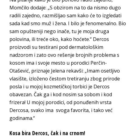
Momčilo dodaje: „S obzirom na to da nismo dugo
radili zajedno, razmišljao sam kako će to izgledati
sada kad smo muž i žena. I bilo je fenomenalno. Bio
sam opušteniji nego inače, tu je moja druga
polovina, ili treće oko, kako hoćete.“ Dercos
proizvodi su testirani pod dermatološkim
nadzorom i zato ovo rešenje brojnih problema s
kosom ima i svoje mesto u porodici Perčin-
Otašević, priznaje Jelena rekavši: „Imam osetljivo
vlasište, izloženo čestom tretiranju zbog prirode
posla i u mojoj kozmetičkoj torbici je Dercos
obavezan. Čak ga i kod nosim sa sobom i kod
frizera! U mojoj porodici, od ponuđenih vrsta
Dercosa, svako ima svoga favorita, i tako već
godinama.“
Kosa bira Dercos, čak i na crnom!