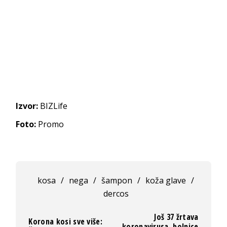
Izvor:
BIZLife
Foto:
Promo
kosa
/
nega
/
šampon
/
koža glave
/
dercos
Još 37 žrtava
Korona kosi sve više:
koronavirusa, bolnice