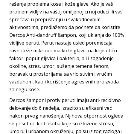
rešenje problema kose i kože glave. Ako je vaš
problem vidljiv na vašoj omiljenoj crnoj odeći ili vas
sprečava u prepuštanju u svakodnevnim
aktivnostima, predlažemo da počnete da koristite
Dercos Anti-dandruff šampon, koji uklanja do 100%
vidljive peruti. Perut nastaje usled poremećaja
ravnoteže mikrobioma kože glave, na koje utiču
faktori poput gljivica i bakterija, ali i zagađenje
okoline, stres, umor, sušenje temena fenom,
boravak u prostorijama sa vrlo suvim i vrućim
vazduhom, kao i korišćenje agresivnih proizvoda
za negu kose.
Dercos šamponi protiv peruti imaju anti-recidivno
delovanje do 6 nedelja, izrazito su efikasni već
nakon prvog nanošenja. Njihova otpornost ogleda
se posebno kod osoba koje su izložene stresu,
umoru i urbanom okruženju, pa su iz tog razloga i