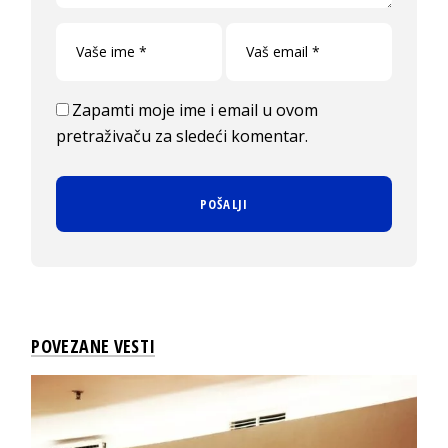
Zapamti moje ime i email u ovom
pretraživaču za sledeći komentar.
POVEZANE VESTI