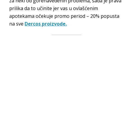
za neki od gorenavedenih problema, sada je prava
prilika da to učinite jer vas u ovlašćenim
apotekama očekuje promo period – 20% popusta
na sve
Dercos proizvode.