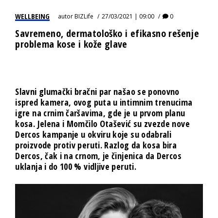
WELLBEING
autor
BIZLife
27/03/2021 | 09:00
0
Savremeno, dermatološko i efikasno rešenje
problema kose i kože glave
Slavni glumački bračni par našao se ponovno
ispred kamera, ovog puta u intimnim trenucima
igre na crnim čaršavima, gde je u prvom planu
kosa. Jelena i Momčilo Otašević su zvezde nove
Dercos kampanje u okviru koje su odabrali
proizvode protiv peruti. Razlog da kosa bira
Dercos, čak i na crnom, je činjenica da Dercos
uklanja i do 100 % vidljive peruti.