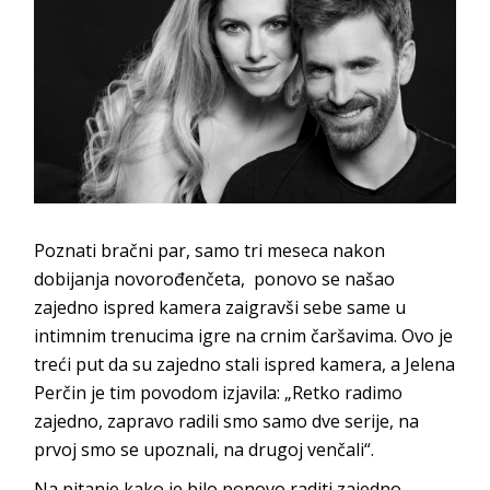
Poznati bračni par, samo tri meseca nakon
dobijanja novorođenčeta, ponovo se našao
zajedno ispred kamera zaigravši sebe same u
intimnim trenucima igre na crnim čaršavima. Ovo je
treći put da su zajedno stali ispred kamera, a Jelena
Perčin je tim povodom izjavila: „Retko radimo
zajedno, zapravo radili smo samo dve serije, na
prvoj smo se upoznali, na drugoj venčali“.
Na pitanje kako je bilo ponovo raditi zajedno,