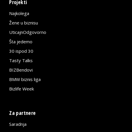
Projekti
Najkolega
Žene u biznisu
UticajnOdgovorno
Šta jedemo
30 ispod 30
Tasty Talks
BIZBendovi
BMW biznis liga
Bizlife Week
Za partnere
Saradnja