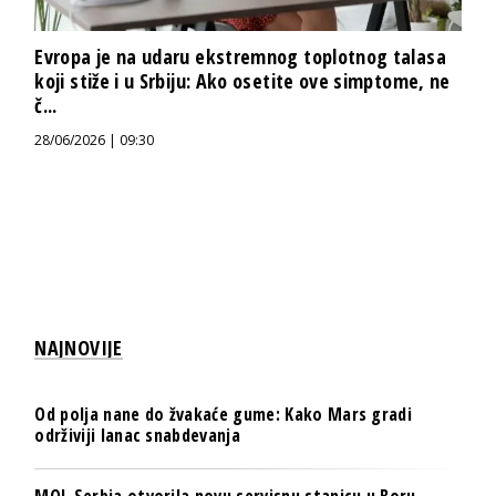
Evropa je na udaru ekstremnog toplotnog talasa
koji stiže i u Srbiju: Ako osetite ove simptome, ne
č...
28/06/2026 | 09:30
NAJNOVIJE
Od polja nane do žvakaće gume: Kako Mars gradi
održiviji lanac snabdevanja
MOL Serbia otvorila novu servisnu stanicu u Boru