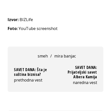
Izvor:
BIZLife
Foto:
YouTube screenshot
smeh
/
mira banjac
SAVET DANA:
SAVET DANA: Šta je
Prijateljski savet
suština biznisa?
Albera Kamija
prethodna vest
naredna vest