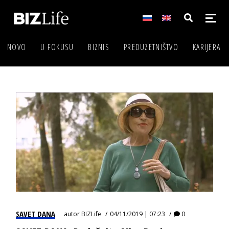
NOVO
U FOKUSU
BIZNIS
PREDUZETNIŠTVO
KARIJERA
SAVET DANA
autor
BIZLife
04/11/2019 | 07:23
0