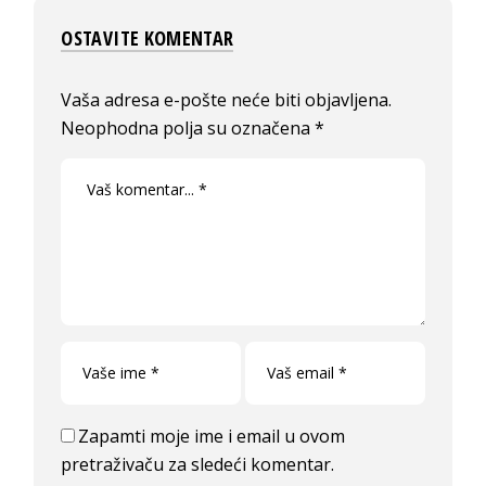
OSTAVITE KOMENTAR
Vaša adresa e-pošte neće biti objavljena.
Neophodna polja su označena
*
Zapamti moje ime i email u ovom
pretraživaču za sledeći komentar.