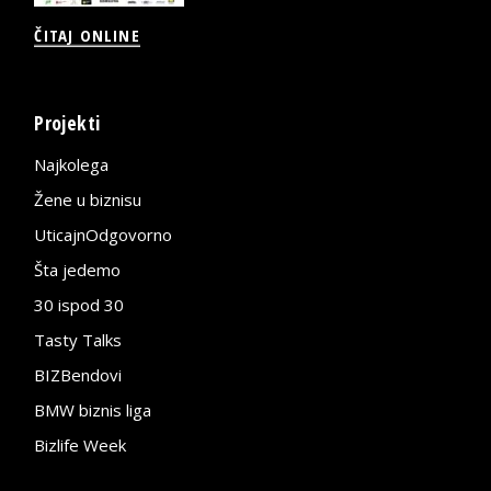
ČITAJ ONLINE
Projekti
Najkolega
Žene u biznisu
UticajnOdgovorno
Šta jedemo
30 ispod 30
Tasty Talks
BIZBendovi
BMW biznis liga
Bizlife Week