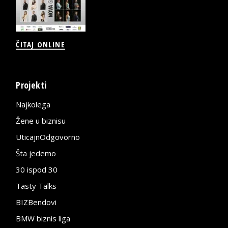
ČITAJ ONLINE
Projekti
Najkolega
Žene u biznisu
UticajnOdgovorno
Šta jedemo
30 ispod 30
Tasty Talks
BIZBendovi
BMW biznis liga