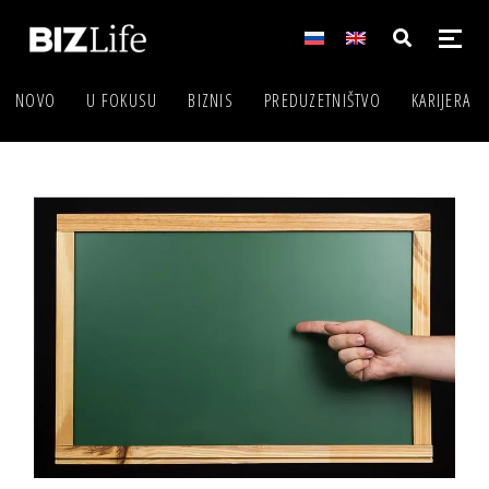
NOVO
U FOKUSU
BIZNIS
PREDUZETNIŠTVO
KARIJERA