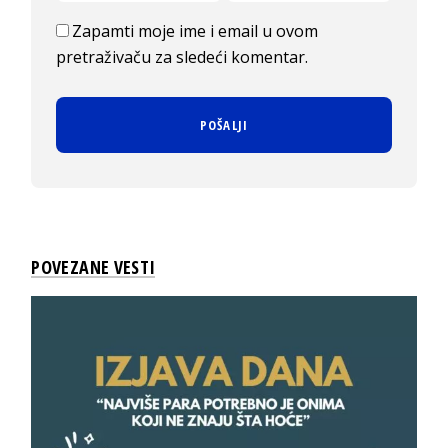
Zapamti moje ime i email u ovom
pretraživaču za sledeći komentar.
POVEZANE VESTI