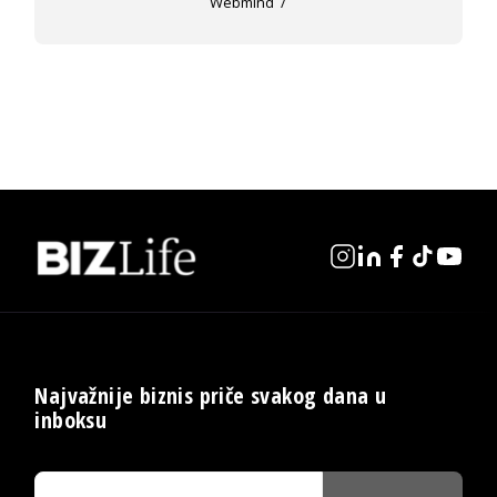
Webmind
Najvažnije biznis priče svakog dana u
inboksu