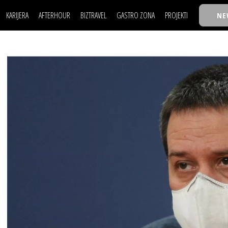
KARIJERA
AFTERHOUR
BIZTRAVEL
GASTRO ZONA
PROJEKTI
NE
POSAO
FILM I SCENA
NAJKOLEGA
LJUDI (HR)
KNJIGE
TASTY TALKS
POSAO
FILM I SCENA
NAJKOLEGA
JE
MOJ UGAO
AUTO SVET
30 ISPOD 30
LJUDI (HR)
KNJIGE
TASTY TALKS
USAVRŠAVANJE
STIL
BACK TO OFFIC
JE
MOJ UGAO
AUTO SVET
30 ISPOD 30
KNOW-HOW
WELLBEING
BIZBENDOVI
USAVRŠAVANJE
STIL
BACK TO OFFIC
BIZKOLEGIJUM
KNOW-HOW
WELLBEING
BIZBENDOVI
BMW BIZNIS LIG
BIZKOLEGIJUM
BIZLIFE WEEK
BMW BIZNIS LIG
IZJAVA GODINE
BIZLIFE WEEK
IZJAVA GODINE