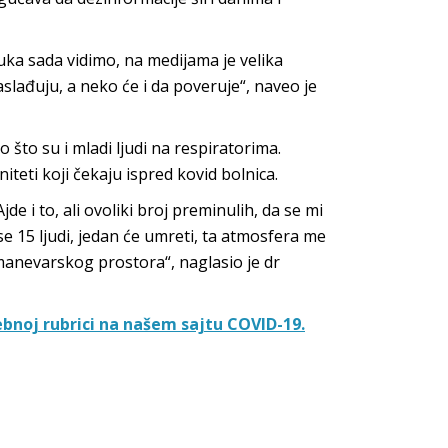
uka sada vidimo, na medijama je velika
lađuju, a neko će i da poveruje“, naveo je
o što su i mladi ljudi na respiratorima.
teti koji čekaju ispred kovid bolnica.
e i to, ali ovoliki broj preminulih, da se mi
 15 ljudi, jedan će umreti, ta atmosfera me
 manevarskog prostora“, naglasio je dr
bnoj rubrici na našem sajtu COVID-19.