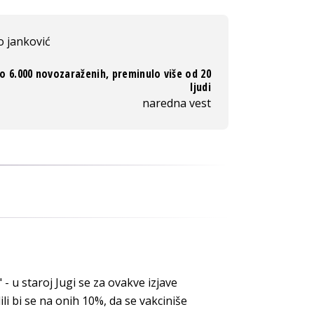
o janković
o 6.000 novozaraženih, preminulo više od 20
ljudi
naredna vest
 - u staroj Jugi se za ovakve izjave
ili bi se na onih 10%, da se vakciniše