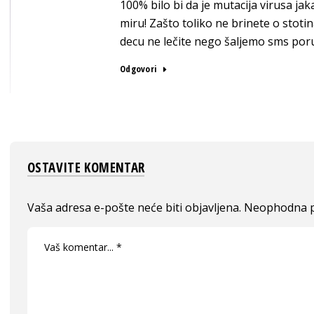
100% bilo bi da je mutacija virusa jak
miru! Zašto toliko ne brinete o stot
decu ne lečite nego šaljemo sms por
Odgovori
OSTAVITE KOMENTAR
Vaša adresa e-pošte neće biti objavljena.
Neophodna p