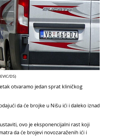
EVIC/DS)
petak otvaramo jedan sprat kliničkog
dajući da će brojke u Nišu ići i daleko iznad
taviti, ovo je eksponencijalni rast koji
matra da će brojevi novozaraženih ići i