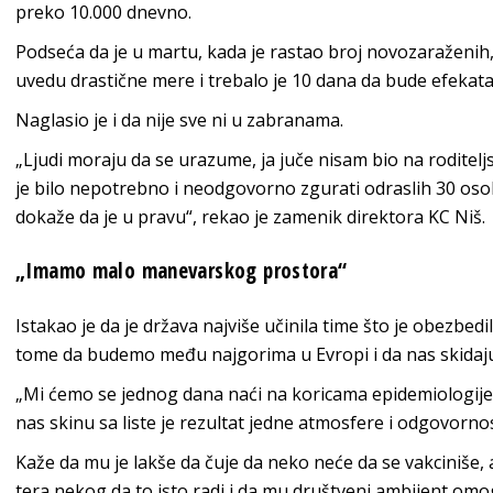
preko 10.000 dnevno.
Podseća da je u martu, kada je rastao broj novozaraženih, b
uvedu drastične mere i trebalo je 10 dana da bude efekata.
Naglasio je i da nije sve ni u zabranama.
„Ljudi moraju da se urazume, ja juče nisam bio na rodite
je bilo nepotrebno i neodgovorno zgurati odraslih 30 oso
dokaže da je u pravu“, rekao je zamenik direktora KC Niš.
„Imamo malo manevarskog prostora“
Istakao je da je država najviše učinila time što je obezbed
tome da budemo među najgorima u Evropi i da nas skidaju 
„Mi ćemo se jednog dana naći na koricama epidemiologije i 
nas skinu sa liste je rezultat jedne atmosfere i odgovornos
Kaže da mu je lakše da čuje da neko neće da se vakciniše, a
tera nekog da to isto radi i da mu društveni ambijent omo