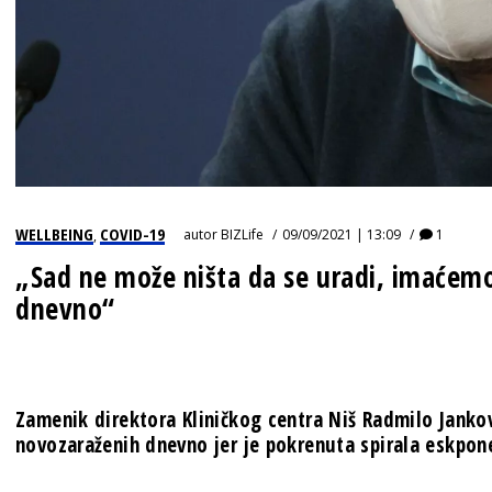
WELLBEING
COVID-19
autor
BIZLife
09/09/2021 | 13:09
1
,
„Sad ne može ništa da se uradi, imaćemo
dnevno“
Zamenik direktora Kliničkog centra Niš Radmilo Jankov
novozaraženih dnevno jer je pokrenuta spirala eskpone