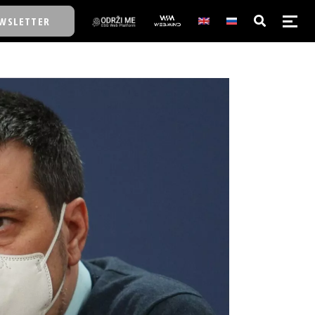
WSLETTER
E/SCHOOL
E/SCHOOL
A
A