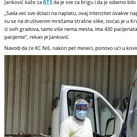
Janković kaže za
RTS
da je sve za brigu i da je odavno bilo
„Sada već sve dolazi na naplatu, ovaj intenzitet ovakve nap
su se na društvenim mrežama strašne slike, noćas je u Kruš
iz svih gradova, tamo više nema mesta, ima 430 pacijenata
pacijente“, rekao je Janković.
Navodi da će KC Niš, nakon pet meseci, ponovo ući u kovid