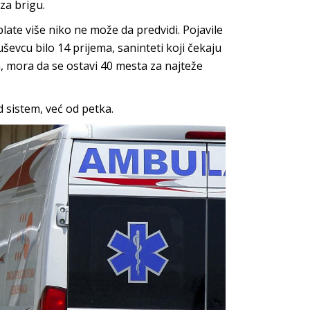
 za brigu.
late više niko ne može da predvidi. Pojavile
evcu bilo 14 prijema, saninteti koji čekaju
, mora da se ostavi 40 mesta za najteže
 sistem, već od petka.