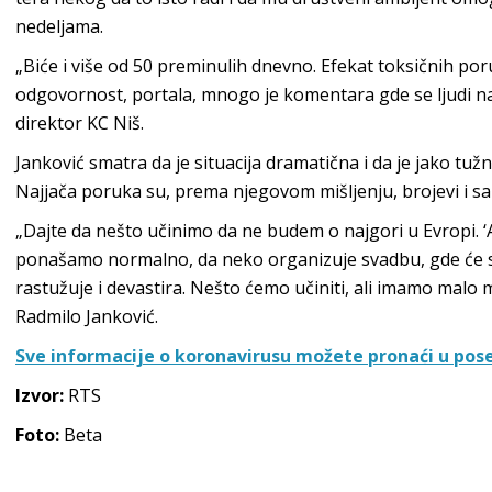
nedeljama.
„Biće i više od 50 preminulih dnevno. Efekat toksičnih por
odgovornost, portala, mnogo je komentara gde se ljudi nas
direktor KC Niš.
Janković smatra da je situacija dramatična i da je jako tužn
Najjača poruka su, prema njegovom mišljenju, brojevi i sani
„Dajte da nešto učinimo da ne budem o najgori u Evropi. ‘Ajd
ponašamo normalno, da neko organizuje svadbu, gde će se
rastužuje i devastira. Nešto ćemo učiniti, ali imamo malo
Radmilo Janković.
Sve informacije o koronavirusu možete pronaći u pose
Izvor:
RTS
Foto:
Beta