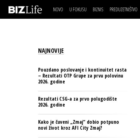
NOVO
U FOKUSU
BIZNIS
PREDUZETNIŠTVO
IZJAVA DANA
BIZNIS SCENA
VIDEO
REAL ESTATE
IZJAVA DANA
BIZNIS SCENA
BREND I KOMUNIKACI
VIDEO
REAL ESTATE
ESG & ENERGY
NAJNOVIJE
BREND I KOMUNIKACI
BANKE
ESG & ENERGY
OSIGURANJE
Pouzdano poslovanje i kontinuitet rasta
BANKE
– Rezultati OTP Grupe za prvu polovinu
TECH I AI
2026. godine
OSIGURANJE
BIZNIS & SPORT
TECH I AI
Rezultati CSG-a za prvo polugodište
PULS REGIONA
2026. godine
BIZNIS & SPORT
NOVO NA RAFU
PULS REGIONA
Kako je čuveni „Zmaj“ dobio potpuno
novi život kroz AFI City Zmaj?
NOVO NA RAFU