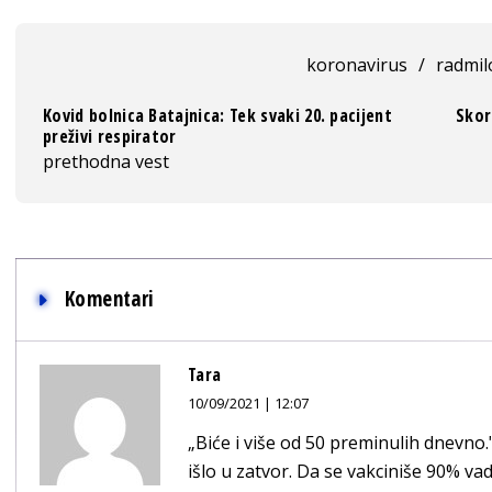
koronavirus
/
radmil
Kovid bolnica Batajnica: Tek svaki 20. pacijent
Skor
preživi respirator
prethodna vest
Komentari
Tara
10/09/2021 | 12:07
„Biće i više od 50 preminulih dnevno."
išlo u zatvor. Da se vakciniše 90% vad