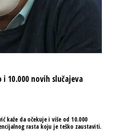
 i 10.000 novih slučajeva
ić kaže da očekuje i više od 10.000
ncijalnog rasta koju je teško zaustaviti.