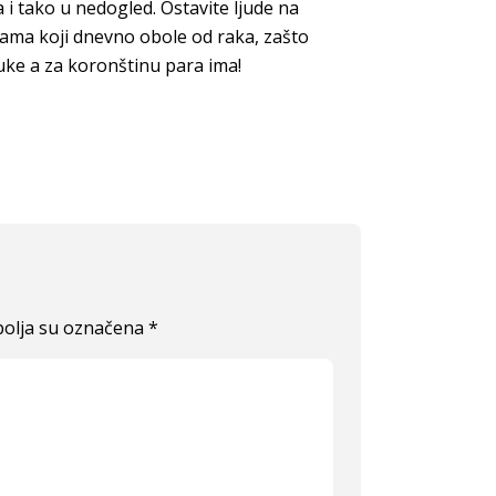
a i tako u nedogled. Ostavite ljude na
inama koji dnevno obole od raka, zašto
uke a za koronštinu para ima!
olja su označena
*