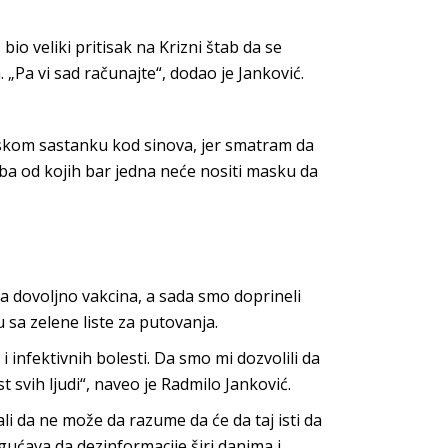
io veliki pritisak na Krizni štab da se
 „Pa vi sad računajte“, dodao je Janković.
ljskom sastanku kod sinova, jer smatram da
ba od kojih bar jedna neće nositi masku da
ila dovoljno vakcina, a sada smo doprineli
sa zelene liste za putovanja.
infektivnih bolesti. Da smo mi dozvolili da
t svih ljudi“, naveo je Radmilo Janković.
li da ne može da razume da će da taj isti da
gućava da dezinformacije širi danima i