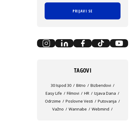
PRIJAVI SE
TAGOVI
30 Ispod 30
Bitno
Bizbendovi
Easy Life
Filmovi
HR
Izjava Dana
Odrzime
Poslovne Vesti
Putovanja
Važno
Wannabe
Webmind