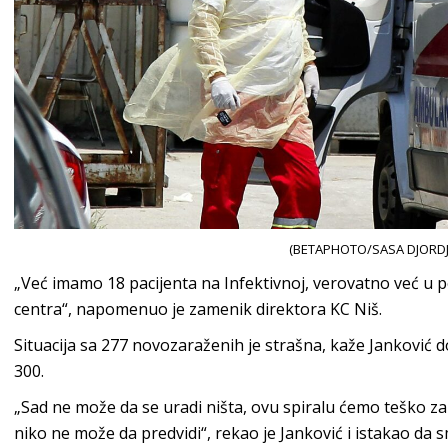
(BETAPHOTO/SASA DJORDJ
„Već imamo 18 pacijenta na Infektivnoj, verovatno već u 
centra“, napomenuo je zamenik direktora KC Niš.
Situacija sa 277 novozaraženih je strašna, kaže Janković do
300.
„Sad ne može da se uradi ništa, ovu spiralu ćemo teško zaus
niko ne može da predvidi“, rekao je Janković i istakao da s