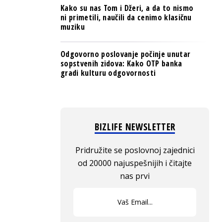
Kako su nas Tom i Džeri, a da to nismo
ni primetili, naučili da cenimo klasičnu
muziku
Odgovorno poslovanje počinje unutar
sopstvenih zidova: Kako OTP banka
gradi kulturu odgovornosti
BIZLIFE NEWSLETTER
Pridružite se poslovnoj zajednici
od 20000 najuspešnijih i čitajte
nas prvi