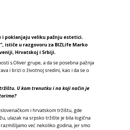
 i poklanjaju veliku pažnju estetici.
u”, ističe u razgovoru za BIZLife Marko
veniji, Hrvatskoj i Srbiji.
nosti
s.Oliver grupe
, a da se posebna pažnja
a i brizi o životnoj sredini, kao i da se o
ištu. U kom trenutku i na koji način je
storima?
 slovenačkom i hrvatskom tržištu, gde
 ulazak na srpsko tržište je bila logična
azmišljamo već nekoliko godina, jer smo