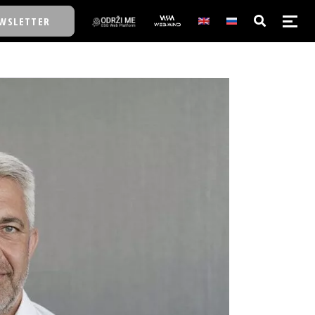
WSLETTER
E/SCHOOL
E/SCHOOL
A
A