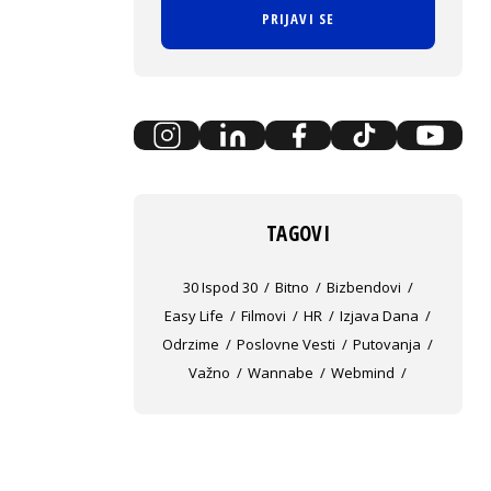
PRIJAVI SE
TAGOVI
30 Ispod 30
Bitno
Bizbendovi
Easy Life
Filmovi
HR
Izjava Dana
Odrzime
Poslovne Vesti
Putovanja
Važno
Wannabe
Webmind