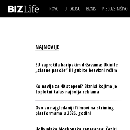
NOVO
U FOKUSU
BIZNIS
PREDUZETNIŠTVO
IZJAVA DANA
BIZNIS SCENA
VIDEO
REAL ESTATE
IZJAVA DANA
BIZNIS SCENA
BREND I KOMUNIKACI
VIDEO
REAL ESTATE
ESG & ENERGY
NAJNOVIJE
BREND I KOMUNIKACI
BANKE
ESG & ENERGY
OSIGURANJE
EU zapretila karipskim državama: Ukinite
BANKE
„zlatne pasoše“ ili gubite bezvizni režim
TECH I AI
OSIGURANJE
BIZNIS & SPORT
Ko navija za 40 stepeni? Biznisi kojima je
TECH I AI
toplotni talas najbolja reklama
PULS REGIONA
BIZNIS & SPORT
NOVO NA RAFU
Ovo su najgledaniji filmovi na striming
PULS REGIONA
platformama u 2026. godini
NOVO NA RAFU
Holivudska bioskopska renesansa: Četiri