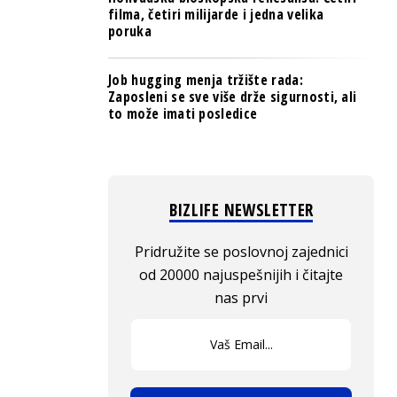
filma, četiri milijarde i jedna velika
poruka
Job hugging menja tržište rada:
Zaposleni se sve više drže sigurnosti, ali
to može imati posledice
BIZLIFE NEWSLETTER
Pridružite se poslovnoj zajednici
od 20000 najuspešnijih i čitajte
nas prvi