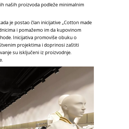
vih naših proizvoda podleže minimalnim
ada je postao član inicijative „Cotton made
rednicima i pomažemo im da kupovinom
hode. Inicijativa promoviše obuku o
venim projektima i doprinosi zaštiti
anje su isključeni iz proizvodnje.
e.