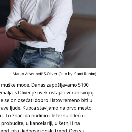
Marko Arsenovič S.Oliver (Foto by: Sami Rahim)
tik muške mode. Danas zapošljavamo 5100
emalja.
s.Oliver
je uvek ostajao veran svojoj
a će se on osećati dobro i istovremeno biti u
rave ljude. Kupca stavljamo na prvo mesto.
. To znači da nudimo i ležernu odeću i
obudite, u kancelariji, u šetnji i na
rend, nisu jednosezonski trend. Ovo su