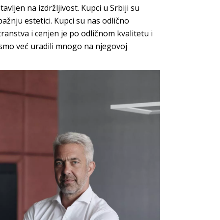
vljen na izdržljivost. Kupci u Srbiji su
ažnju estetici. Kupci su nas odlično
transtva i cenjen je po odličnom kvalitetu i
i smo već uradili mnogo na njegovoj