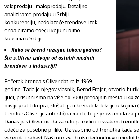
veleprodaju i maloprodaju. Detaljno
analiziramo prodaju u Srbiji,
konkurenciju, nadolazeće trendove i tek
onda biramo odeću koju nudimo
kupcima
u Srbiji.
Kako se brend razvijao tokom godina?
Šta
s.Oliver
izdvaja od ostalih modnih
brendova u industriji?
Početak brenda
s.Oliver
datira iz 1969.
godine. Tada je njegov vlasnik, Bernd Frajer, otvorio bu
ljudi, prisutni smo na više od 7000 prodajnih mesta u 40 z
misiji: pratiti kupca, slušati ga i kreirati kolekcije u kojim
trendu.
s.Oliver
je autentična moda, to je prava moda za p
Danas je
s.Oliver
moda za celu porodicu u svakom trenutku
odeću za posebne prilike. Uz vas smo od trenutka kada se pr
večernjoj zabavi. Naši proizvodi nisu jednodnevni modni t