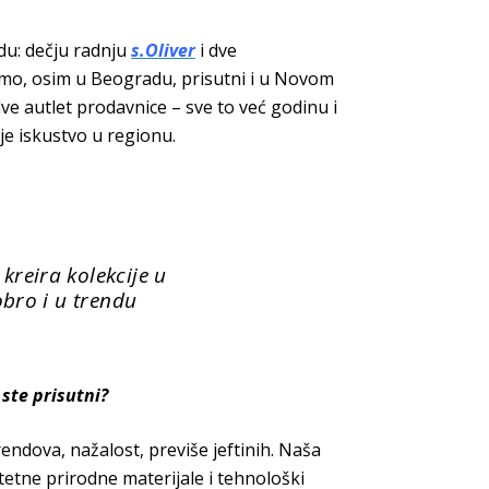
du: dečju radnju
s.Oliver
i dve
smo, osim u Beogradu, prisutni i u Novom
dve autlet prodavnice – sve to već godinu i
je iskustvo
u regionu.
 kreira kolekcije u
obro i u trendu
 ste prisutni?
rendova, nažalost, previše jeftinih. Naša
tetne prirodne materijale i tehnološki