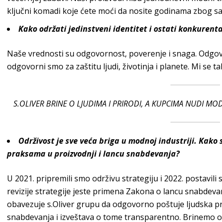
ključni komadi koje ćete moći da nosite godinama zbog sa
Kako održati jedinstveni identitet i ostati konkuren
Naše vrednosti su odgovornost, poverenje i snaga. Odgovo
odgovorni smo za zaštitu ljudi, životinja i planete. Mi se 
S.OLIVER BRINE O LJUDIMA I PRIRODI, A KUPCIMA NUDI 
Održivost je sve veća briga u modnoj industriji. Kako
praksama u proizvodnji i lancu snabdevanja?
U 2021. pripremili smo održivu strategiju i 2022. postavili 
revizije strategije jeste primena Zakona o lancu snabdevan
obavezuje
s.Oliver grupu
da odgovorno poštuje ljudska pra
snabdevanja i izveštava o tome transparentno. Brinemo o 