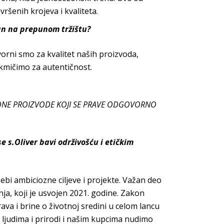
vršenih krojeva i
kvaliteta.
tan na prepunom tržištu?
rni smo za kvalitet naših proizvoda,
takmičimo za aut
entičnost.
MODNE PROIZVODE KOJI SE PRAVE ODGOVORNO
 se
s.Oliver
bavi održivošću i etičkim
sebi ambiciozne ciljeve i projekte. Važan deo
ja, koji je usvojen 2021. godine. Zakon
va i brine o životnoj sredini u celom lancu
ljudima i prirodi i našim kupcima nudimo