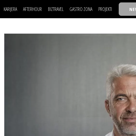
KARIJERA
AFTERHOUR
BIZTRAVEL
GASTRO ZONA
PROJEKTI
NE
POSAO
FILM I SCENA
NAJKOLEGA
LJUDI (HR)
KNJIGE
TASTY TALKS
POSAO
FILM I SCENA
NAJKOLEGA
JE
MOJ UGAO
AUTO SVET
30 ISPOD 30
LJUDI (HR)
KNJIGE
TASTY TALKS
USAVRŠAVANJE
STIL
BACK TO OFFIC
JE
MOJ UGAO
AUTO SVET
30 ISPOD 30
KNOW-HOW
WELLBEING
BIZBENDOVI
USAVRŠAVANJE
STIL
BACK TO OFFIC
BIZKOLEGIJUM
KNOW-HOW
WELLBEING
BIZBENDOVI
BMW BIZNIS LIG
BIZKOLEGIJUM
BIZLIFE WEEK
BMW BIZNIS LIG
IZJAVA GODINE
BIZLIFE WEEK
IZJAVA GODINE