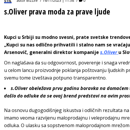
STIL
autor
BIZLife
16/11/2023 | 11:58
0
s.Oliver prava moda za prave ljude
Kupci u Srbiji su modno svesni, prate svetske trendove
„Kupci su nas odlično prihvatili i stalno nam se vraćaj
Arsenovič, generalni direktor kompanije
s.Oliver
u Slo
On naglašava da su odgovornost, poverenje i snaga vred
u celom lancu proizvodnje poklanja poštovanju ljudskih prav
svemu tome izveštava potpuno tran
sparentno.
s
.Oliver
obeležava prvu godinu boravka na domaćem trž
došlo do odluke da se ovaj brend predstavi na ovim pro
Na osnovu dugogodišnjeg iskustva i odličnih rezultata na
imamo veoma razvijenu maloprodajnu i veleprodajnu mrežu,
odluka. O ulasku sa sopstvenom maloprodajnom mrežom r