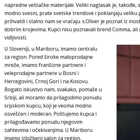
napredne veštačke materijale. Veliki naglasak je, takođe, sta
modno svesni, prate svetske trendove i poklanjaju veliku p
prihvatili i stalno nam se vraćaju.
s.Oliver
je poznat iz inos
dobrim krojevima. Kupci nisu poznavali brend
Comma
, al
vi
dljivosti.
U Sloveniji, u Mariboru, imamo centralu
za region. Pored široke maloprodajne
mreže, imamo franšizne partnere i
veleprodajne partnere u Bosni i
Hercegovini, Crnoj Gori i na Kosovu.
Bogato iskustvo nam, svakako, pomaže u
Srbiji, ali moramo da prilagodimo ponudu
srpskom kupcu, koji je veoma modno
osvešćen i moderan. Poštujemo kupca i
prilagođavamo ponudu njegovim
zahtevima i očekivanjima. U Mariboru
imamo izložbeni salon za region,