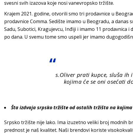
svesni svih izazova koje nosi vanevropsk
o tržište.
Krajem 2021. godine, otvorili smo tri prodavnice u Beogra
prodavnice
Comma
. Sedište imamo u Beogradu, a danas 
Sadu, Subotici, Kragujevcu, Inđiji i imamo 11 prodavnica i 
po dana. U svemu tome smo uspeli jer imamo dugogodišn
s.Oliver prati kupce, sluša ih i
kojima će se oni osećati d
Šta izdvaja srpsko tržište od ostalih tržišta na kojima
Srpsko tržište nije lako. Ima izuzetno veliki broj modnih b
prednost je naš kvalitet. Naši brendovi koriste visokokvali