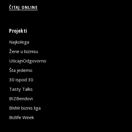
ČITAJ ONLINE
Projekti
Najkolega
Žene u biznisu
UticajnOdgovorno
Šta jedemo
30 ispod 30
Tasty Talks
BIZBendovi
BMW biznis liga
Bizlife Week