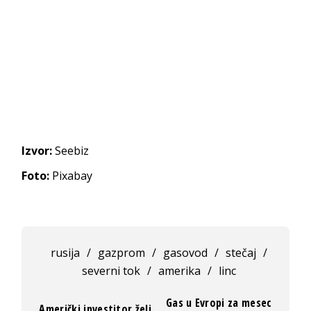
Izvor:
Seebiz
Foto:
Pixabay
rusija
/
gazprom
/
gasovod
/
stečaj
/
severni tok
/
amerika
/
linc
Gas u Evropi za mesec
Američki investitor želi