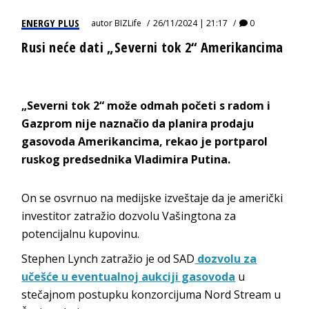
ENERGY PLUS
autor
BIZLife
26/11/2024 | 21:17
0
Rusi neće dati „Severni tok 2“ Amerikancima
„Severni tok 2“ može odmah početi s radom i
Gazprom nije naznačio da planira prodaju
gasovoda Amerikancima, rekao je portparol
ruskog predsednika Vladimira Putina.
On se osvrnuo na medijske izveštaje da je američki
investitor zatražio dozvolu Vašingtona za
potencijalnu kupovinu.
Stephen Lynch zatražio je od SAD
dozvolu za
učešće u eventualnoj aukciji gasovoda
u
stečajnom postupku konzorcijuma Nord Stream u