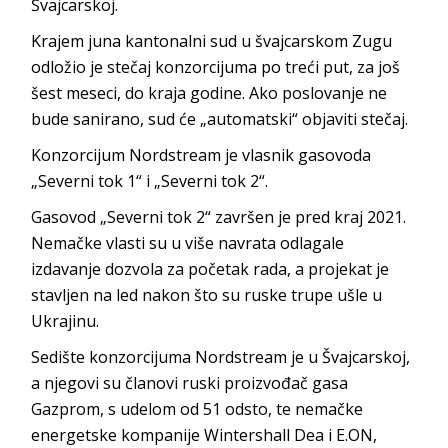
Švajcarskoj.
Krajem juna kantonalni sud u švajcarskom Zugu
odložio je stečaj konzorcijuma po treći put, za još
šest meseci, do kraja godine. Ako poslovanje ne
bude sanirano, sud će „automatski“ objaviti stečaj.
Konzorcijum Nordstream je vlasnik gasovoda
„Severni tok 1“ i „Severni tok 2“.
Gasovod „Severni tok 2“ završen je pred kraj 2021.
Nemačke vlasti su u više navrata odlagale
izdavanje dozvola za početak rada, a projekat je
stavljen na led nakon što su ruske trupe ušle u
Ukrajinu.
Sedište konzorcijuma Nordstream je u Švajcarskoj,
a njegovi su članovi ruski proizvođač gasa
Gazprom, s udelom od 51 odsto, te nemačke
energetske kompanije Wintershall Dea i E.ON,