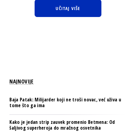
UČITAJ VIŠE
NAJNOVIJE
Baja Patak: Milijarder koji ne troši novac, već uživa u
tome što ga ima
Kako je jedan strip zauvek promenio Betmena: Od
šaljivog superheroja do mračnog osvetnika