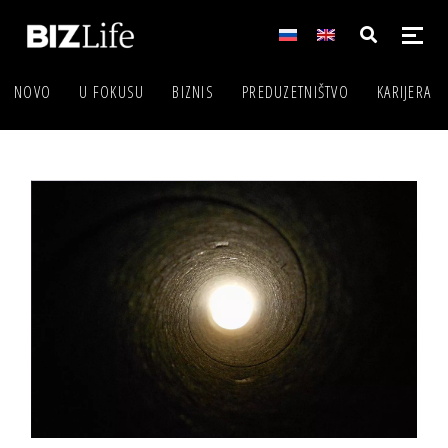
NOVO
U FOKUSU
BIZNIS
PREDUZETNIŠTVO
KARIJERA