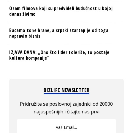
Osam filmova koji su predvideli budućnost u kojoj
danas živimo
Bacamo tone hrane, a srpski startap je od toga
napravio biznis
IZJAVA DANA: „Ono što lider toleriše, to postaje
kultura kompanije“
BIZLIFE NEWSLETTER
Pridružite se poslovnoj zajednici od 20000
najuspešnijih i čitajte nas prvi