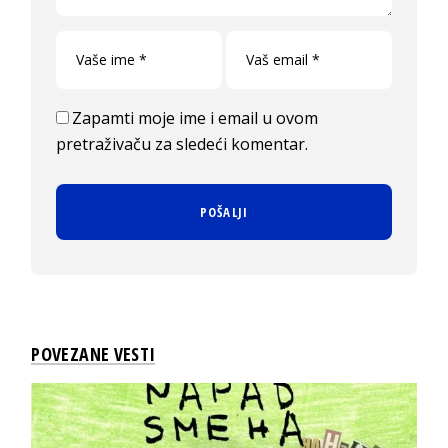
Zapamti moje ime i email u ovom
pretraživaču za sledeći komentar.
POVEZANE VESTI