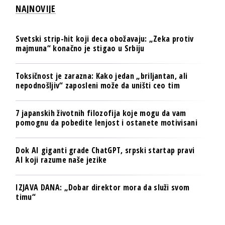
NAJNOVIJE
Svetski strip-hit koji deca obožavaju: „Zeka protiv
majmuna“ konačno je stigao u Srbiju
Toksičnost je zarazna: Kako jedan „briljantan, ali
nepodnošljiv“ zaposleni može da uništi ceo tim
7 japanskih životnih filozofija koje mogu da vam
pomognu da pobedite lenjost i ostanete motivisani
Dok AI giganti grade ChatGPT, srpski startap pravi
AI koji razume naše jezike
IZJAVA DANA: „Dobar direktor mora da služi svom
timu“