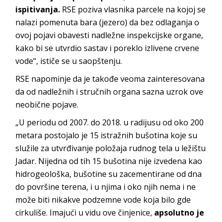
ispitivanja.
RSE poziva vlasnika parcele na kojoj se
nalazi pomenuta bara (jezero) da bez odlaganja o
ovoj pojavi obavesti nadležne inspekcijske organe,
kako bi se utvrdio sastav i poreklo izlivene crvene
vode“, ističe se u saopštenju.
RSE napominje da je takođe veoma zainteresovana
da od nadležnih i stručnih organa sazna uzrok ove
neobične pojave.
„U periodu od 2007. do 2018. u radijusu od oko 200
metara postojalo je 15 istražnih bušotina koje su
služile za utvrđivanje položaja rudnog tela u ležištu
Jadar. Nijedna od tih 15 bušotina nije izvedena kao
hidrogeološka, bušotine su zacementirane od dna
do površine terena, i u njima i oko njih nema i ne
može biti nikakve podzemne vode koja bilo gde
cirkuliše. Imajući u vidu ove činjenice,
apsolutno je