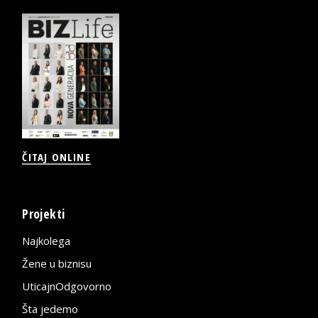
ČITAJ ONLINE
Projekti
Najkolega
Žene u biznisu
UticajnOdgovorno
Šta jedemo