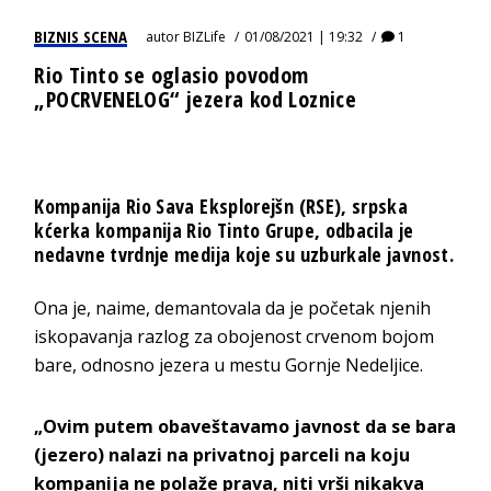
BIZNIS SCENA
autor
BIZLife
01/08/2021 | 19:32
1
Rio Tinto se oglasio povodom
„POCRVENELOG“ jezera kod Loznice
Kompanija Rio Sava Eksplorejšn (RSE), srpska
kćerka kompanija Rio Tinto Grupe, odbacila je
nedavne tvrdnje medija koje su uzburkale javnost.
Ona je, naime, demantovala da je početak njenih
iskopavanja razlog za obojenost crvenom bojom
bare, odnosno jezera u mestu Gornje Nedeljice.
„Ovim putem obaveštavamo javnost da se bara
(jezero) nalazi na privatnoj parceli na koju
kompanija ne polaže prava, niti vrši nikakva