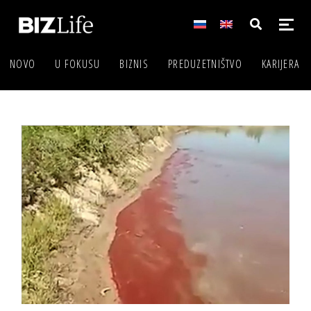
NOVO
U FOKUSU
BIZNIS
PREDUZETNIŠTVO
KARIJERA