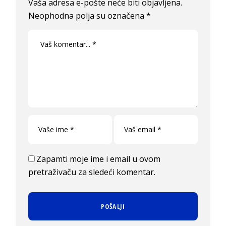
Vaša adresa e-pošte neće biti objavljena.
Neophodna polja su označena
*
Zapamti moje ime i email u ovom
pretraživaču za sledeći komentar.