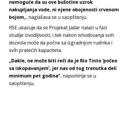
nemoguće da su ove bušotine uzrok
nakupljanja vode, ni njene obojenosti crvenom
bojom
„, naglašava se u saopštenju.
RSE ukazuje da se Projekat Jadar nalazi u fazi
studije izvodljivosti, i tek nakon ishodovanja svih
dozvola može da počne sa izgradnjom rudnika i
svih pratećih kapaciteta.
„Dakle, ne može biti reči da je Rio Tinto ‘počeo
sa iskopavanjem’, jer nas od tog trenutka deli
minimum pet godina“
, napominje se u
saopštenju.