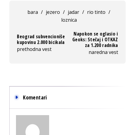
bara
/
jezero
/
jadar
/
rio tinto
/
loznica
Napokon se oglasio i
Beograd subvencioniše
Geoks: Stečaj i OTKAZ
kupovinu 2.000 bicikala
za 1.200 radnika
prethodna vest
naredna vest
Komentari