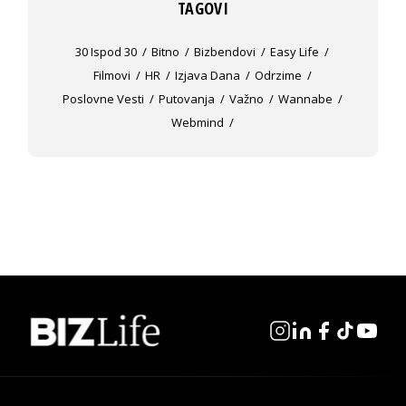
TAGOVI
30 Ispod 30
Bitno
Bizbendovi
Easy Life
Filmovi
HR
Izjava Dana
Odrzime
Poslovne Vesti
Putovanja
Važno
Wannabe
Webmind