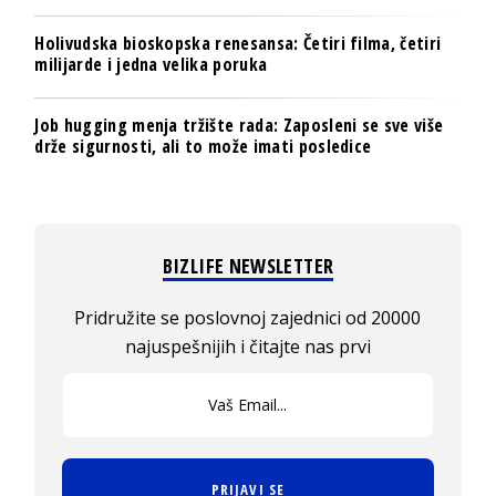
Holivudska bioskopska renesansa: Četiri filma, četiri
milijarde i jedna velika poruka
Job hugging menja tržište rada: Zaposleni se sve više
drže sigurnosti, ali to može imati posledice
BIZLIFE NEWSLETTER
Pridružite se poslovnoj zajednici od 20000
najuspešnijih i čitajte nas prvi
PRIJAVI SE