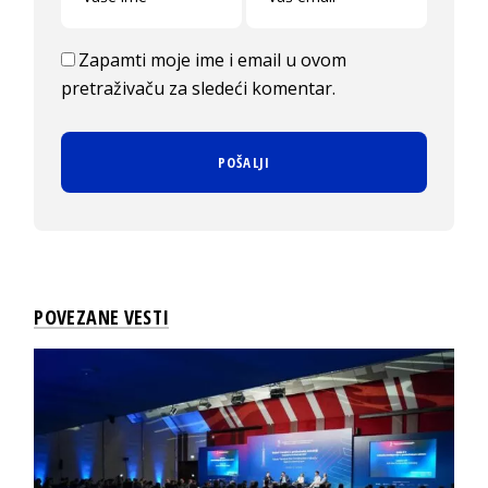
Zapamti moje ime i email u ovom
pretraživaču za sledeći komentar.
POVEZANE VESTI