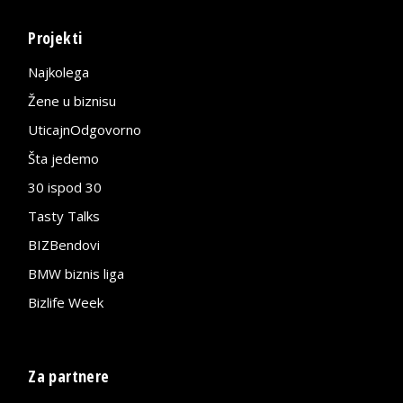
Projekti
Najkolega
Žene u biznisu
UticajnOdgovorno
Šta jedemo
30 ispod 30
Tasty Talks
BIZBendovi
BMW biznis liga
Bizlife Week
Za partnere