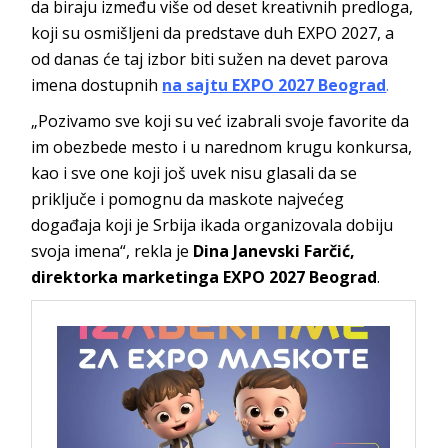
da biraju između više od deset kreativnih predloga,
koji su osmišljeni da predstave duh EXPO 2027, a
od danas će taj izbor biti sužen na devet parova
imena dostupnih
na sajtu EXPO 2027 Beograd
.
„Pozivamo sve koji su već izabrali svoje favorite da
im obezbede mesto i u narednom krugu konkursa,
kao i sve one koji još uvek nisu glasali da se
priključe i pomognu da maskote najvećeg
događaja koji je Srbija ikada organizovala dobiju
svoja imena“, rekla je
Dina Janevski Farčić,
direktorka marketinga EXPO 2027 Beograd
.