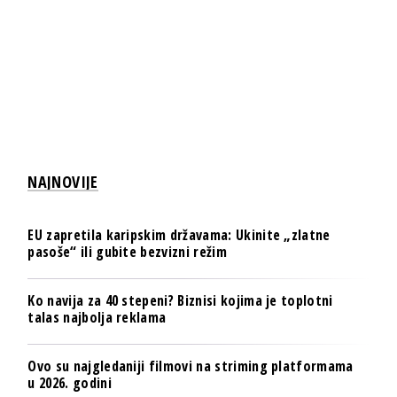
NAJNOVIJE
EU zapretila karipskim državama: Ukinite „zlatne
pasoše“ ili gubite bezvizni režim
Ko navija za 40 stepeni? Biznisi kojima je toplotni
talas najbolja reklama
Ovo su najgledaniji filmovi na striming platformama
u 2026. godini