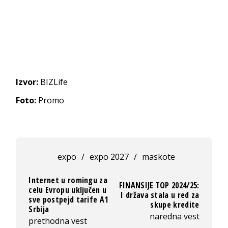
Izvor:
BIZLife
Foto:
Promo
expo
/
expo 2027
/
maskote
Internet u romingu za
FINANSIJE TOP 2024/25:
celu Evropu uključen u
I država stala u red za
sve postpejd tarife A1
skupe kredite
Srbija
naredna vest
prethodna vest