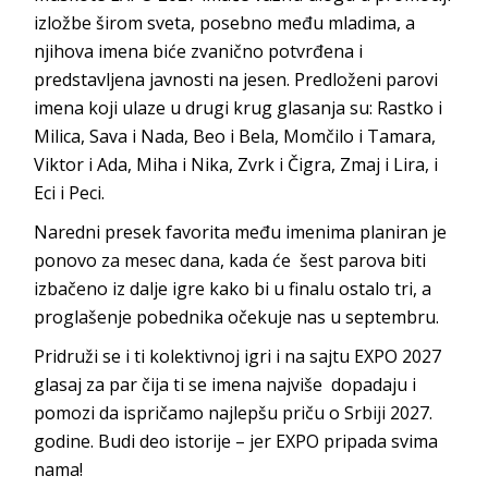
izložbe širom sveta, posebno među mladima, a
njihova imena biće zvanično potvrđena i
predstavljena javnosti na jesen. Predloženi parovi
imena koji ulaze u drugi krug glasanja su: Rastko i
Milica, Sava i Nada, Beo i Bela, Momčilo i Tamara,
Viktor i Ada, Miha i Nika, Zvrk i Čigra, Zmaj i Lira, i
Eci i Peci.
Naredni presek favorita među imenima planiran je
ponovo za mesec dana, kada će šest parova biti
izbačeno iz dalje igre kako bi u finalu ostalo tri, a
proglašenje pobednika očekuje nas u septembru.
Pridruži se i ti kolektivnoj igri i na sajtu EXPO 2027
glasaj za par čija ti se imena najviše dopadaju i
pomozi da ispričamo najlepšu priču o Srbiji 2027.
godine. Budi deo istorije – jer EXPO pripada svima
nama!