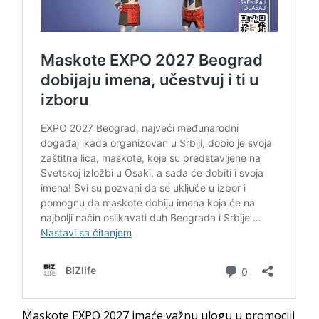
Maskote EXPO 2027 imaće važnu ulogu u promociji