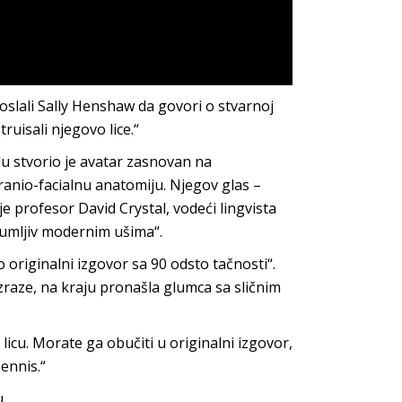
oslali Sally Henshaw da govori o stvarnoj
truisali njegovo lice.“
u stvorio je avatar zasnovan na
ranio-facialnu anatomiju. Njegov glas –
 profesor David Crystal, vodeći lingvista
razumljiv modernim ušima“.
 originalni izgovor sa 90 odsto tačnosti“.
izraze, na kraju pronašla glumca sa sličnim
icu. Morate ga obučiti u originalni izgovor,
ennis.“
.