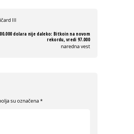
ičard III
100.000 dolara nije daleko: Bitkoin na novom
rekordu, vredi 97.000
naredna vest
olja su označena
*