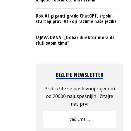
Dok AI giganti grade ChatGPT, srpski
startap pravi AI koji razume naše jezike
IZJAVA DANA: „Dobar direktor mora da
služi svom timu“
BIZLIFE NEWSLETTER
Pridružite se poslovnoj zajednici
od 20000 najuspešnijih i čitajte
nas prvi