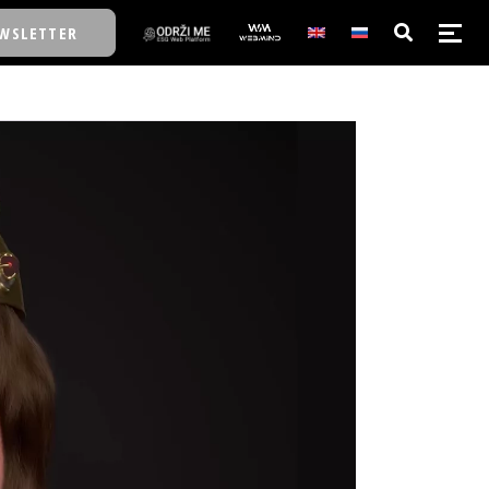
WSLETTER
E/SCHOOL
E/SCHOOL
A
A