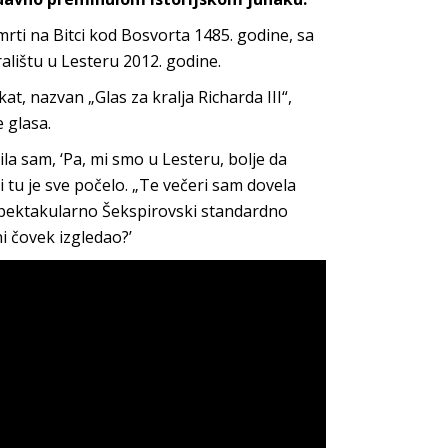
smrti na Bitci kod Bosvorta 1485. godine, sa
alištu u Lesteru 2012. godine.
t, nazvan „Glas za kralja Richarda III“,
 glasa.
la sam, ‘Pa, mi smo u Lesteru, bolje da
 i tu je sve počelo. „Te večeri sam dovela
spektakularno Šekspirovski standardno
i čovek izgledao?’