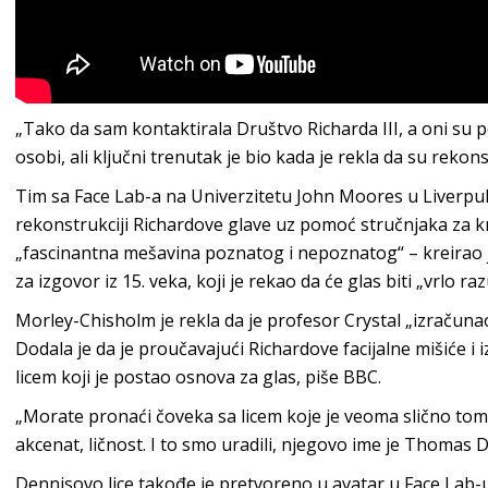
„Tako da sam kontaktirala Društvo Richarda III, a oni su p
osobi, ali ključni trenutak je bio kada je rekla da su rekons
Tim sa Face Lab-a na Univerzitetu John Moores u Liverpul
rekonstrukciji Richardove glave uz pomoć stručnjaka za k
„fascinantna mešavina poznatog i nepoznatog“ – kreirao je
za izgovor iz 15. veka, koji je rekao da će glas biti „vrlo 
Morley-Chisholm je rekla da je profesor Crystal „izračunao
Dodala je da je proučavajući Richardove facijalne mišiće i 
licem koji je postao osnova za glas, piše BBC.
„Morate pronaći čoveka sa licem koje je veoma slično tom l
akcenat, ličnost. I to smo uradili, njegovo ime je Thomas D
Dennisovo lice takođe je pretvoreno u avatar u Face Lab-u