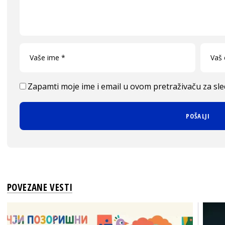
Zapamti moje ime i email u ovom pretraživaču za sl
POVEZANE VESTI