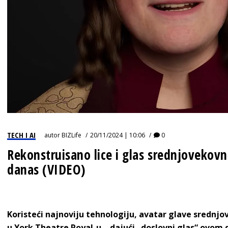
TECH I AI
autor
BIZLife
20/11/2024 | 10:06
0
Rekonstruisano lice i glas srednjovekov
danas (VIDEO)
Koristeći najnoviju tehnologiju, avatar glave srednjov
u York Theatre Royal-u – dajući „doslovni glas“ ovom