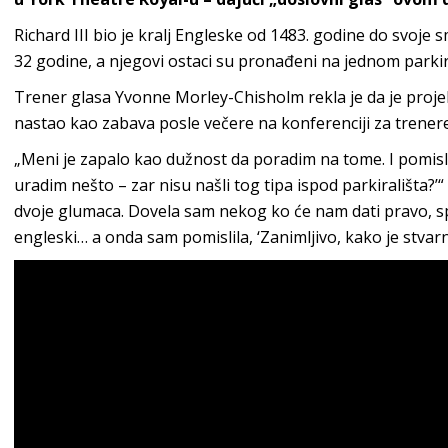
Richard III bio je kralj Engleske od 1483. godine do svoje 
32 godine, a njegovi ostaci su pronađeni na jednom parkir
Trener glasa Yvonne Morley-Chisholm rekla je da je projeka
nastao kao zabava posle večere na konferenciji za trenere
„Meni je zapalo kao dužnost da poradim na tome. I pomisli
uradim nešto – zar nisu našli tog tipa ispod parkirališta?’“
dvoje glumaca. Dovela sam nekog ko će nam dati pravo, 
engleski… a onda sam pomislila, ‘Zanimljivo, kako je stvarn