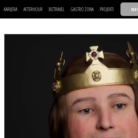
KARIJERA
AFTERHOUR
BIZTRAVEL
GASTRO ZONA
PROJEKTI
NE
POSAO
FILM I SCENA
NAJKOLEGA
LJUDI (HR)
KNJIGE
TASTY TALKS
POSAO
FILM I SCENA
NAJKOLEGA
JE
MOJ UGAO
AUTO SVET
30 ISPOD 30
LJUDI (HR)
KNJIGE
TASTY TALKS
USAVRŠAVANJE
STIL
BACK TO OFFIC
JE
MOJ UGAO
AUTO SVET
30 ISPOD 30
KNOW-HOW
WELLBEING
BIZBENDOVI
USAVRŠAVANJE
STIL
BACK TO OFFIC
BIZKOLEGIJUM
KNOW-HOW
WELLBEING
BIZBENDOVI
BMW BIZNIS LIG
BIZKOLEGIJUM
BIZLIFE WEEK
BMW BIZNIS LIG
IZJAVA GODINE
BIZLIFE WEEK
IZJAVA GODINE