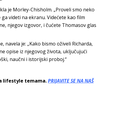
kla je Morley-Chisholm. „Proveli smo neko
e ga videti na ekranu. Videćete kao film
bine, njegov izgovor, i čućete Thomasov glas
e, navela je: „Kako bismo oživeli Richarda,
e opise iz njegovog života, uključujući
ki, naučni i istorijski proboj.“
sa lifestyle temama.
PRIJAVITE SE NA NAŠ