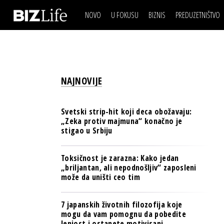
NOVO
U FOKUSU
BIZNIS
PREDUZETNIŠTVO
IZJAVA DANA
BIZNIS SCENA
VIDEO
REAL ESTATE
IZJAVA DANA
BIZNIS SCENA
BREND I KOMUNIKACI
VIDEO
REAL ESTATE
ESG & ENERGY
NAJNOVIJE
BREND I KOMUNIKACI
BANKE
ESG & ENERGY
OSIGURANJE
Svetski strip-hit koji deca obožavaju:
BANKE
„Zeka protiv majmuna“ konačno je
TECH I AI
stigao u Srbiju
OSIGURANJE
BIZNIS & SPORT
TECH I AI
Toksičnost je zarazna: Kako jedan
PULS REGIONA
„briljantan, ali nepodnošljiv“ zaposleni
BIZNIS & SPORT
može da uništi ceo tim
NOVO NA RAFU
PULS REGIONA
7 japanskih životnih filozofija koje
NOVO NA RAFU
mogu da vam pomognu da pobedite
lenjost i ostanete motivisani