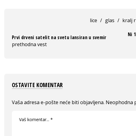
lice
/
glas
/
kralj r
Ni 
Prvi drveni satelit na svetu lansiran u svemir
prethodna vest
OSTAVITE KOMENTAR
Vaša adresa e-pošte neće biti objavljena.
Neophodna p