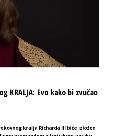
nog KRALJA: Evo kako bi zvučao
ekovnog kralja Richarda III biće izložen
 davno preminulom istorijskom junaku.