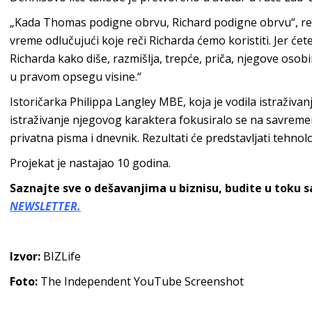
„Kada Thomas podigne obrvu, Richard podigne obrvu“, re
vreme odlučujući koje reči Richarda ćemo koristiti. Jer ćet
Richarda kako diše, razmišlja, trepće, priča, njegove oso
u pravom opsegu visine.“
Istoričarka Philippa Langley MBE, koja je vodila istraživanj
istraživanje njegovog karaktera fokusiralo se na savremen
privatna pisma i dnevnik. Rezultati će predstavljati tehnološ
Projekat je nastajao 10 godina.
Saznajte sve o dešavanjima u biznisu, budite u toku 
NEWSLETTER.
Izvor:
BIZLife
Foto:
The Independent YouTube Screenshot