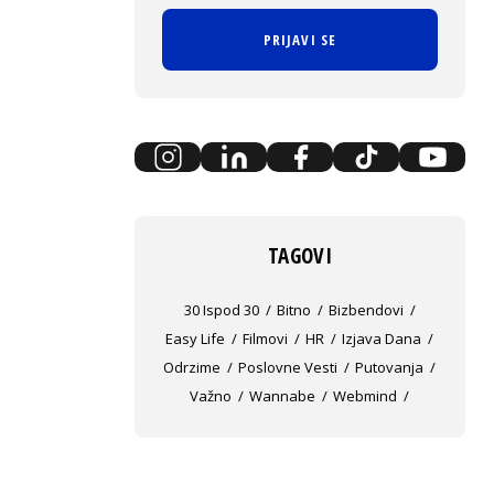
PRIJAVI SE
TAGOVI
30 Ispod 30
Bitno
Bizbendovi
Easy Life
Filmovi
HR
Izjava Dana
Odrzime
Poslovne Vesti
Putovanja
Važno
Wannabe
Webmind