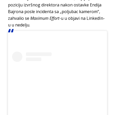
poziciju izvršnog direktora nakon ostavke Endija
Bajrona posle incidenta sa „poljubac kamerom“,
zahvalio se
Maximum Effort
-u u objavi na LinkedIn-
u u nedelju.