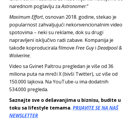
narednom poglavlju za
Astronomer
.“
Maximum Effort
, osnovan 2018. godine, stekao je
popularnost zahvaljujući nekonvencionalnim video
spotovima – neki su reklame, dok su drugi
napravljeni isključivo radi zabave. Kompanija je
takođe koproducirala filmove
Free Guy
i
Deadpool &
Wolverine
.
Video sa Gvinet Paltrou pregledan je više od 36
miliona puta na mreži X (bivši Twitter), uz više od
150.000 lajkova. Na YouTube-u ima dodatnih
534.000 pregleda.
Saznajte sve o dešavanjima u biznisu, budite u
toku sa lifestyle temama
.
PRIJAVITE SE NA NAŠ
NEWSLETTER