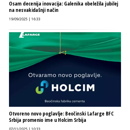
Osam decenija inovacija: Galenika obeležila jubilej
na nesvakidašnji način
19/09/2025 | 16:33
Otvoreno novo poglavlje: Beočinski Lafarge BFC
Srbija promenio ime u Holcim Srbija
07/11/2025 | 10:33