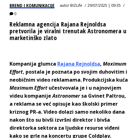
BREND I KOMUNIKACIJE
autor
BIZLife
29/07/2025 | 09:35
0
Reklamna agencija Rajana Rejnoldsa
pretvorila je viralni trenutak Astronomera u
marketinško zlato
Kompanija glumca
Rajana Rejnoldsa
,
Maximum
Effort
, postala je poznata po svojim duhovitim i
neobičnim video reklamama. Produkcijska kuća
Maximum Effort
učestvovala je i u najnovijem
videu kompanije
Astronomer
sa Gvinet Paltrou,
a reklama se već opisuje kao školski primer
kriznog PR-a. Video dolazi samo nekoliko dana
nakon što su bivši izvršni direktor i bivša
direktorka sektora za ljudske resurse viđeni
kako se grle na koncertu grupe Coldplay.