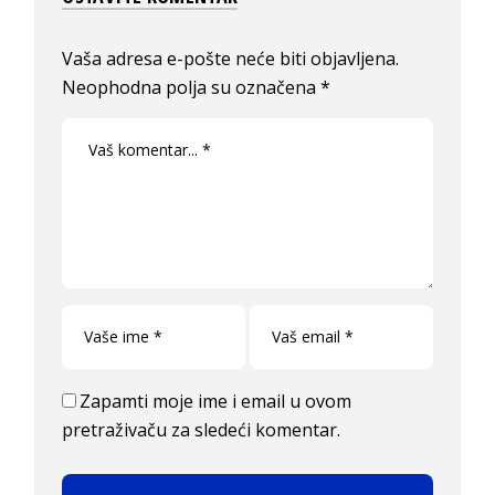
Vaša adresa e-pošte neće biti objavljena.
Neophodna polja su označena
*
Zapamti moje ime i email u ovom
pretraživaču za sledeći komentar.