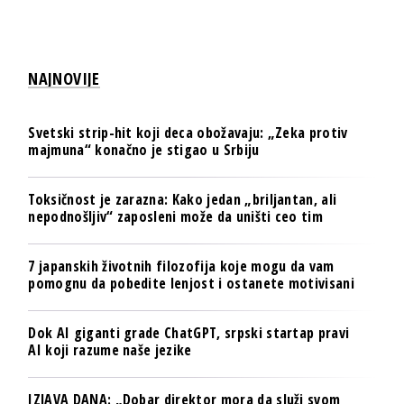
NAJNOVIJE
Svetski strip-hit koji deca obožavaju: „Zeka protiv
majmuna“ konačno je stigao u Srbiju
Toksičnost je zarazna: Kako jedan „briljantan, ali
nepodnošljiv“ zaposleni može da uništi ceo tim
7 japanskih životnih filozofija koje mogu da vam
pomognu da pobedite lenjost i ostanete motivisani
Dok AI giganti grade ChatGPT, srpski startap pravi
AI koji razume naše jezike
IZJAVA DANA: „Dobar direktor mora da služi svom