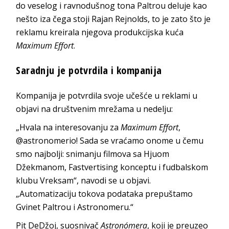
do veselog i ravnodušnog tona Paltrou deluje kao
nešto iza čega stoji Rajan Rejnolds, to je zato što je
reklamu kreirala njegova produkcijska kuća
Maximum Effort
.
Saradnju je potvrdila i kompanija
Kompanija je potvrdila svoje učešće u reklami u
objavi na društvenim mrežama u nedelju:
„Hvala na interesovanju za
Maximum Effort
,
@astronomerio! Sada se vraćamo onome u čemu
smo najbolji: snimanju filmova sa Hjuom
Džekmanom, Fastvertising konceptu i fudbalskom
klubu Vreksam“, navodi se u objavi.
„Automatizaciju tokova podataka prepuštamo
Gvinet Paltrou i Astronomeru.“
Pit DeDžoj, suosnivač
Astronómera
, koji je preuzeo