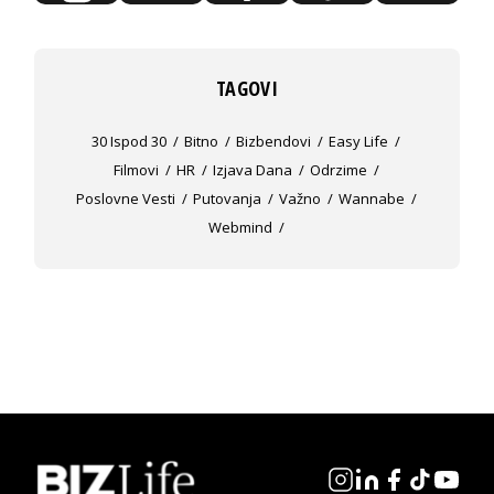
TAGOVI
30 Ispod 30
Bitno
Bizbendovi
Easy Life
Filmovi
HR
Izjava Dana
Odrzime
Poslovne Vesti
Putovanja
Važno
Wannabe
Webmind