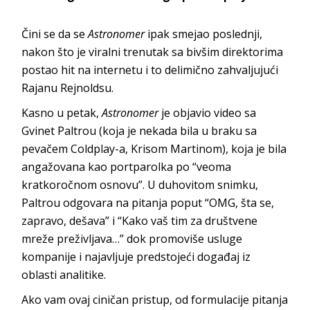
Čini se da se
Astronomer
ipak smejao poslednji,
nakon što je viralni trenutak sa bivšim direktorima
postao hit na internetu i to delimično zahvaljujući
Rajanu Rejnoldsu.
Kasno u petak,
Astronomer
je objavio video sa
Gvinet Paltrou (koja je nekada bila u braku sa
pevačem Coldplay-a, Krisom Martinom), koja je bila
angažovana kao portparolka po “veoma
kratkoročnom osnovu”. U duhovitom snimku,
Paltrou odgovara na pitanja poput “OMG, šta se,
zapravo, dešava” i “Kako vaš tim za društvene
mreže preživljava…” dok promoviše usluge
kompanije i najavljuje predstojeći događaj iz
oblasti analitike.
Ako vam ovaj ciničan pristup, od formulacije pitanja