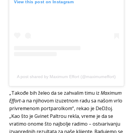
View this post on Instagram
A post shared by Maximum Effort (@maximumeffort)
„Takođe bih želeo da se zahvalim timu iz
Maximum
Effort
-a na njihovom izuzetnom radu sa našom vrlo
privremenom portparolkom“, rekao je DeDžoj.
„Kao što je Gvinet Paltrou rekla, vreme je da se
vratimo onome što najbolje radimo – ostvarivanju
izvanrednih rezultata za naše klijente. Radujemo se