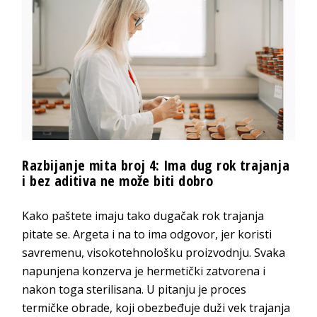
Razbijanje mita broj 4: Ima dug rok trajanja
i bez aditiva ne može biti dobro
Kako paštete imaju tako dugačak rok trajanja
pitate se. Argeta i na to ima odgovor, jer koristi
savremenu, visokotehnološku proizvodnju. Svaka
napunjena konzerva je hermetički zatvorena i
nakon toga sterilisana. U pitanju je proces
termičke obrade, koji obezbeđuje duži vek trajanja