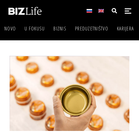
NOVO
U FOKUSU
BIZNIS
PREDUZETNIŠTVO
KARIJERA