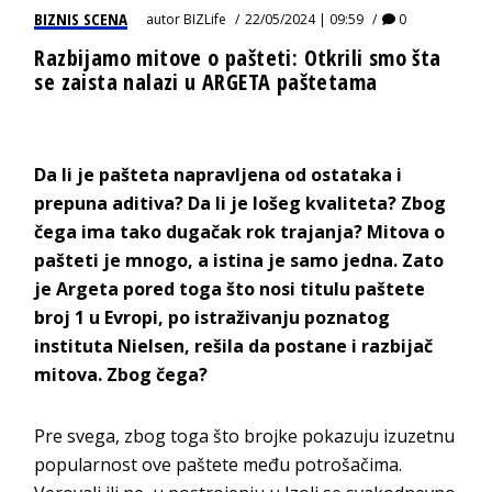
BIZNIS SCENA
autor
BIZLife
22/05/2024 | 09:59
0
Razbijamo mitove o pašteti: Otkrili smo šta
se zaista nalazi u ARGETA paštetama
Da li je pašteta napravljena od ostataka i
prepuna aditiva? Da li je lošeg kvaliteta? Zbog
čega ima tako dugačak rok trajanja? Mitova o
pašteti je mnogo, a istina je samo jedna. Zato
je Argeta pored toga što nosi titulu paštete
broj 1 u Evropi, po istraživanju poznatog
instituta Nielsen, rešila da postane i razbijač
mitova. Zbog čega?
Pre svega, zbog toga što brojke pokazuju izuzetnu
popularnost ove paštete među potrošačima.