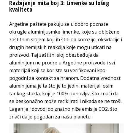
Razbijanje mita boj 3: Limenke su lošeg
kvaliteta
Argetine paštete pakuju se u dobro poznate
okrugle aluminijusmke limenke, koje su obložene
zaštitnim slojem koji ih štiti od korozije, oksidacije i
drugih hemijskih reakcija koje mogu uticati na
proizvod. Taj zaštitni sloj obezbeđuje da
aluminijum ne prodre u Argetine proizvode i svi
materijali koji se koriste su verifikovani kao
pogodni za kontakt sa hranom. Dodatna vrednost
aluminijuma je ta što je to jedini materijal, osim
tankog stakla, koji je 100% obnovljiv, što znači da
se beskonačno može reciklirati i nikada se ne troši.
Lagan je i dovodi do znatno niže emisije CO2, što
znači da je pogodan za našu planetu.