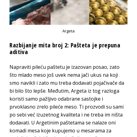
Argeta
Razbijanje mita broj 2: Pašteta je prepuna
aditiva
Napraviti pileću paštetu je izazovan posao, zato
što mlado meso još uvek nema jači ukus na koji
smo navikli i zato mu treba dodavati pojačivače da
bi bilo što lepše. Međutim, Argeta iz tog razloga
koristi samo pažljivo odabrane sastojke i
prvoklasno zrelo pileće meso. Ti prozvodi su sami
po sebi već izuzetnog kvaliteta i ne treba im ništa
dodavati. U Argetinim paštetama se nalaze oni
komadi mesa koje kupujemo u mesarama za