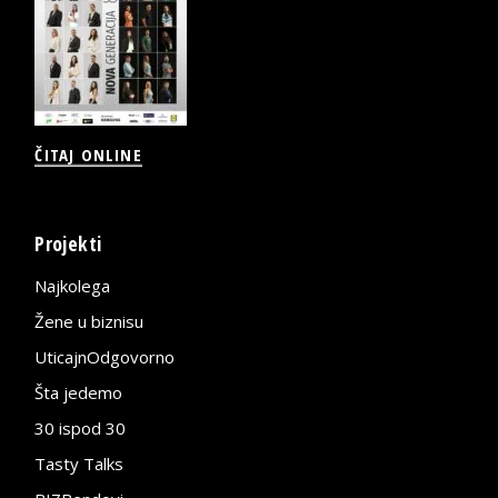
ČITAJ ONLINE
Projekti
Najkolega
Žene u biznisu
UticajnOdgovorno
Šta jedemo
30 ispod 30
Tasty Talks