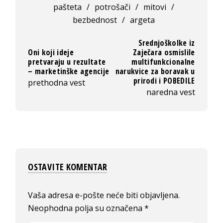
pašteta
/
potrošači
/
mitovi
/
bezbednost
/
argeta
Srednjoškolke iz
Oni koji ideje
Zaječara osmislile
pretvaraju u rezultate
multifunkcionalne
– marketinške agencije
narukvice za boravak u
prirodi i POBEDILE
prethodna vest
naredna vest
OSTAVITE KOMENTAR
Vaša adresa e-pošte neće biti objavljena.
Neophodna polja su označena
*