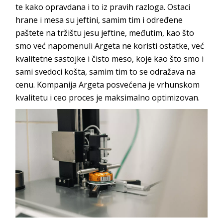
te kako opravdana i to iz pravih razloga. Ostaci
hrane i mesa su jeftini, samim tim i određene
paštete na tržištu jesu jeftine, međutim, kao što
smo već napomenuli Argeta ne koristi ostatke, već
kvalitetne sastojke i čisto meso, koje kao što smo i
sami svedoci košta, samim tim to se odražava na
cenu. Kompanija Argeta posvećena je vrhunskom
kvalitetu i ceo proces je maksimalno optimizovan.