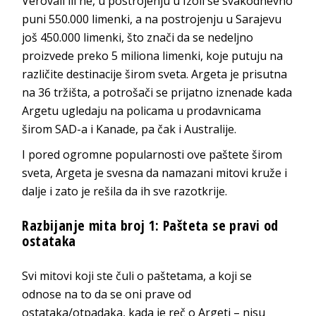
Verovali ili ne, u postrojenju u Izoli se svakodnevno
puni 550.000 limenki, a na postrojenju u Sarajevu
još 450.000 limenki, što znači da se nedeljno
proizvede preko 5 miliona limenki, koje putuju na
različite destinacije širom sveta. Argeta je prisutna
na 36 tržišta, a potrošači se prijatno iznenade kada
Argetu ugledaju na policama u prodavnicama
širom SAD-a i Kanade, pa čak i Australije.
I pored ogromne popularnosti ove paštete širom
sveta, Argeta je svesna da namazani mitovi kruže i
dalje i zato je rešila da ih sve razotkrije.
Razbijanje mita broj 1: Pašteta se pravi od
ostataka
Svi mitovi koji ste čuli o paštetama, a koji se
odnose na to da se oni prave od
ostataka/otpadaka, kada je reč o Argeti – nisu