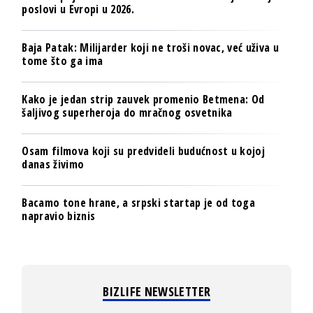
poslovi u Evropi u 2026.
Baja Patak: Milijarder koji ne troši novac, već uživa u
tome što ga ima
Kako je jedan strip zauvek promenio Betmena: Od
šaljivog superheroja do mračnog osvetnika
Osam filmova koji su predvideli budućnost u kojoj
danas živimo
Bacamo tone hrane, a srpski startap je od toga
napravio biznis
BIZLIFE NEWSLETTER