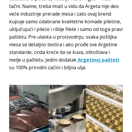
tačni. Naime, treba imati u vidu da Argeta nije deo
veće industrije prerade mesa i zato ovaj brend
kupuje samo odabrane kvalitetne komade piletine,
uključujući i pileće i riblje filete i samo od toga pravi
paštetu. Pre ulaska u proizvodnju, svaka pošiljka
mesa se detaljno testira i ako prođe sve Argetine
standarde, onda kreće da se kuva, otkoštava i
melje u paštetu. Jedini dodatak
Argetinoj pašteti
su 100% prirodni začini i biljna ulja.