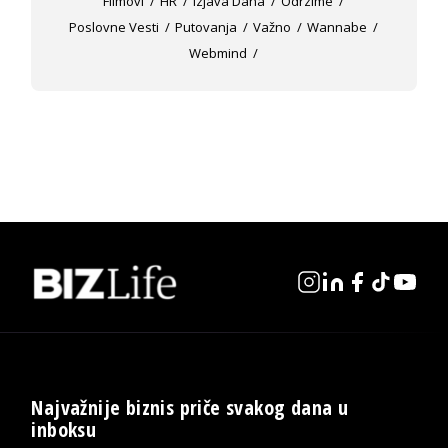
Filmovi
HR
Izjava Dana
Odrzime
Poslovne Vesti
Putovanja
Važno
Wannabe
Webmind
Najvažnije biznis priče svakog dana u
inboksu