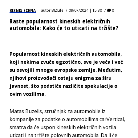
BIZNIS SCENA
autor
BIZLife
09/07/2024 | 15:30
0
Raste popularnost kineskih električnih
automobila: Kako će to uticati na tržište?
Popularnost kineskih električnih automobila,
koji nekima zvuče egzotično, sve je veća i već
su osvojili mnoge evropske zemlje. Međutim,
njihovi proizvođači ostaju enigma za širu
javnost, što podstiče različite spekulacije o
ovim vozilima.
Matas Buzelis, stručnjak za automobile iz
kompanije za podatke o automobilima carVertical,
smatra da će uspon kineskih električnih vozila
uticati i na tržište polovnih automobila. Da li će