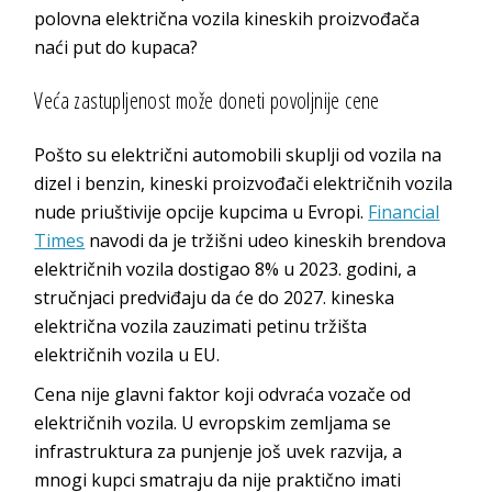
polovna električna vozila kineskih proizvođača
naći put do kupaca?
Veća zastupljenost može doneti povoljnije cene
Pošto su električni automobili skuplji od vozila na
dizel i benzin, kineski proizvođači električnih vozila
nude priuštivije opcije kupcima u Evropi.
Financial
Times
navodi da je tržišni udeo kineskih brendova
električnih vozila dostigao 8% u 2023. godini, a
stručnjaci predviđaju da će do 2027. kineska
električna vozila zauzimati petinu tržišta
električnih vozila u EU.
Cena nije glavni faktor koji odvraća vozače od
električnih vozila. U evropskim zemljama se
infrastruktura za punjenje još uvek razvija, a
mnogi kupci smatraju da nije praktično imati