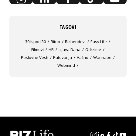
TAGOVI
30 Ispod 30
Bitno
Bizbendovi
Easy Life
Filmovi
HR
Izjava Dana
Odrzime
Poslovne Vesti
Putovanja
Važno
Wannabe
Webmind