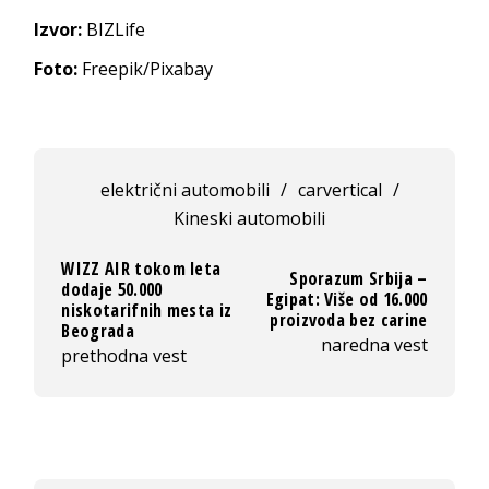
Izvor:
BIZLife
Foto:
Freepik/Pixabay
električni automobili
/
carvertical
/
Kineski automobili
WIZZ AIR tokom leta
Sporazum Srbija –
dodaje 50.000
Egipat: Više od 16.000
niskotarifnih mesta iz
proizvoda bez carine
Beograda
naredna vest
prethodna vest