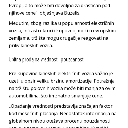
Evropi, a to može biti dovoljno za drastičan pad
njihove cene“, objašnjava Buzelis.
Međutim, zbog razlika u popularnosti električnih
vozila, infrastrukturi i kupovnoj moći u evropskim
zemljama, tržišta mogu drugačije reagovati na
priliv kineskih vozila.
Upitna prodajna vrednost i pouzdanost
Pre kupovine kineskih električnih vozila važno je
uzeti u obzir veliku brzinu amortizacije. Potražnja
na tržištu polovnih vozila može biti manja za ovim
automobilima, što im znatno smanjuje cene.
„Opadanje vrednosti predstavlja značajan faktor
kod mesečnih plaćanja. Nedostatak informacija na
globalnom nivou otežava procenu pouzdanosti