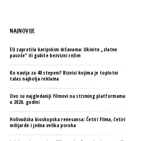
NAJNOVIJE
EU zapretila karipskim državama: Ukinite „zlatne
pasoše“ ili gubite bezvizni režim
Ko navija za 40 stepeni? Biznisi kojima je toplotni
talas najbolja reklama
Ovo su najgledaniji filmovi na striming platformama
u 2026. godini
Holivudska bioskopska renesansa: Četiri filma, četiri
milijarde i jedna velika poruka