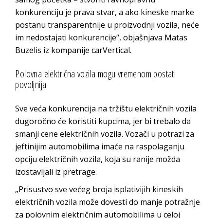
konkurenciju je prava stvar, a ako kineske marke
postanu transparentnije u proizvodnji vozila, neće
im nedostajati konkurencije“, objašnjava Matas
Buzelis iz kompanije carVertical.
Polovna električna vozila mogu vremenom postati
povoljnija
Sve veća konkurencija na tržištu električnih vozila
dugoročno će koristiti kupcima, jer bi trebalo da
smanji cene električnih vozila. Vozači u potrazi za
jeftinijim automobilima imaće na raspolaganju
opciju električnih vozila, koja su ranije možda
izostavljali iz pretrage.
„Prisustvo sve većeg broja isplativijih kineskih
električnih vozila može dovesti do manje potražnje
za polovnim električnim automobilima u celoj