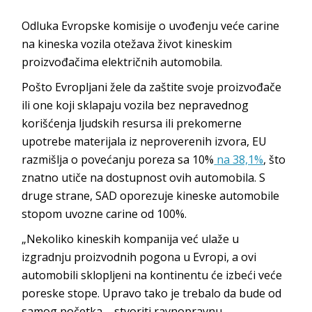
Odluka Evropske komisije o uvođenju veće carine
na kineska vozila otežava život kineskim
proizvođačima električnih automobila.
Pošto Evropljani žele da zaštite svoje proizvođače
ili one koji sklapaju vozila bez nepravednog
korišćenja ljudskih resursa ili prekomerne
upotrebe materijala iz neproverenih izvora, EU
razmišlja o povećanju poreza sa 10%
na 38,1%
, što
znatno utiče na dostupnost ovih automobila. S
druge strane, SAD oporezuje kineske automobile
stopom uvozne carine od 100%.
„Nekoliko kineskih kompanija već ulaže u
izgradnju proizvodnih pogona u Evropi, a ovi
automobili sklopljeni na kontinentu će izbeći veće
poreske stope. Upravo tako je trebalo da bude od
samog početka – stvoriti ravnopravnu