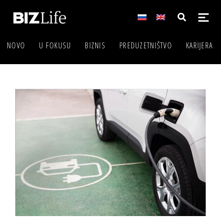
NOVO
U FOKUSU
BIZNIS
PREDUZETNIŠTVO
KARIJERA