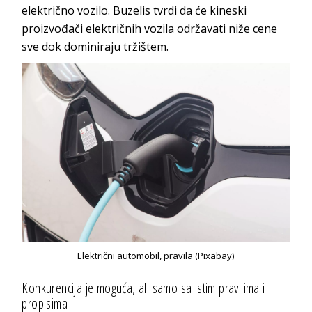
električno vozilo.
Buzelis tvrdi da će kineski
proizvođači električnih vozila održavati niže cene
sve dok dominiraju tržištem.
Električni automobil, pravila (Pixabay)
Konkurencija je moguća, ali samo sa istim pravilima i
propisima