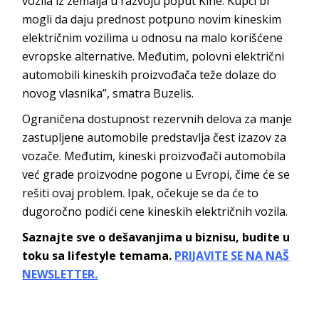
vozila iz zemalja u razvoju poput Kine. Kupci bi
mogli da daju prednost potpuno novim kineskim
električnim vozilima u odnosu na malo korišćene
evropske alternative. Međutim, polovni električni
automobili kineskih proizvođača teže dolaze do
novog vlasnika”, smatra Buzelis.
Ograničena dostupnost rezervnih delova za manje
zastupljene automobile predstavlja čest izazov za
vozače. Međutim, kineski proizvođači automobila
već grade proizvodne pogone u Evropi, čime će se
rešiti ovaj problem. Ipak, očekuje se da će to
dugoročno podići cene kineskih električnih vozila.
Saznajte sve o dešavanjima u biznisu, budite u
toku sa lifestyle temama.
PRIJAVITE SE NA NAŠ
NEWSLETTER.