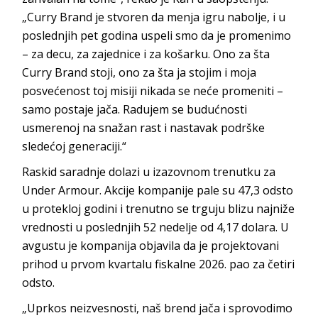
„Curry Brand je stvoren da menja igru nabolje, i u
poslednjih pet godina uspeli smo da je promenimo
– za decu, za zajednice i za košarku. Ono za šta
Curry Brand stoji, ono za šta ja stojim i moja
posvećenost toj misiji nikada se neće promeniti –
samo postaje jača. Radujem se budućnosti
usmerenoj na snažan rast i nastavak podrške
sledećoj generaciji.“
Raskid saradnje dolazi u izazovnom trenutku za
Under Armour. Akcije kompanije pale su 47,3 odsto
u protekloj godini i trenutno se trguju blizu najniže
vrednosti u poslednjih 52 nedelje od 4,17 dolara. U
avgustu je kompanija objavila da je projektovani
prihod u prvom kvartalu fiskalne 2026. pao za četiri
odsto.
„Uprkos neizvesnosti, naš brend jača i sprovodimo