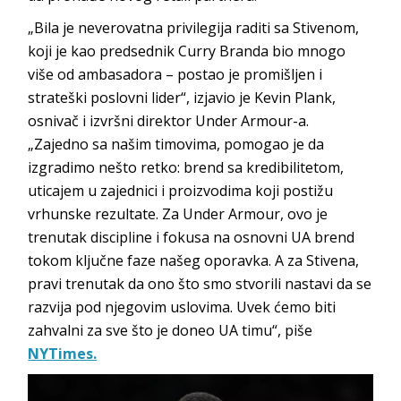
„Bila je neverovatna privilegija raditi sa Stivenom,
koji je kao predsednik Curry Branda bio mnogo
više od ambasadora – postao je promišljen i
strateški poslovni lider“, izjavio je Kevin Plank,
osnivač i izvršni direktor Under Armour-a.
„Zajedno sa našim timovima, pomogao je da
izgradimo nešto retko: brend sa kredibilitetom,
uticajem u zajednici i proizvodima koji postižu
vrhunske rezultate. Za Under Armour, ovo je
trenutak discipline i fokusa na osnovni UA brend
tokom ključne faze našeg oporavka. A za Stivena,
pravi trenutak da ono što smo stvorili nastavi da se
razvija pod njegovim uslovima. Uvek ćemo biti
zahvalni za sve što je doneo UA timu“, piše
NYTimes.