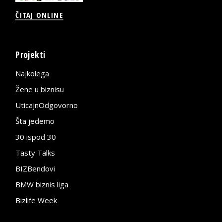
ČITAJ ONLINE
Projekti
Najkolega
Žene u biznisu
UticajnOdgovorno
Šta jedemo
30 ispod 30
Tasty Talks
BIZBendovi
BMW biznis liga
Bizlife Week