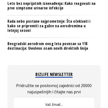
Leto bez neprijatnih iznenađenja: Kako reagovati na
prve simptome urinarne infekcije
Kada nebo postane najprometnije: Šta očekivati i
kako se pripremiti za gužve na aerodromima u
letnjoj sezoni
Beogradski aerodrom ovog leta povezan sa 118
destinacija: Uvedeno osam novih direktnih linija
BIZLIFE NEWSLETTER
Pridružite se poslovnoj zajednici od 20000
najuspešnijih i čitajte nas prvi