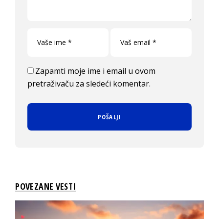
Zapamti moje ime i email u ovom
pretraživaču za sledeći komentar.
POVEZANE VESTI