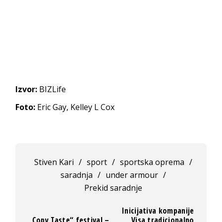
Izvor:
BIZLife
Foto:
Eric Gay, Kelley L Cox
Stiven Kari
/
sport
/
sportska oprema
/
saradnja
/
under armour
/
Prekid saradnje
Inicijativa kompanije
„Copy Taste“ festival –
Visa tradicionalno