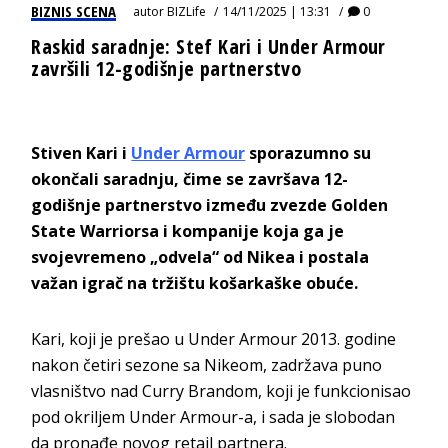
BIZNIS SCENA
autor
BIZLife
14/11/2025 | 13:31
0
Raskid saradnje: Stef Kari i Under Armour
završili 12-godišnje partnerstvo
Stiven Kari i
Under Armour
sporazumno su
okončali saradnju, čime se završava 12-
godišnje partnerstvo između zvezde Golden
State Warriorsa i kompanije koja ga je
svojevremeno „odvela“ od Nikea i postala
važan igrač na tržištu košarkaške obuće.
Kari, koji je prešao u Under Armour 2013. godine
nakon četiri sezone sa Nikeom, zadržava puno
vlasništvo nad Curry Brandom, koji je funkcionisao
pod okriljem Under Armour-a, i sada je slobodan
da pronađe novog retail partnera.