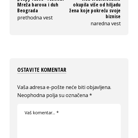
Mreža barova i duh
okupila više od hiljadu
Beograda
žena koje pokreću svoje
biznise
prethodna vest
naredna vest
OSTAVITE KOMENTAR
Vaša adresa e-pošte neće biti objavljena.
Neophodna polja su označena
*