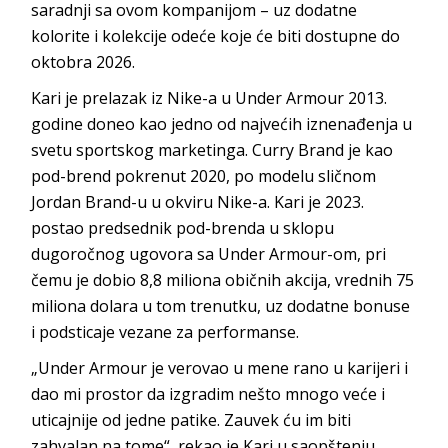
saradnji sa ovom kompanijom – uz dodatne
kolorite i kolekcije odeće koje će biti dostupne do
oktobra 2026.
Kari je prelazak iz Nike-a u Under Armour 2013.
godine doneo kao jedno od najvećih iznenađenja u
svetu sportskog marketinga. Curry Brand je kao
pod-brend pokrenut 2020, po modelu sličnom
Jordan Brand-u u okviru Nike-a. Kari je 2023.
postao predsednik pod-brenda u sklopu
dugoročnog ugovora sa Under Armour-om, pri
čemu je dobio 8,8 miliona običnih akcija, vrednih 75
miliona dolara u tom trenutku, uz dodatne bonuse
i podsticaje vezane za performanse.
„Under Armour je verovao u mene rano u karijeri i
dao mi prostor da izgradim nešto mnogo veće i
uticajnije od jedne patike. Zauvek ću im biti
zahvalan na tome“, rekao je Kari u saopštenju.