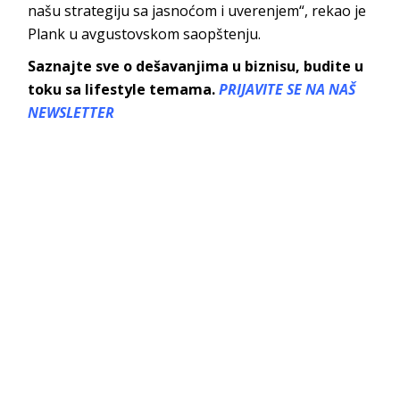
našu strategiju sa jasnoćom i uverenjem“, rekao je
Plank u avgustovskom saopštenju.
Saznajte sve o dešavanjima u biznisu, budite u
toku sa lifestyle temama.
PRIJAVITE SE NA NAŠ
NEWSLETTER