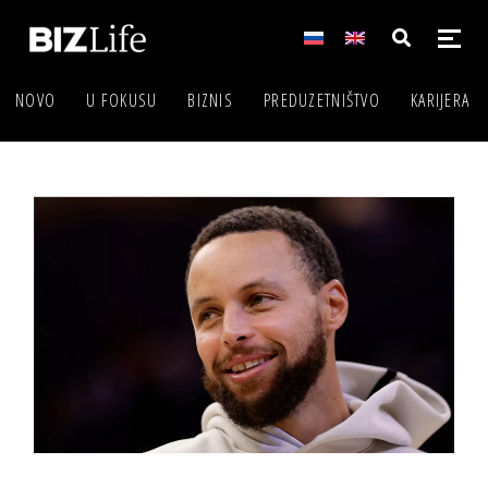
NOVO
U FOKUSU
BIZNIS
PREDUZETNIŠTVO
KARIJERA