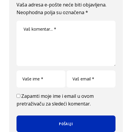
Vaša adresa e-pošte neće biti objavljena.
Neophodna polja su označena
*
Zapamti moje ime i email u ovom
pretraživaču za sledeći komentar.