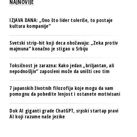
NAJNOVIJE
IZJAVA DANA: „Ono što lider toleriše, to postaje
kultura kompanije“
Svetski strip-hit koji deca obožavaju: „Zeka protiv
majmuna“ konačno je stigao u Srbiju
Toksičnost je zarazna: Kako jedan „briljantan, ali
nepodnošljiv“ zaposleni može da uništi ceo tim
7 japanskih životnih filozofija koje mogu da vam
pomognu da pobedite lenjost i ostanete motivisani
Dok AI giganti grade ChatGPT, srpski startap pravi
AI koji razume naše jezike