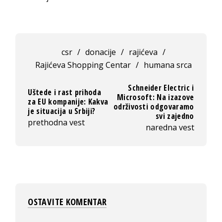
csr
/
donacije
/
rajićeva
/
Rajićeva Shopping Centar
/
humana srca
Schneider Electric i
Uštede i rast prihoda
Microsoft: Na izazove
za EU kompanije: Kakva
održivosti odgovaramo
je situacija u Srbiji?
svi zajedno
prethodna vest
naredna vest
OSTAVITE KOMENTAR