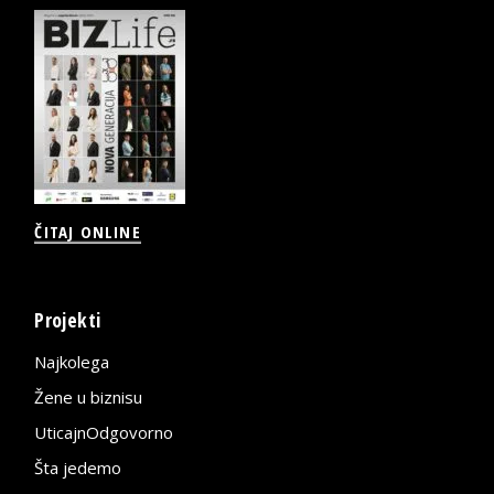
ČITAJ ONLINE
Projekti
Najkolega
Žene u biznisu
UticajnOdgovorno
Šta jedemo