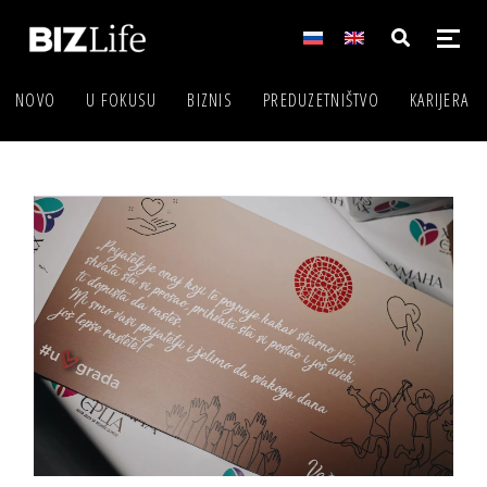
NOVO
U FOKUSU
BIZNIS
PREDUZETNIŠTVO
KARIJERA