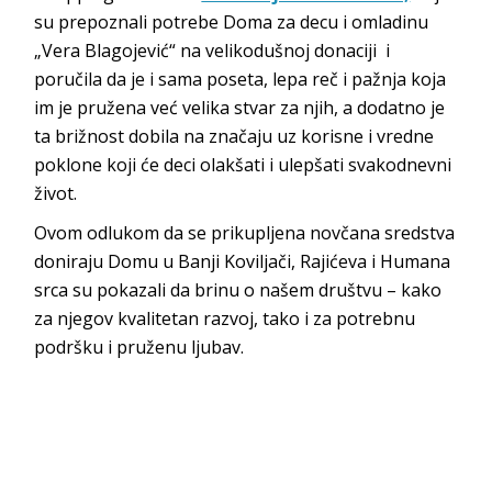
su prepoznali potrebe Doma za decu i omladinu
„Vera Blagojević“ na velikodušnoj donaciji i
poručila da je i sama poseta, lepa reč i pažnja koja
im je pružena već velika stvar za njih, a dodatno je
ta brižnost dobila na značaju uz korisne i vredne
poklone koji će deci olakšati i ulepšati svakodnevni
život.
Ovom odlukom da se prikupljena novčana sredstva
doniraju Domu u Banji Koviljači, Rajićeva i Humana
srca su pokazali da brinu o našem društvu – kako
za njegov kvalitetan razvoj, tako i za potrebnu
podršku i pruženu ljubav.