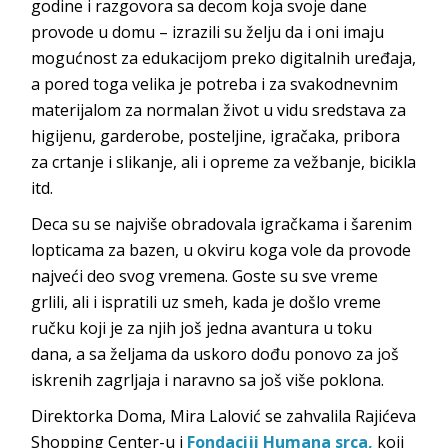
godine i razgovora sa decom koja svoje dane
provode u domu – izrazili su želju da i oni imaju
mogućnost za edukacijom preko digitalnih uređaja,
a pored toga velika je potreba i za svakodnevnim
materijalom za normalan život u vidu sredstava za
higijenu, garderobe, posteljine, igračaka, pribora
za crtanje i slikanje, ali i opreme za vežbanje, bicikla
itd.
Deca su se najviše obradovala igračkama i šarenim
lopticama za bazen, u okviru koga vole da provode
najveći deo svog vremena. Goste su sve vreme
grlili, ali i ispratili uz smeh, kada je došlo vreme
ručku koji je za njih još jedna avantura u toku
dana, a sa željama da uskoro dođu ponovo za još
iskrenih zagrljaja i naravno sa još više poklona.
Direktorka Doma, Mira Lalović se zahvalila Rajićeva
Shopping Center-u i
Fondaciji Humana srca,
koji