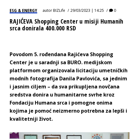
ESG & ENERGY
autor
BIZLife
29/03/2023 | 14:25
0
RAJIĆEVA Shopping Center u misiji Humanih
srca donirala 400.000 RSD
Povodom 5. rođendana Rajićeva Shopping
Center je u saradnji sa BURO. medijskom
platformom organizovala licitaciju umetničkih
modnih fotografija Danila Pavlovića, sa jednim
i jasnim ciljem – da sva prikupljena novčana
sredstva donira u humanitarne svrhe kroz
Fondaciju Humana srca i pomogne onima
kojima je pomoć neizmerno potrebna za lepši i
kvalitetniji život.