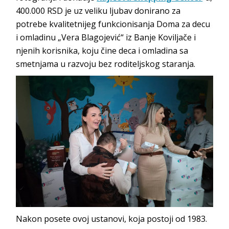
400.000 RSD je uz veliku ljubav donirano za
potrebe kvalitetnijeg funkcionisanja Doma za decu
i omladinu „Vera Blagojević“ iz Banje Koviljače i
njenih korisnika, koju čine deca i omladina sa
smetnjama u razvoju bez roditeljskog staranja.
Nakon posete ovoj ustanovi, koja postoji od 1983.