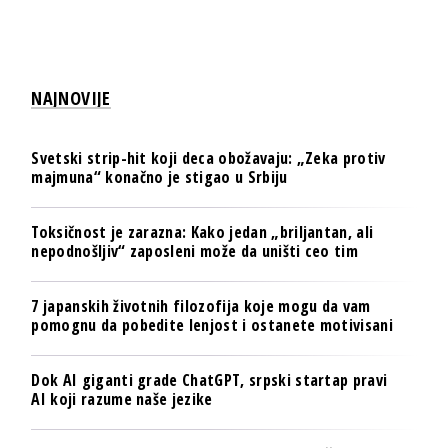
NAJNOVIJE
Svetski strip-hit koji deca obožavaju: „Zeka protiv
majmuna“ konačno je stigao u Srbiju
Toksičnost je zarazna: Kako jedan „briljantan, ali
nepodnošljiv“ zaposleni može da uništi ceo tim
7 japanskih životnih filozofija koje mogu da vam
pomognu da pobedite lenjost i ostanete motivisani
Dok AI giganti grade ChatGPT, srpski startap pravi
AI koji razume naše jezike