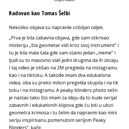
Radovan kao Tomas Šelbi
Nekoliko objava su napravile ozbiljan odjek.
„Prva je bila zabavna objava, gde sam otkrivao
misteriju „šta geometar vidi kroz svoj instrument” i
tu je bila mala šala gde sam stavio jedan „meme” i
ljudi su to masovno slali jedni drugima da ih zezaju.
I taj video je otišao na 2M pregleda na instagramu
kao i na tiktoku. A takođe imam dva edukativna
videa, oba su preko milion pregelda skupila i na tik
toku i na instagramu. A peaky blinders photo sešn
je nastao tako što imam za ideju da to bude serijal
zabavnih i edukativnih klipova gde ću biti u ulozi
geometra krimosa i tu želim da napravim kao mini
seriju inspirisanu pomenutom serijom Peaky
Blinders“, kaže.