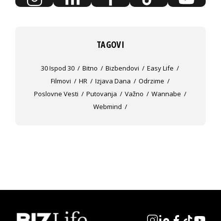
TAGOVI
30 Ispod 30
Bitno
Bizbendovi
Easy Life
Filmovi
HR
Izjava Dana
Odrzime
Poslovne Vesti
Putovanja
Važno
Wannabe
Webmind