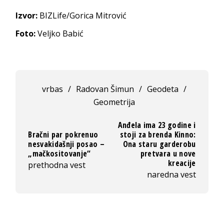
Izvor:
BIZLife/Gorica Mitrović
Foto:
Veljko Babić
vrbas
/
Radovan Šimun
/
Geodeta
/
Geometrija
Anđela ima 23 godine i
Bračni par pokrenuo
stoji za brenda Kinno:
nesvakidašnji posao –
Ona staru garderobu
„mačkositovanje“
pretvara u nove
kreacije
prethodna vest
naredna vest