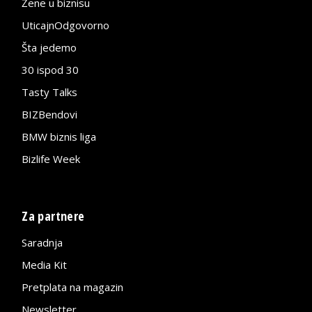
Žene u biznisu
UticajnOdgovorno
Šta jedemo
30 ispod 30
Tasty Talks
BIZBendovi
BMW biznis liga
Bizlife Week
Za partnere
Saradnja
Media Kit
Pretplata na magazin
Newsletter