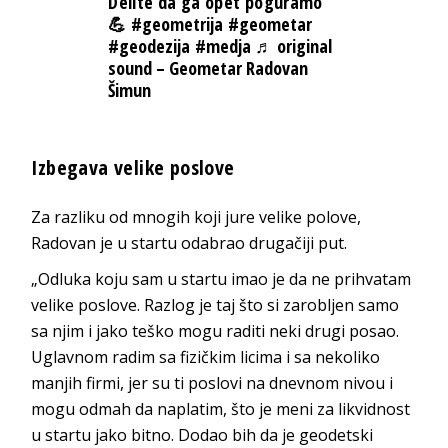
Delite da ga opet poguramo
💪
#geometrija
#geometar
#geodezija
#medja
♬ original
sound – Geometar Radovan
Šimun
Izbegava velike poslove
Za razliku od mnogih koji jure velike polove,
Radovan je u startu odabrao drugačiji put.
„Odluka koju sam u startu imao je da ne prihvatam
velike poslove. Razlog je taj što si zarobljen samo
sa njim i jako teško mogu raditi neki drugi posao.
Uglavnom radim sa fizičkim licima i sa nekoliko
manjih firmi, jer su ti poslovi na dnevnom nivou i
mogu odmah da naplatim, što je meni za likvidnost
u startu jako bitno. Dodao bih da je geodetski