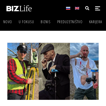
NOVO
U FOKUSU
BIZNIS
PREDUZETNIŠTVO
KARIJERA