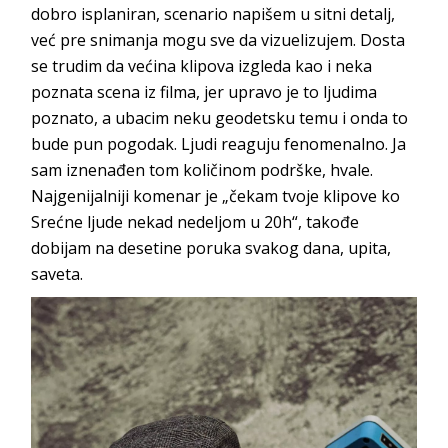
dobro isplaniran, scenario napišem u sitni detalj,
već pre snimanja mogu sve da vizuelizujem. Dosta
se trudim da većina klipova izgleda kao i neka
poznata scena iz filma, jer upravo je to ljudima
poznato, a ubacim neku geodetsku temu i onda to
bude pun pogodak. Ljudi reaguju fenomenalno. Ja
sam iznenađen tom količinom podrške, hvale.
Najgenijalniji komenar je „čekam tvoje klipove ko
Srećne ljude nekad nedeljom u 20h“, takođe
dobijam na desetine poruka svakog dana, upita,
saveta.