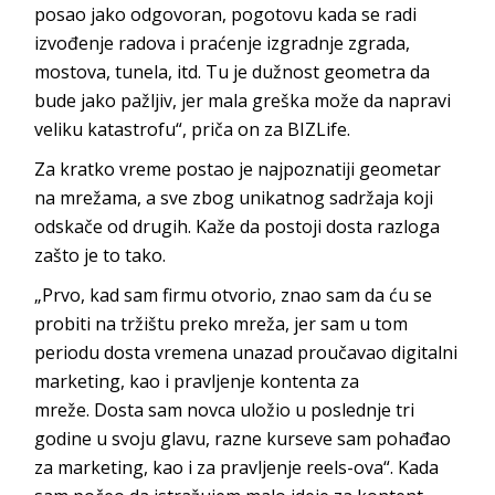
posao jako odgovoran, pogotovu kada se radi
izvođenje radova i praćenje izgradnje zgrada,
mostova, tunela, itd. Tu je dužnost geometra da
bude jako pažljiv, jer mala greška može da napravi
veliku katastrofu“, priča on za BIZLife.
Za kratko vreme postao je najpoznatiji geometar
na mrežama, a sve zbog unikatnog sadržaja koji
odskače od drugih. Kaže da postoji dosta razloga
zašto je to tako.
„Prvo, kad sam firmu otvorio, znao sam da ću se
probiti na tržištu preko mreža, jer sam u tom
periodu dosta vremena unazad proučavao digitalni
marketing, kao i pravljenje kontenta za
mreže. Dosta sam novca uložio u poslednje tri
godine u svoju glavu, razne kurseve sam pohađao
za marketing, kao i za pravljenje reels-ova“. Kada