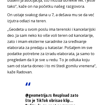
budem ja asocijacija, što možda donekle već i jeste
tako“, kaže on na početku našeg razgovora.
On ustaje svakog dana u 7, a dešava mu se da već
izjutra odlazi na teren.
„Geodeta u svom poslu ima terenski i kancelarijski
deo. Ja sam neko ko više voli teren od kancelarije,
zato i imam eksterne saradnike za sređivanje
elaborata za predaju u katastar. Pošaljem im sve
podatke potrebne za izradu elaborata, ja samo to
pregledam da li je sve u redu. To je odluka koju
sam od starta doneo i to mi štedi gomilu vremena“,
kaže Radovan.
@geometrija.rs
Reupload zato
što je TikTok obrisao klip…