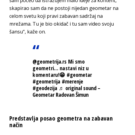
sam počeo da istražujem malo ideje za kontent,
skapirao sam da ne postoji nijedan geometar na
celom svetu koji pravi zabavan sadržaj na
mrežama. Tu je bio okidač i tu sam video svoju
šansu“, kaže on.
@geometrija.rs
Mi smo
geometri… nastavi niz u
komentaru!😁
#geometar
#geometrija
#merenje
#geodezija
♬ original sound –
Geometar Radovan Šimun
Predstavlja posao geometra na zabavan
način