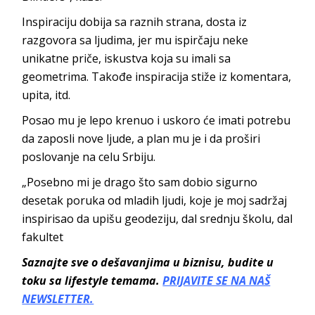
Inspiraciju dobija sa raznih strana, dosta iz
razgovora sa ljudima, jer mu ispirčaju neke
unikatne priče, iskustva koja su imali sa
geometrima. Takođe inspiracija stiže iz komentara,
upita, itd.
Posao mu je lepo krenuo i uskoro će imati potrebu
da zaposli nove ljude, a plan mu je i da proširi
poslovanje na celu Srbiju.
„Posebno mi je drago što sam dobio sigurno
desetak poruka od mladih ljudi, koje je moj sadržaj
inspirisao da upišu geodeziju, dal srednju školu, dal
fakultet
Saznajte sve o dešavanjima u biznisu, budite u
toku sa lifestyle temama.
PRIJAVITE SE NA NAŠ
NEWSLETTER.