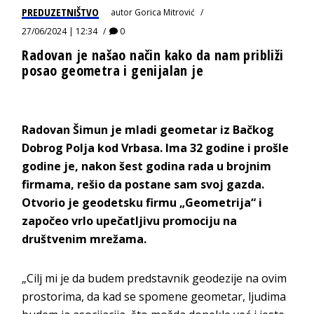
PREDUZETNIŠTVO
autor
Gorica Mitrović
27/06/2024 | 12:34
0
Radovan je našao način kako da nam približi
posao geometra i genijalan je
Radovan Šimun je mladi geometar iz Bačkog
Dobrog Polja kod Vrbasa. Ima 32 godine i prošle
godine je, nakon šest godina rada u brojnim
firmama, rešio da postane sam svoj gazda.
Otvorio je geodetsku firmu „Geometrija“ i
započeo vrlo upečatljivu promociju na
društvenim mrežama.
„Cilj mi je da budem predstavnik geodezije na ovim
prostorima, da kad se spomene geometar, ljudima