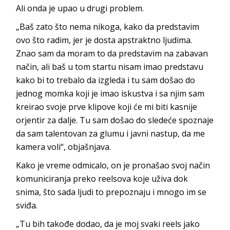
Ali onda je upao u drugi problem.
„Baš zato što nema nikoga, kako da predstavim
ovo što radim, jer je dosta apstraktno ljudima.
Znao sam da moram to da predstavim na zabavan
način, ali baš u tom startu nisam imao predstavu
kako bi to trebalo da izgleda i tu sam došao do
jednog momka koji je imao iskustva i sa njim sam
kreirao svoje prve klipove koji će mi biti kasnije
orjentir za dalje. Tu sam došao do sledeće spoznaje
da sam talentovan za glumu i javni nastup, da me
kamera voli“, objašnjava.
Kako je vreme odmicalo, on je pronašao svoj način
komuniciranja preko reelsova koje uživa dok
snima, što sada ljudi to prepoznaju i mnogo im se
sviđa.
„Tu bih takođe dodao, da je moj svaki reels jako