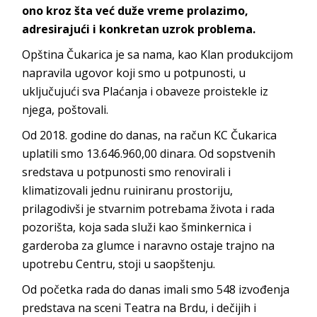
ono kroz šta već duže vreme prolazimo,
adresirajući i konkretan uzrok problema.
Opština Čukarica je sa nama, kao Klan produkcijom
napravila ugovor koji smo u potpunosti, u
uključujući sva Plaćanja i obaveze proistekle iz
njega, poštovali.
Od 2018. godine do danas, na račun KC Čukarica
uplatili smo 13.646.960,00 dinara. Od sopstvenih
sredstava u potpunosti smo renovirali i
klimatizovali jednu ruiniranu prostoriju,
prilagodivši je stvarnim potrebama života i rada
pozorišta, koja sada služi kao šminkernica i
garderoba za glumce i naravno ostaje trajno na
upotrebu Centru, stoji u saopštenju.
Od početka rada do danas imali smo 548 izvođenja
predstava na sceni Teatra na Brdu, i dečijih i