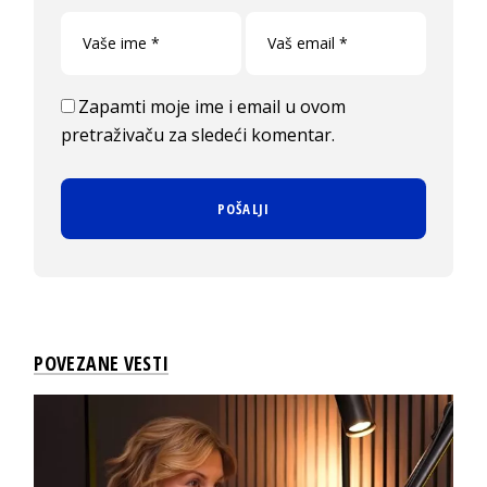
Zapamti moje ime i email u ovom
pretraživaču za sledeći komentar.
POVEZANE VESTI