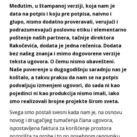
Međutim, u štampanoj verziji, koja nam je
data na potpis i koju pre potpisa, naivno i
glupo, nismo dodatno proveravali, verujući i
podrazumevajući poslovnu etiku i elementarno
poštenje naših partnera, tačnije direktora
Rakočevića, dodata je jedna rečenica. Dodata
bez našeg znanja i mimo dogovorene verzije
teksta ugovora. O čemu nismo obavešteni.
Naše poverenje u dugogodišnju saradnju nas je
koštalo, a takvu praksu da nam se na potpis
podvaljuju izmenjeni ugovori, do sada ni kao
pojedinci ni kao produkcija nismo imali, iako
smo realizovali brojne projekte širom sveta.
Svega smo postali svesni kada nam je, na osnovu
novog i drugačijeg tumačenja člana ugovora,
ispostavljena faktura za korišćenje prostora
pozorišta za probe i to po posebnom cenovniku.