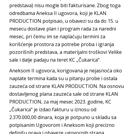
predstava) nisu mogle biti fakturisane. Zbog toga
odredbama Aneksa II ugovora, koji je KLAN
PRODUCTION potpisao, u obavezi su da do 15. u
mesecu dostave plan i program rada za naredni
mesec, pri čemu im se naplaćuju termini za
korišćenje prostora za potrebe proba i igranja
pozorišnih predstava, a materijalni troškovi Velike
sale i dalje padaju na teret KC „Čukarica“.
Aneksom II ugovora, korigovana je nejasnoća oko
naplate termina kada su u pitanju probe i ostala
zauzeća od strane KLAN PRODUCTION. Na osnovu
dostavljenog plana zauzeća sale od strane KLAN
PRODUCTION, za maj mesec 2023. godine, KC
„Čukarica“ je izdao fakturu u iznosu od
2.370.000,00 dinara, koja je potpuno u skladu sa
potpisanim Ugovorom i Aneksom koji precizno
definišu prava i obaveze ugovornih strana.