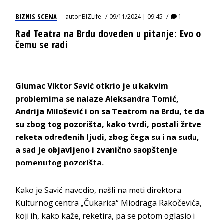
BIZNIS SCENA
autor
BIZLife
09/11/2024 | 09:45
1
Rad Teatra na Brdu doveden u pitanje: Evo o
čemu se radi
Glumac Viktor Savić otkrio je u kakvim
problemima se nalaze Aleksandra Tomić,
Andrija Milošević i on sa Teatrom na Brdu, te da
su zbog tog pozorišta, kako tvrdi, postali žrtve
reketa određenih ljudi, zbog čega su i na sudu,
a sad je objavljeno i zvanično saopštenje
pomenutog pozorišta.
Kako je Savić navodio, našli na meti direktora
Kulturnog centra „Čukarica“ Miodraga Rakočevića,
koji ih, kako kaže, reketira, pa se potom oglasio i