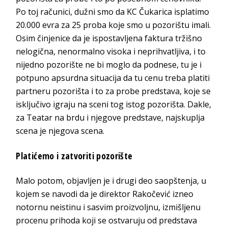
Po toj računici, dužni smo da KC Čukarica isplatimo
20.000 evra za 25 proba koje smo u pozorištu imali.
Osim činjenice da je ispostavljena faktura tržišno
nelogična, nenormalno visoka i neprihvatljiva, i to
nijedno pozorište ne bi moglo da podnese, tu je i
potpuno apsurdna situacija da tu cenu treba platiti
partneru pozorišta i to za probe predstava, koje se
isključivo igraju na sceni tog istog pozorišta. Dakle,
za Teatar na brdu i njegove predstave, najskuplja
scena je njegova scena.
Platićemo i zatvoriti pozorište
Malo potom, objavljen je i drugi deo saopštenja, u
kojem se navodi da je direktor Rakočević izneo
notornu neistinu i sasvim proizvoljnu, izmišljenu
procenu prihoda koji se ostvaruju od predstava