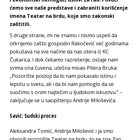
ćemo sve naše predstave i zabraniti korišćenje
imena Teatar na brdu, koje smo zakonski
zaštitili.
S druge strane, mi ne znamo i nismo uspeli da
otkrijemo zašto gospodin Rakočević već godinama
pokušava na sve načine da nas otera iz KC
Čukarica. I dok čekamo razrešenje, ostaje nam
svima ona čuvena, utešna misao Pitera Bruka:
„Pozorište postoji da bi nam pokazalo istinu i
lepotu u svetu, ali i da bi nam pomoglo da se
suočimo s onim najtežim u ljudskom iskustvu.“ –
zaključuje se u saopštenju Andrije Miloševića.
Savić: Sudski proces
Aleksandra Tomić, Andrija Milošević i ja smo
otvorili pozorište Teatar na brdu, to se zna. Evo,