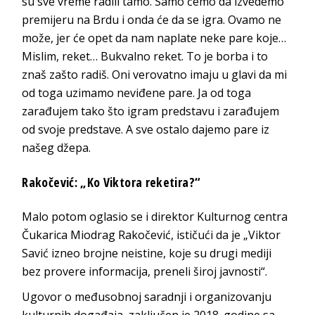
su sve vreme radili tamo. Samo ćemo da izvedemo
premijeru na Brdu i onda će da se igra. Ovamo ne
može, jer će opet da nam naplate neke pare koje…
Mislim, reket… Bukvalno reket. To je borba i to
znaš zašto radiš. Oni verovatno imaju u glavi da mi
od toga uzimamo neviđene pare. Ja od toga
zarađujem tako što igram predstavu i zarađujem
od svoje predstave. A sve ostalo dajemo pare iz
našeg džepa.
Rakočević: „Ko Viktora reketira?“
Malo potom oglasio se i direktor Kulturnog centra
Čukarica Miodrag Rakočević, ističući da je „Viktor
Savić izneo brojne neistine, koje su drugi mediji
bez provere informacija, preneli široj javnosti“.
Ugovor o međusobnoj saradnji i organizovanju