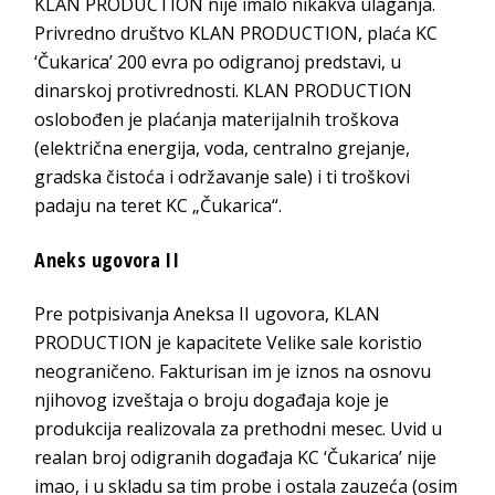
KLAN PRODUCTION nije imalo nikakva ulaganja.
Privredno društvo KLAN PRODUCTION, plaća KC
‘Čukarica’ 200 evra po odigranoj predstavi, u
dinarskoj protivrednosti. KLAN PRODUCTION
oslobođen je plaćanja materijalnih troškova
(električna energija, voda, centralno grejanje,
gradska čistoća i održavanje sale) i ti troškovi
padaju na teret KC „Čukarica“.
Aneks ugovora II
Pre potpisivanja Aneksa II ugovora, KLAN
PRODUCTION je kapacitete Velike sale koristio
neograničeno. Fakturisan im je iznos na osnovu
njihovog izveštaja o broju događaja koje je
produkcija realizovala za prethodni mesec. Uvid u
realan broj odigranih događaja KC ‘Čukarica’ nije
imao, i u skladu sa tim probe i ostala zauzeća (osim