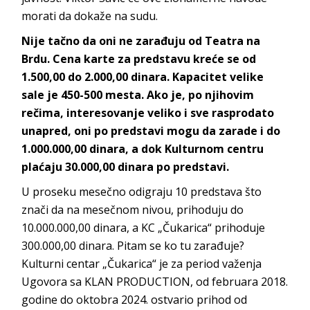
morati da dokaže na sudu.
Nije tačno da oni ne zarađuju od Teatra na
Brdu. Cena karte za predstavu kreće se od
1.500,00 do 2.000,00 dinara. Kapacitet velike
sale je 450-500 mesta. Ako je, po njihovim
rečima, interesovanje veliko i sve rasprodato
unapred, oni po predstavi mogu da zarade i do
1.000.000,00 dinara, a dok Kulturnom centru
plaćaju 30.000,00 dinara po predstavi.
U proseku mesečno odigraju 10 predstava što
znači da na mesečnom nivou, prihoduju do
10.000.000,00 dinara, a KC „Čukarica“ prihoduje
300.000,00 dinara. Pitam se ko tu zarađuje?
Kulturni centar „Čukarica“ je za period važenja
Ugovora sa KLAN PRODUCTION, od februara 2018.
godine do oktobra 2024. ostvario prihod od