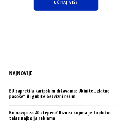
UČITAJ VIŠE
NAJNOVIJE
EU zapretila karipskim državama: Ukinite „zlatne
pasoše“ ili gubite bezvizni režim
Ko navija za 40 stepeni? Biznisi kojima je toplotni
talas najbolja reklama