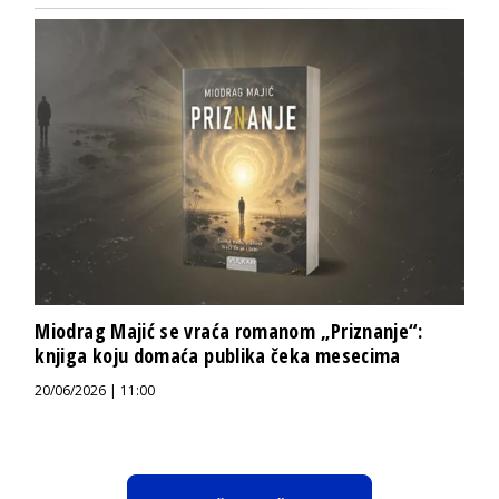
Miodrag Majić se vraća romanom „Priznanje“:
knjiga koju domaća publika čeka mesecima
20/06/2026 | 11:00