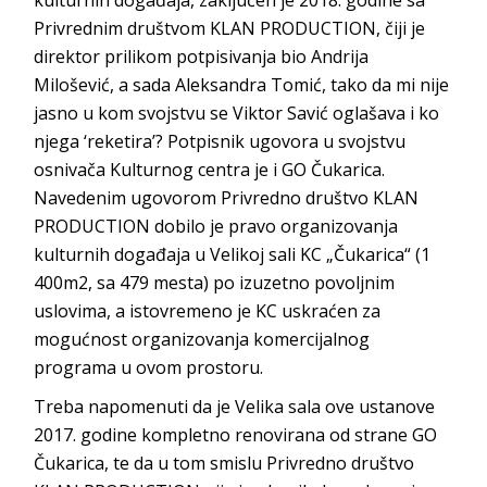
kulturnih događaja, zaključen je 2018. godine sa
Privrednim društvom KLAN PRODUCTION, čiji je
direktor prilikom potpisivanja bio Andrija
Milošević, a sada Aleksandra Tomić, tako da mi nije
jasno u kom svojstvu se Viktor Savić oglašava i ko
njega ‘reketira’? Potpisnik ugovora u svojstvu
osnivača Kulturnog centra je i GO Čukarica.
Navedenim ugovorom Privredno društvo KLAN
PRODUCTION dobilo je pravo organizovanja
kulturnih događaja u Velikoj sali KC „Čukarica“ (1
400m2, sa 479 mesta) po izuzetno povoljnim
uslovima, a istovremeno je KC uskraćen za
mogućnost organizovanja komercijalnog
programa u ovom prostoru.
Treba napomenuti da je Velika sala ove ustanove
2017. godine kompletno renovirana od strane GO
Čukarica, te da u tom smislu Privredno društvo