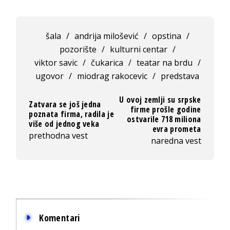
šala
/
andrija milošević
/
opstina
/
pozorište
/
kulturni centar
/
viktor savic
/
čukarica
/
teatar na brdu
/
ugovor
/
miodrag rakocevic
/
predstava
U ovoj zemlji su srpske
Zatvara se još jedna
firme prošle godine
poznata firma, radila je
ostvarile 718 miliona
više od jednog veka
evra prometa
prethodna vest
naredna vest
Komentari