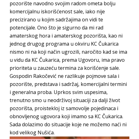
pozorište navodno svojim radom ometa bolju
komercijalnu iskorišćenost sale, iako nije
precizirano u kojim sadržajima on vidi te
potencijale. Ono što je sigurno da mi rad
amaterskog hora i amaterskog pozorišta, kao ni
jednog drugog programa u okviru KC Čukarica
nismo ni na koji način ugrozili, naročito kad se ima
u vidu da KC Čukarica, prema Ugovoru, ima pravo
prioriteta u zauzeću termina za korišćenje sale.
Gospodin Rakočević ne razlikuje pojmove sala i
pozorište, predstava i sadržaj, komercijalni termini
i generalna proba. Uprkos svim uspesima,
trenutno smo u neodrživoj situaciji za dalji život
pozorišta, proistekloj iz samovolje pojedinaca i
obnovljenog ugovora koji imamo sa KC Čukarica.
Sada dolazimo do situacije koje ne možemo naći ni
kod velikog Nušića.