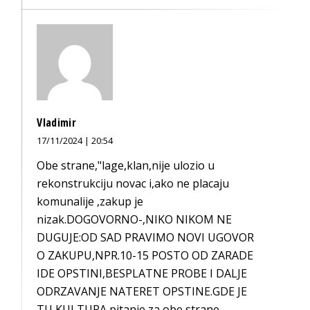
Vladimir
17/11/2024 | 20:54
Obe strane,"lage,klan,nije ulozio u
rekonstrukciju novac i,ako ne placaju
komunalije ,zakup je
nizak.DOGOVORNO-,NIKO NIKOM NE
DUGUJE:OD SAD PRAVIMO NOVI UGOVOR
O ZAKUPU,NPR.10-15 POSTO OD ZARADE
IDE OPSTINI,BESPLATNE PROBE I DALJE
ODRZAVANJE NATERET OPSTINE.GDE JE
TU KULTURA,pitanje za obe strane