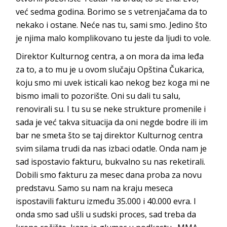
već sedma godina. Borimo se s vetrenjačama da to
nekako i ostane. Neće nas tu, sami smo. Jedino što
je njima malo komplikovano tu jeste da ljudi to vole.
Direktor Kulturnog centra, a on mora da ima leđa
za to, a to mu je u ovom slučaju Opština Čukarica,
koju smo mi uvek isticali kao nekog bez koga mi ne
bismo imali to pozorište. Oni su dali tu salu,
renovirali su. I tu su se neke strukture promenile i
sada je već takva situacija da oni negde bodre ili im
bar ne smeta što se taj direktor Kulturnog centra
svim silama trudi da nas izbaci odatle. Onda nam je
sad ispostavio fakturu, bukvalno su nas reketirali.
Dobili smo fakturu za mesec dana proba za novu
predstavu. Samo su nam na kraju meseca
ispostavili fakturu između 35.000 i 40.000 evra. I
onda smo sad ušli u sudski proces, sad treba da