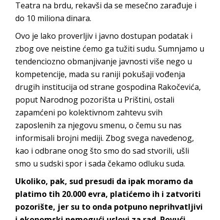
Teatra na brdu, rekavši da se mesečno zarađuje i
do 10 miliona dinara.
Ovo je lako proverljiv i javno dostupan podatak i
zbog ove neistine ćemo ga tužiti sudu. Sumnjamo u
tendenciozno obmanjivanje javnosti više nego u
kompetencije, mada su raniji pokušaji vođenja
drugih institucija od strane gospodina Rakočevića,
poput Narodnog pozorišta u Prištini, ostali
zapamćeni po kolektivnom zahtevu svih
zaposlenih za njegovu smenu, o čemu su nas
informisali brojni mediji. Zbog svega navedenog,
kao i odbrane onog što smo do sad stvorili, ušli
smo u sudski spor i sada čekamo odluku suda.
Ukoliko, pak, sud presudi da ipak moramo da
platimo tih 20.000 evra, platićemo ih i zatvoriti
pozorište, jer su to onda potpuno neprihvatljivi
i ekonomski nemogući uslovi za rad. Povući