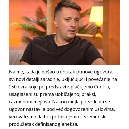
Naime, kada je došao trenutak obnove ugovora,
svi novi detalji saradnje, uključujući i povećanje na
250 evra koje po predstavi isplaćujemo Centru,
usaglašeni su prema uobičajenoj praksi,
razmenom mejlova. Nakon mejla potvrde da se
ugovor nastavlja pod već dogovorenim uslovima,
verovali smo da to i potpisujemo – vremenski
produžetak definisanog aneksa.