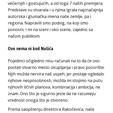
večernjih i gostujućih, a od toga 7 naših premijera.
Predstave su stvarala i u njima igrala najznačajnija
autorska i glumačka imena naše zemlje, pa i
regiona. Napravili smo podvig, na koji smo
ponosni, i mi na sceni i oko scene, zajedno sa
našom publikom.
Ovo nema ni kod Nušića
Pojedinci očigledno nisu računali na to da će ovo
postati stvarno mesto okupljanja i pravo pozorište.
Njih možda nervira naš uspeh, jer postaje ogledalo
njihove nesposobnosti, možda im stojimo na putu
njihovih ličnih planova, kombinacija i ambicija, ne
znam. Ono što je sigurno jeste da ne razumeju
vrednost onoga što je stvoreno.
Prema saopštenju direktora Rakočevića, naše