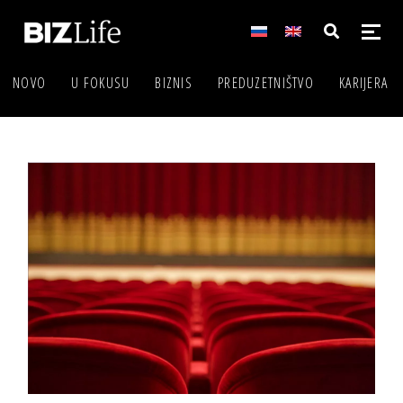
NOVO
U FOKUSU
BIZNIS
PREDUZETNIŠTVO
KARIJERA