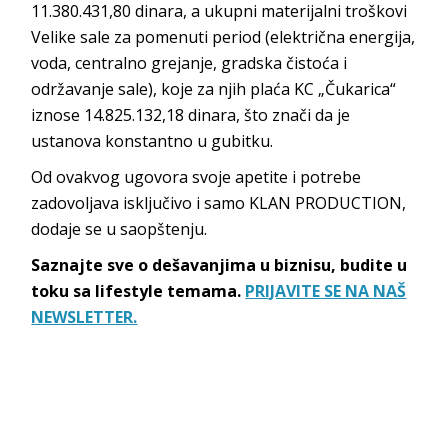
11.380.431,80 dinara, a ukupni materijalni troškovi
Velike sale za pomenuti period (električna energija,
voda, centralno grejanje, gradska čistoća i
održavanje sale), koje za njih plaća KC „Čukarica“
iznose 14.825.132,18 dinara, što znači da je
ustanova konstantno u gubitku.
Od ovakvog ugovora svoje apetite i potrebe
zadovoljava isključivo i samo KLAN PRODUCTION,
dodaje se u saopštenju.
Saznajte sve o dešavanjima u biznisu, budite u
toku sa lifestyle temama.
PRIJAVITE SE NA NAŠ
NEWSLETTER.