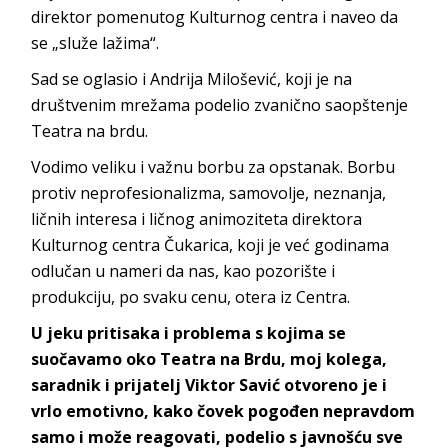
direktor pomenutog Kulturnog centra i naveo da
se „služe lažima“.
Sad se oglasio i Andrija Milošević, koji je na
društvenim mrežama podelio zvanično saopštenje
Teatra na brdu.
Vodimo veliku i važnu borbu za opstanak. Borbu
protiv neprofesionalizma, samovolje, neznanja,
ličnih interesa i ličnog animoziteta direktora
Kulturnog centra Čukarica, koji je već godinama
odlučan u nameri da nas, kao pozorište i
produkciju, po svaku cenu, otera iz Centra.
U jeku pritisaka i problema s kojima se
suočavamo oko Teatra na Brdu, moj kolega,
saradnik i prijatelj Viktor Savić otvoreno je i
vrlo emotivno, kako čovek pogođen nepravdom
samo i može reagovati, podelio s javnošću sve