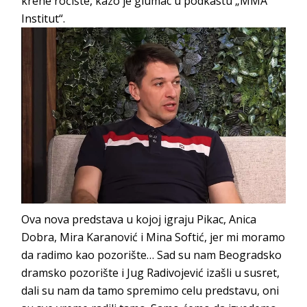
krene ročište, kazo je glumac u podkastu „MMA
Institut“.
Ova nova predstava u kojoj igraju Pikac, Anica
Dobra, Mira Karanović i Mina Softić, jer mi moramo
da radimo kao pozorište… Sad su nam Beogradsko
dramsko pozorište i Jug Radivojević izašli u susret,
dali su nam da tamo spremimo celu predstavu, oni