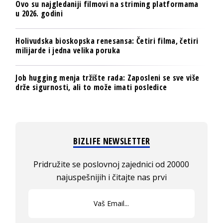
Ovo su najgledaniji filmovi na striming platformama
u 2026. godini
Holivudska bioskopska renesansa: Četiri filma, četiri
milijarde i jedna velika poruka
Job hugging menja tržište rada: Zaposleni se sve više
drže sigurnosti, ali to može imati posledice
BIZLIFE NEWSLETTER
Pridružite se poslovnoj zajednici od 20000
najuspešnijih i čitajte nas prvi