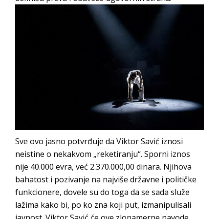
Sve ovo jasno potvrđuje da Viktor Savić iznosi
neistine o nekakvom „reketiranju“. Sporni iznos
nije 40.000 evra, već 2.370.000,00 dinara. Njihova
bahatost i pozivanje na najviše državne i političke
funkcionere, dovele su do toga da se sada služe
lažima kako bi, po ko zna koji put, izmanipulisali
javnost. Viktor Savić će ove zlonamerne navode