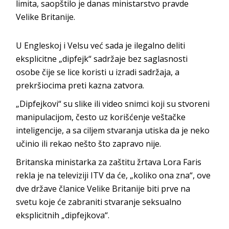
limita, saopštilo je danas ministarstvo pravde
Velike Britanije.
U Engleskoj i Velsu već sada je ilegalno deliti
eksplicitne „dipfejk“ sadržaje bez saglasnosti
osobe čije se lice koristi u izradi sadržaja, a
prekršiocima preti kazna zatvora.
„Dipfejkovi“ su slike ili video snimci koji su stvoreni
manipulacijom, često uz korišćenje veštačke
inteligencije, a sa ciljem stvaranja utiska da je neko
učinio ili rekao nešto što zapravo nije.
Britanska ministarka za zaštitu žrtava Lora Faris
rekla je na televiziji ITV da će, „koliko ona zna“, ove
dve države članice Velike Britanije biti prve na
svetu koje će zabraniti stvaranje seksualno
eksplicitnih „dipfejkova“.