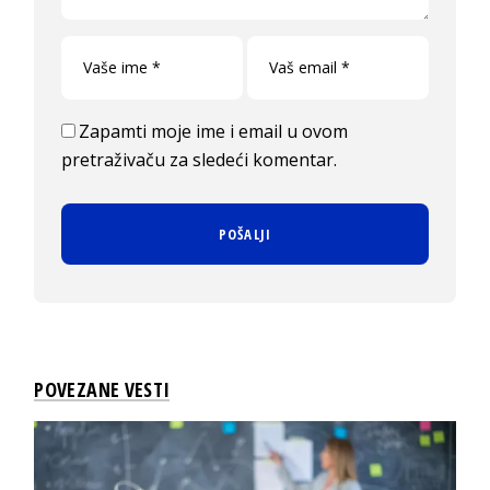
Zapamti moje ime i email u ovom
pretraživaču za sledeći komentar.
POVEZANE VESTI