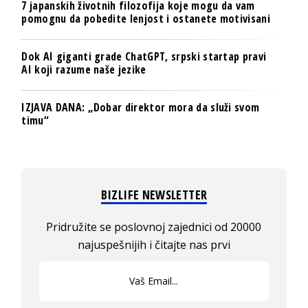
7 japanskih životnih filozofija koje mogu da vam
pomognu da pobedite lenjost i ostanete motivisani
Dok AI giganti grade ChatGPT, srpski startap pravi
AI koji razume naše jezike
IZJAVA DANA: „Dobar direktor mora da služi svom
timu“
BIZLIFE NEWSLETTER
Pridružite se poslovnoj zajednici od 20000
najuspešnijih i čitajte nas prvi