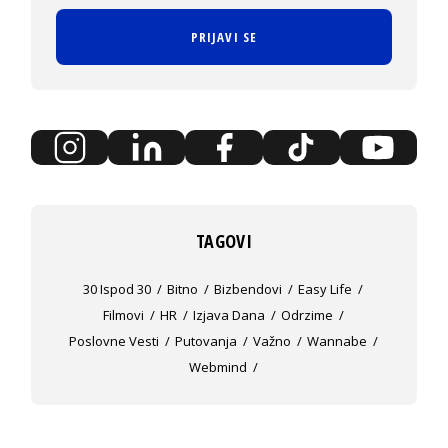
PRIJAVI SE
TAGOVI
30 Ispod 30
Bitno
Bizbendovi
Easy Life
Filmovi
HR
Izjava Dana
Odrzime
Poslovne Vesti
Putovanja
Važno
Wannabe
Webmind