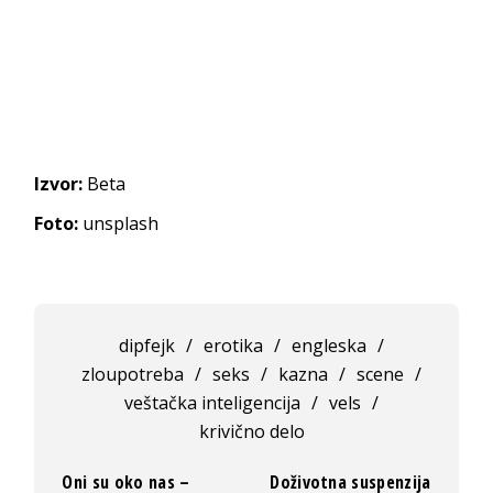
Izvor:
Beta
Foto:
unsplash
dipfejk
/
erotika
/
engleska
/
zloupotreba
/
seks
/
kazna
/
scene
/
veštačka inteligencija
/
vels
/
krivično delo
Oni su oko nas –
Doživotna suspenzija