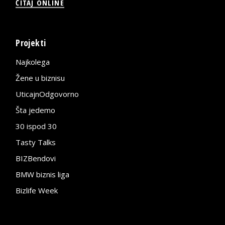
ČITAJ ONLINE
Projekti
Najkolega
Žene u biznisu
UticajnOdgovorno
Šta jedemo
30 ispod 30
Tasty Talks
BIZBendovi
BMW biznis liga
Bizlife Week