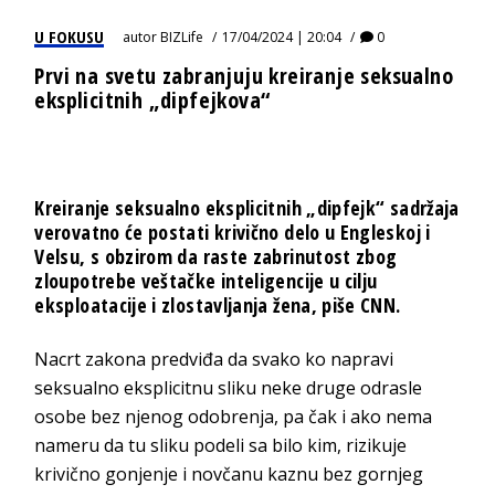
U FOKUSU
autor
BIZLife
17/04/2024 | 20:04
0
Prvi na svetu zabranjuju kreiranje seksualno
eksplicitnih „dipfejkova“
Kreiranje seksualno eksplicitnih „dipfejk“ sadržaja
verovatno će postati krivično delo u Engleskoj i
Velsu, s obzirom da raste zabrinutost zbog
zloupotrebe veštačke inteligencije u cilju
eksploatacije i zlostavljanja žena, piše CNN.
Nacrt zakona predviđa da svako ko napravi
seksualno eksplicitnu sliku neke druge odrasle
osobe bez njenog odobrenja, pa čak i ako nema
nameru da tu sliku podeli sa bilo kim, rizikuje
krivično gonjenje i novčanu kaznu bez gornjeg