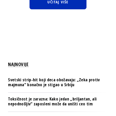
UČITAJ VIŠE
NAJNOVIJE
Svetski strip-hit koji deca obožavaju: „Zeka protiv
majmuna“ konačno je stigao u Srbiju
Toksičnost je zarazna: Kako jedan „briljantan, ali
nepodnošljiv“ zaposleni može da uništi ceo tim