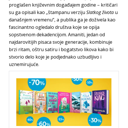
proglašen književnim događajem godine – kritičari
su ga opisali kao „štampanu verziju
Slatkog života
u
današnjem vremenu“, a publika ga je doživela kao
fascinantno ogledalo društva koje se opija
sopstvenom dekadencijom. Amaniti, jedan od
najdarovitijih pisaca svoje generacije, kombinuje
brzi ritam, oštru satiru i bogatstvo likova kako bi
stvorio delo koje je podjednako uzbudljivo i
uznemirujuće.