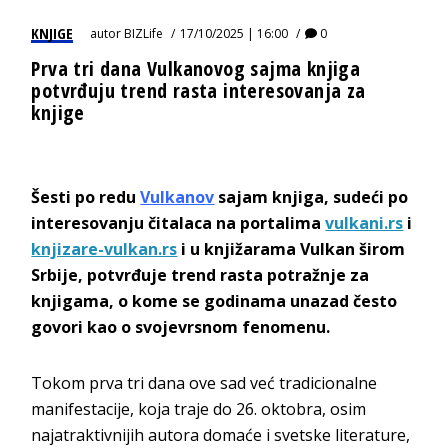
KNJIGE
autor
BIZLife
17/10/2025 | 16:00
0
Prva tri dana Vulkanovog sajma knjiga
potvrđuju trend rasta interesovanja za
knjige
Šesti po redu
Vulkanov
sajam knjiga, sudeći po
interesovanju čitalaca na portalima
vulkani.rs
i
knjizare-vulkan.rs
i u knjižarama Vulkan širom
Srbije, potvrđuje trend rasta potražnje za
knjigama, o kome se godinama unazad često
govori kao o svojevrsnom fenomenu.
Tokom prva tri dana ove sad već tradicionalne
manifestacije, koja traje do 26. oktobra, osim
najatraktivnijih autora domaće i svetske literature,