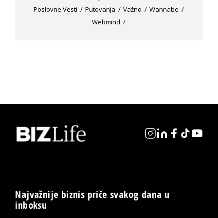
Poslovne Vesti
Putovanja
Važno
Wannabe
Webmind
Najvažnije biznis priče svakog dana u
inboksu