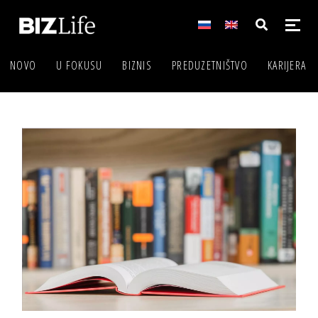
NOVO
U FOKUSU
BIZNIS
PREDUZETNIŠTVO
KARIJERA