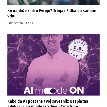
Ko najduže radi u Evropi? Srbija i Balkan u samom
vrhu
10/06/2026 | 14:33
Kako da AI postane tvoj saveznik: Besplatna
edukacija za mlade iz Srbije i Crne Gore