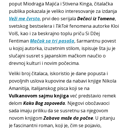
poput Miodraga Majića i Stivena Kinga, čitalačka
publika pokazala je veliko interesovanje za izdanja
Veži me čvrsto
, prvi deo serijala
Dečaci iz Tomena
,
svetskog bestselera i
TikTok
fenomena autorke Kloi
Volš, kao i za beskrajno toplu priču Si Džej
Fentiman
Mačak sa tri pasoša
, šarmantnu povest
u kojoj autorka, izuzetnim stilom, ispisuje šta ju je
slučajni susret s japanskim mačkom naučio o
drevnoj kulturi i novim počecima.
Veliki broj čitalaca, iskoristio je dane popusta i
povoljnih uslova kupovine da nabavi knjige Nikola
Amanitija, italijanskog pisca koji se na
Vulkanovom sajmu knjiga
već predstavio remek
delom
Kako Bog zapoveda
.
Njegovi obožavaoci
sada imaju priliku da se susretnu sa njegovom
novom knjigom
Zabava može da počne
. U pitanju
je fascinantni roman, koji je, čim se pojavio,