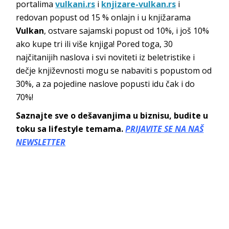
portalima
vulkani.rs
i
knjizare-vulkan.rs
i
redovan popust od 15 % onlajn i u knjižarama
Vulkan
, ostvare sajamski popust od 10%, i još 10%
ako kupe tri ili više knjiga! Pored toga, 30
najčitanijih naslova i svi noviteti iz beletristike i
dečje književnosti mogu se nabaviti s popustom od
30%, a za pojedine naslove popusti idu čak i do
70%!
Saznajte sve o dešavanjima u biznisu, budite u
toku sa lifestyle temama.
PRIJAVITE SE NA NAŠ
NEWSLETTER