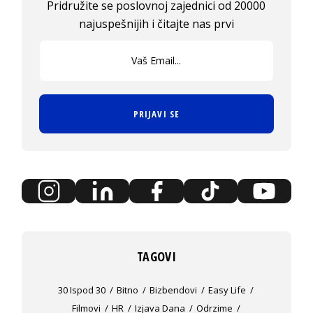
Pridružite se poslovnoj zajednici od 20000
najuspešnijih i čitajte nas prvi
PRIJAVI SE
TAGOVI
30 Ispod 30
Bitno
Bizbendovi
Easy Life
Filmovi
HR
Izjava Dana
Odrzime