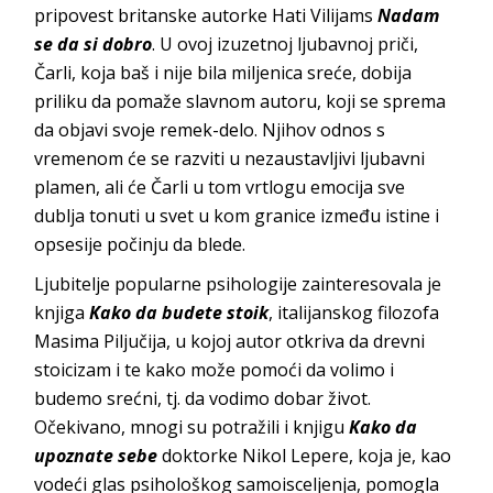
pripovest britanske autorke Hati Vilijams
Nadam
se da si dobro
. U ovoj izuzetnoj ljubavnoj priči,
Čarli, koja baš i nije bila miljenica sreće, dobija
priliku da pomaže slavnom autoru, koji se sprema
da objavi svoje remek-delo. Njihov odnos s
vremenom će se razviti u nezaustavljivi ljubavni
plamen, ali će Čarli u tom vrtlogu emocija sve
dublja tonuti u svet u kom granice između istine i
opsesije počinju da blede.
Ljubitelje popularne psihologije zainteresovala je
knjiga
Kako da budete stoik
, italijanskog filozofa
Masima Piljučija, u kojoj autor otkriva da drevni
stoicizam i te kako može pomoći da volimo i
budemo srećni, tj. da vodimo dobar život.
Očekivano, mnogi su potražili i knjigu
Kako da
upoznate sebe
doktorke Nikol Lepere, koja je, kao
vodeći glas psihološkog samoisceljenja, pomogla