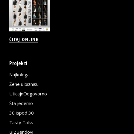
ČITAJ ONLINE
Projekti
Najkolega
Žene u biznisu
UticajnOdgovorno
Šta jedemo
30 ispod 30
Tasty Talks
BIZBendovi