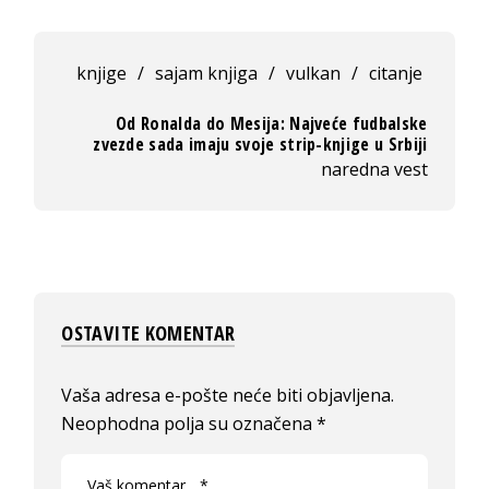
knjige
/
sajam knjiga
/
vulkan
/
citanje
Od Ronalda do Mesija: Najveće fudbalske
zvezde sada imaju svoje strip-knjige u Srbiji
naredna vest
OSTAVITE KOMENTAR
Vaša adresa e-pošte neće biti objavljena.
Neophodna polja su označena
*