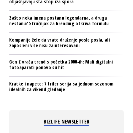
objašnjavaju šta stoji iza spora
Zašto neka imena postanu legendarna, a druga
nestanu? Stručnjak za brending otkriva formulu
Kompanije žele da vrate druženje posle posla, ali
zaposleni više nisu zainteresovani
Gen Z vraća trend s početka 2000-ih: Mali digitalni
fotoaparati ponovo su hit
Kratke i napete: 7 triler serija sa jednom sezonom
idealnih za vikend gledanje
BIZLIFE NEWSLETTER