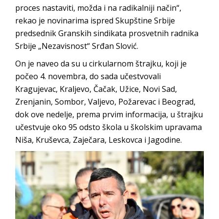
proces nastaviti, možda i na radikalniji način“,
rekao je novinarima ispred Skupštine Srbije
predsednik Granskih sindikata prosvetnih radnika
Srbije „Nezavisnost“ Srđan Slović.
On je naveo da su u cirkularnom štrajku, koji je
počeo 4. novembra, do sada učestvovali
Kragujevac, Kraljevo, Čačak, Užice, Novi Sad,
Zrenjanin, Sombor, Valjevo, Požarevac i Beograd,
dok ove nedelje, prema prvim informacija, u štrajku
učestvuje oko 95 odsto škola u školskim upravama
Niša, Kruševca, Zaječara, Leskovca i Jagodine.