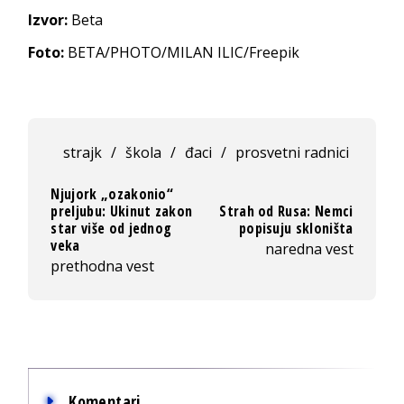
Izvor:
Beta
Foto:
BETA/PHOTO/MILAN ILIC/Freepik
strajk
/
škola
/
đaci
/
prosvetni radnici
Njujork „ozakonio“
preljubu: Ukinut zakon
Strah od Rusa: Nemci
star više od jednog
popisuju skloništa
veka
naredna vest
prethodna vest
Komentari