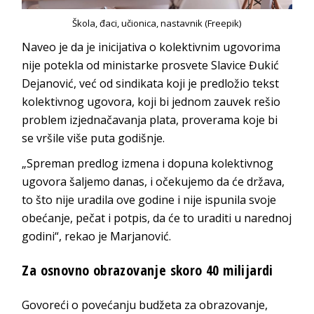
Škola, đaci, učionica, nastavnik (Freepik)
Naveo je da je inicijativa o kolektivnim ugovorima
nije potekla od ministarke prosvete Slavice Đukić
Dejanović, već od sindikata koji je predložio tekst
kolektivnog ugovora, koji bi jednom zauvek rešio
problem izjednačavanja plata, proverama koje bi
se vršile više puta godišnje.
„Spreman predlog izmena i dopuna kolektivnog
ugovora šaljemo danas, i očekujemo da će država,
to što nije uradila ove godine i nije ispunila svoje
obećanje, pečat i potpis, da će to uraditi u narednoj
godini“, rekao je Marjanović.
Za osnovno obrazovanje skoro 40 milijardi
Govoreći o povećanju budžeta za obrazovanje,