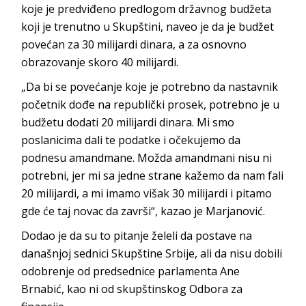
koje je predviđeno predlogom državnog budžeta
koji je trenutno u Skupštini, naveo je da je budžet
povećan za 30 milijardi dinara, a za osnovno
obrazovanje skoro 40 milijardi.
„Da bi se povećanje koje je potrebno da nastavnik
početnik dođe na republički prosek, potrebno je u
budžetu dodati 20 milijardi dinara. Mi smo
poslanicima dali te podatke i očekujemo da
podnesu amandmane. Možda amandmani nisu ni
potrebni, jer mi sa jedne strane kažemo da nam fali
20 milijardi, a mi imamo višak 30 milijardi i pitamo
gde će taj novac da završi“, kazao je Marjanović.
Dodao je da su to pitanje želeli da postave na
današnjoj sednici Skupštine Srbije, ali da nisu dobili
odobrenje od predsednice parlamenta Ane
Brnabić, kao ni od skupštinskog Odbora za