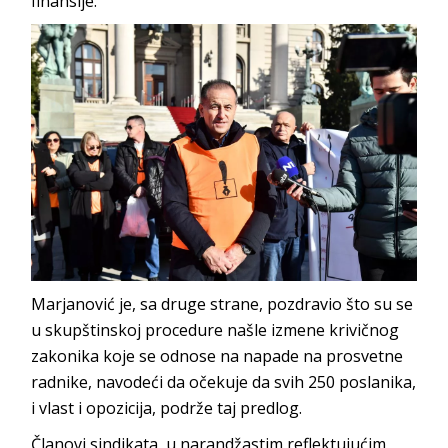
finansije.
Marjanović je, sa druge strane, pozdravio što su se
u skupštinskoj procedure našle izmene krivičnog
zakonika koje se odnose na napade na prosvetne
radnike, navodeći da očekuje da svih 250 poslanika,
i vlast i opozicija, podrže taj predlog.
Članovi sindikata, u narandžastim reflektujućim