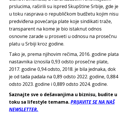
prslucima, raširili su ispred Skupštine Srbije, gde je
u toku rasprava o republičkom budžetu kojim nisu
predviđena povećanja plate koje sindikati traže,
transparent na kome je bio istaknut odnos
osnovne zarade u prosveti u odnosu na prosečnu
platu u Srbiji kroz godine.
Tako je, prema njihovim rečima, 2016. godine plata
nastavnika iznosila 0,93 odsto prosečne plate,
2017. godine 0,94 odsto, 2018. je bila jednaka, dok
je od tada padala na 0,89 odsto 2022. godine, 0,884
odsto 2023. godine i 0,889 odsto 2024. godine.
Saznajte sve o dešavanjima u biznisu, budite u
toku sa lifestyle temama.
PRIJAVITE SE NA NAŠ
NEWSLETTER.