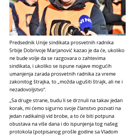
Predsednik Unije sindikata prosvetnih radnika
Srbije Dobrivoje Marjanović kazao je da će, ukoliko
ne bude volje da se razgovara o zahtevima
sindikata, i ukoliko se ispune najave mogućih
umanjenja zarada prosvetnih radnika za vreme
zakonitog štrajka, to „možda ugušiti štrajk, ali ne i
nezadovoljstvo“.
„Sa druge strane, budu li se drznuli na takav jedan
korak, mi ćemo sigurno svoje članstvo pozvati na
jedan radikalniji vid brobe, a to će biti potpuna
obustava na više dana i do ispunjenja tog našeg
protokola (potpisanog prošle godine sa Vladom