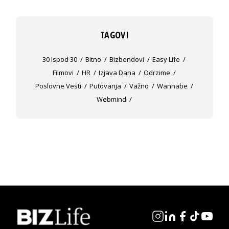
TAGOVI
30 Ispod 30
Bitno
Bizbendovi
Easy Life
Filmovi
HR
Izjava Dana
Odrzime
Poslovne Vesti
Putovanja
Važno
Wannabe
Webmind