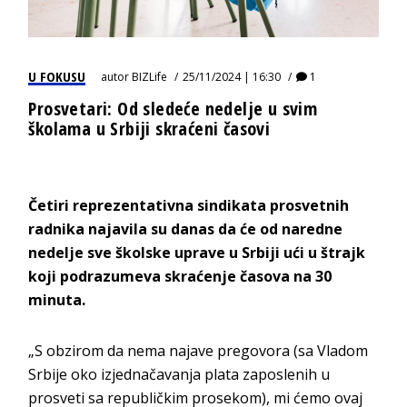
U FOKUSU
autor
BIZLife
25/11/2024 | 16:30
1
Prosvetari: Od sledeće nedelje u svim
školama u Srbiji skraćeni časovi
Četiri reprezentativna sindikata prosvetnih
radnika najavila su danas da će od naredne
nedelje sve školske uprave u Srbiji ući u štrajk
koji podrazumeva skraćenje časova na 30
minuta.
„S obzirom da nema najave pregovora (sa Vladom
Srbije oko izjednačavanja plata zaposlenih u
prosveti sa republičkim prosekom), mi ćemo ovaj