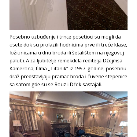
Posebno uzbuđenje i trnce posetioci su mogli da
osete dok su prolazili hodnicima prve ili treće klase,
ložionicama u dnu broda ili šetalištem na njegovoj
palubi. A za ljubitelje remekdela reditelja Džejmsa
Kamerona, filma „Titanik“ iz 1997. godine, posebnu
draž predstavljaju pramac broda i čuvene stepenice
sa satom gde su se Rouz i Džek sastajali.