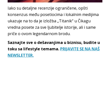
Iako su detaljne recenzije ograničene, opšti
konsenzus među posetiocima i lokalnim medijima
ukazuje na to da je izložba „Titanik“ u Čikagu
vredna posete za sve ljubitelje istorije, ali i same
priče o ovom legendarnom brodu.
Saznajte sve o dešavanjima u biznisu, budite u
toku sa lifestyle temama.
PRIJAVITE SE NA NAŠ
NEWSLETTER.