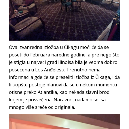
Ova izvanredna izložba u Čikagu moći će da se
poseti do Februara naredne godine, a pre nego što
je stigla u najveći grad Ilinoisa bila je veoma dobro
posećena u Los Anđelesu. Trenutno nema
informacija gde će se preseliti izložba iz Čikaga, i da
li uopšte postoje planovi da se u nekom momentu
otisne preko Atlantika, kao nekada slavni brod
kojem je posvećena. Naravno, nadamo se, sa
mnogo više sreće od originala.