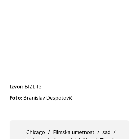
Izvor:
BIZLife
Foto:
Branislav Despotović
Chicago
/
Filmska umetnost
/
sad
/