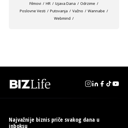
Filmovi
HR
Izjava Dana
Odrzime
Poslovne Vesti
Putovanja
Važno
Wannabe
Webmind
Najvažnije biznis priče svakog dana u
inboksu