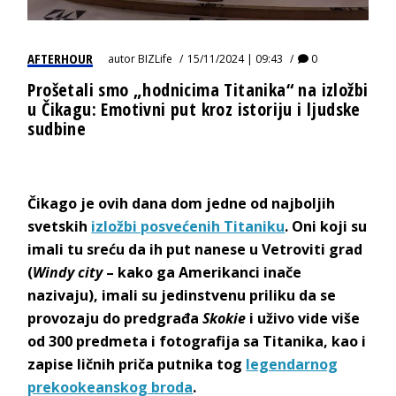
AFTERHOUR
autor
BIZLife
15/11/2024 | 09:43
0
Prošetali smo „hodnicima Titanika“ na izložbi
u Čikagu: Emotivni put kroz istoriju i ljudske
sudbine
Čikago je ovih dana dom jedne od najboljih
svetskih
izložbi posvećenih Titaniku
. Oni koji su
imali tu sreću da ih put nanese u Vetroviti grad
(
Windy city
– kako ga Amerikanci inače
nazivaju), imali su jedinstvenu priliku da se
provozaju do predgrađa
Skokie
i uživo vide više
od 300 predmeta i fotografija sa Titanika, kao i
zapise ličnih priča putnika tog
legendarnog
prekookeanskog broda
.