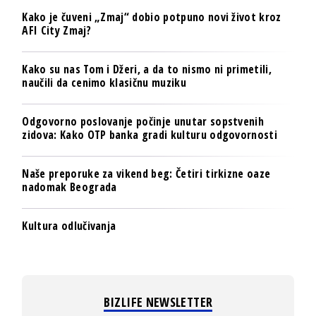
Kako je čuveni „Zmaj“ dobio potpuno novi život kroz
AFI City Zmaj?
Kako su nas Tom i Džeri, a da to nismo ni primetili,
naučili da cenimo klasičnu muziku
Odgovorno poslovanje počinje unutar sopstvenih
zidova: Kako OTP banka gradi kulturu odgovornosti
Naše preporuke za vikend beg: Četiri tirkizne oaze
nadomak Beograda
Kultura odlučivanja
BIZLIFE NEWSLETTER