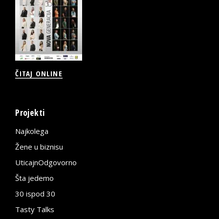
ČITAJ ONLINE
Projekti
Najkolega
Žene u biznisu
UticajnOdgovorno
Šta jedemo
30 ispod 30
Tasty Talks