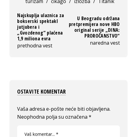
turizam
/
cikago
/
izložba
/
Titanik
Najskuplja ulaznica za
U Beogradu održana
bokserski spektakl
pretpremijera nove HBO
jutjubera i
original serije „DINA:
„Gvozdenog“ plaćena
PROROČANSTVO“
1,9 miliona evra
naredna vest
prethodna vest
OSTAVITE KOMENTAR
Vaša adresa e-pošte neće biti objavljena.
Neophodna polja su označena
*