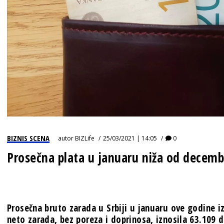
BIZNIS SCENA
autor
BIZLife
25/03/2021 | 14:05
0
Prosečna plata u januaru niža od decem
Prosečna bruto zarada u Srbiji u januaru ove godine i
neto zarada, bez poreza i doprinosa, iznosila 63.109 d