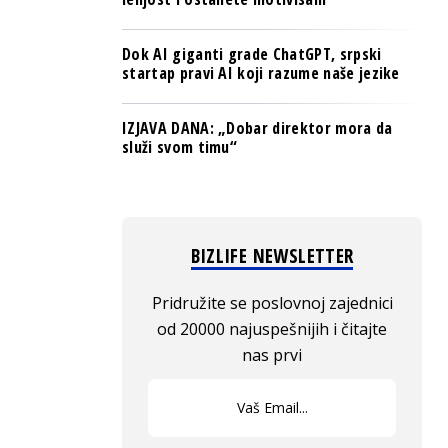
Dok AI giganti grade ChatGPT, srpski
startap pravi AI koji razume naše jezike
IZJAVA DANA: „Dobar direktor mora da
služi svom timu“
BIZLIFE NEWSLETTER
Pridružite se poslovnoj zajednici
od 20000 najuspešnijih i čitajte
nas prvi