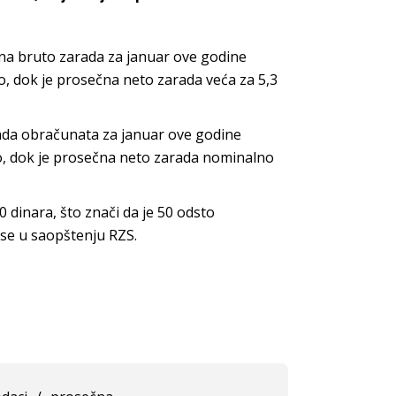
a bruto zarada za januar ove godine
to, dok je prosečna neto zarada veća za 5,3
da obračunata za januar ove godine
to, dok je prosečna neto zarada nominalno
0 dinara, što znači da je 50 odsto
se u saopštenju RZS.