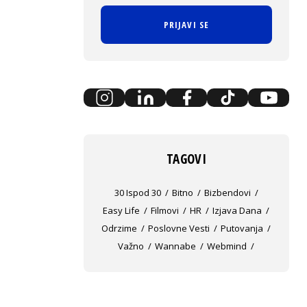
PRIJAVI SE
TAGOVI
30 Ispod 30
Bitno
Bizbendovi
Easy Life
Filmovi
HR
Izjava Dana
Odrzime
Poslovne Vesti
Putovanja
Važno
Wannabe
Webmind