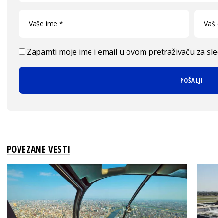
Zapamti moje ime i email u ovom pretraživaču za sl
POVEZANE VESTI