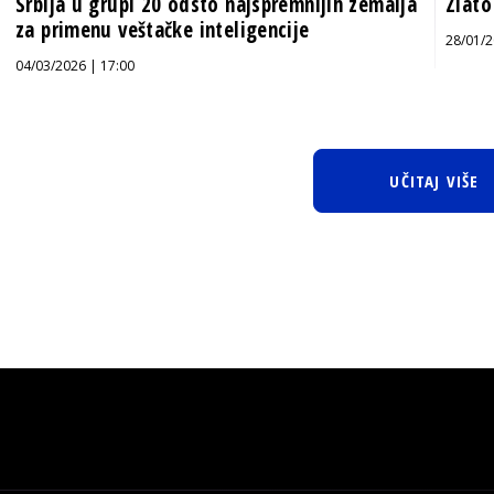
Srbija u grupi 20 odsto najspremnijih zemalja
Zlato
za primenu veštačke inteligencije
28/01/2
04/03/2026 | 17:00
UČITAJ VIŠE