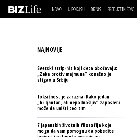
NOVO
U FOKUSU
BIZNIS
PREDUZETNIŠTVO
IZJAVA DANA
BIZNIS SCENA
VIDEO
REAL ESTATE
IZJAVA DANA
BIZNIS SCENA
BREND I KOMUNIKACI
VIDEO
REAL ESTATE
ESG & ENERGY
NAJNOVIJE
BREND I KOMUNIKACI
BANKE
ESG & ENERGY
OSIGURANJE
Svetski strip-hit koji deca obožavaju:
BANKE
„Zeka protiv majmuna“ konačno je
TECH I AI
stigao u Srbiju
OSIGURANJE
BIZNIS & SPORT
TECH I AI
Toksičnost je zarazna: Kako jedan
PULS REGIONA
„briljantan, ali nepodnošljiv“ zaposleni
BIZNIS & SPORT
može da uništi ceo tim
NOVO NA RAFU
PULS REGIONA
7 japanskih životnih filozofija koje
NOVO NA RAFU
mogu da vam pomognu da pobedite
lenjost i ostanete motivisani