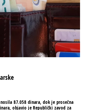
barske
znosila 87.058 dinara, dok je prosečna
inara, objavio je Republički zavod za