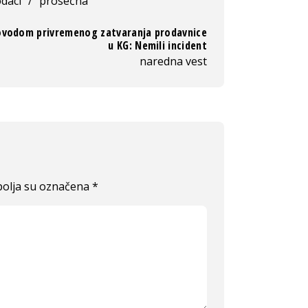
daci
/
prosečna
povodom privremenog zatvaranja prodavnice
u KG: Nemili incident
naredna vest
olja su označena
*