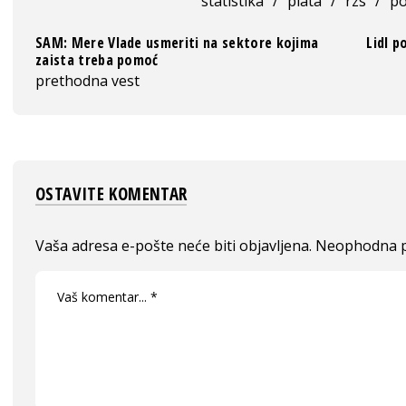
statistika
/
plata
/
rzs
/
po
SAM: Mere Vlade usmeriti na sektore kojima
Lidl 
zaista treba pomoć
prethodna vest
OSTAVITE KOMENTAR
Vaša adresa e-pošte neće biti objavljena.
Neophodna p