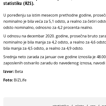
statistiku (RZS).
U poređenju sa istim mesecom prethodne godine, prosečn
nominalno je bila veća za 5,1 odsto, a realno za četiri ods
odsto nominalno, odnosno za 4,2 procenta realno.
U odnosu na decembar 2020. godine, prosečna bruto zara
nominalno je bila manja za 4,2 odsto, a realno za 4,6 ods
bila manja za 4,5 odsto, a realno za 4,9 odsto.
Srednja neto zarada za januar ove godine iznosila je 48.00
zaposlenih ostvarilo zaradu do navedenog iznosa, navodi 
Izvor:
Beta
Foto:
BIZLife