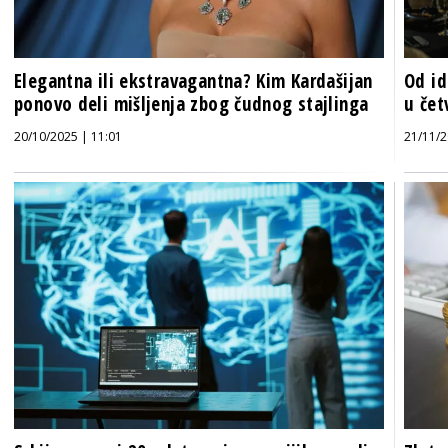
Elegantna ili ekstravagantna? Kim Kardašijan
Od id
ponovo deli mišljenja zbog čudnog stajlinga
u čet
20/10/2025 | 11:01
21/11/2