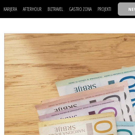
KARIJERA
AFTERHOUR
BIZTRAVEL
GASTRO ZONA
PROJEKTI
NE
POSAO
FILM I SCENA
NAJKOLEGA
LJUDI (HR)
KNJIGE
TASTY TALKS
POSAO
FILM I SCENA
NAJKOLEGA
JE
MOJ UGAO
AUTO SVET
30 ISPOD 30
LJUDI (HR)
KNJIGE
TASTY TALKS
USAVRŠAVANJE
STIL
BACK TO OFFIC
JE
MOJ UGAO
AUTO SVET
30 ISPOD 30
KNOW-HOW
WELLBEING
BIZBENDOVI
USAVRŠAVANJE
STIL
BACK TO OFFIC
BIZKOLEGIJUM
KNOW-HOW
WELLBEING
BIZBENDOVI
BMW BIZNIS LIG
BIZKOLEGIJUM
BIZLIFE WEEK
BMW BIZNIS LIG
IZJAVA GODINE
BIZLIFE WEEK
IZJAVA GODINE