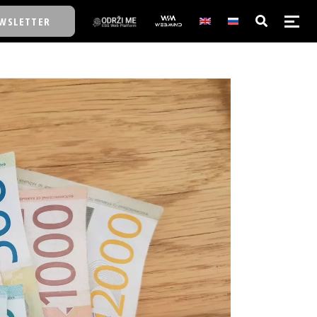
WSLETTER
E/SCHOOL
E/SCHOOL
A
A