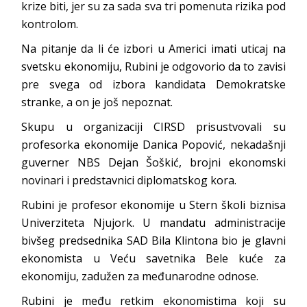
krize biti, jer su za sada sva tri pomenuta rizika pod
kontrolom.
Na pitanje da li će izbori u Americi imati uticaj na
svetsku ekonomiju, Rubini je odgovorio da to zavisi
pre svega od izbora kandidata Demokratske
stranke, a on je još nepoznat.
Skupu u organizaciji CIRSD prisustvovali su
profesorka ekonomije Danica Popović, nekadašnji
guverner NBS Dejan Šoškić, brojni ekonomski
novinari i predstavnici diplomatskog kora.
Rubini je profesor ekonomije u Stern školi biznisa
Univerziteta Njujork. U mandatu administracije
bivšeg predsednika SAD Bila Klintona bio je glavni
ekonomista u Veću savetnika Bele kuće za
ekonomiju, zadužen za međunarodne odnose.
Rubini je među retkim ekonomistima koji su