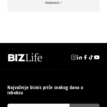
Webmind
Najvažnije biznis priče svakog dana u
inboksu