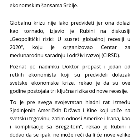
ekonomskim šansama Srbije.
Globalnu krizu nije lako predvideti jer ona dolazi
kao tornado, izjavio je Rubini na diskusiji
„Geopolitički rizici: U susret globalnoj recesiji u
2020“, koju je organizovao Centar za
međunarodnu saradnju i održivi razvoj (CIRSD).
Poznat po nadimku Doktor propast i jedan od
retkih ekonomista koji su predvideli dolazak
svetske ekonomske krize, rekao je da su ove
godine postojala tri ključna rizika od nove recesije.
To je pre svega svojevrstan hladni rat između
Sjedinjenih Američkih Država i Kine koji utiče na
svetsku trgovinu, zatim odnosi Amerike i Irana, kao
i komplikacije sa Bregzitom“, rekao je Rubini i
dodao da se ipak, ne može reći da li će nove velike