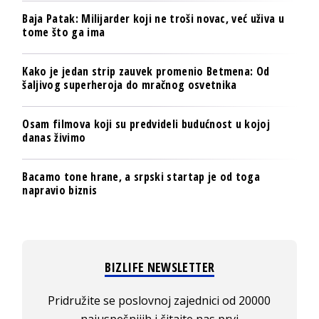
Baja Patak: Milijarder koji ne troši novac, već uživa u
tome što ga ima
Kako je jedan strip zauvek promenio Betmena: Od
šaljivog superheroja do mračnog osvetnika
Osam filmova koji su predvideli budućnost u kojoj
danas živimo
Bacamo tone hrane, a srpski startap je od toga
napravio biznis
BIZLIFE NEWSLETTER
Pridružite se poslovnoj zajednici od 20000