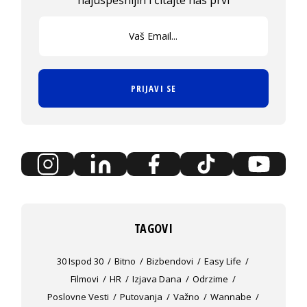
najuspešnijih i čitajte nas prvi
PRIJAVI SE
TAGOVI
30 Ispod 30
Bitno
Bizbendovi
Easy Life
Filmovi
HR
Izjava Dana
Odrzime
Poslovne Vesti
Putovanja
Važno
Wannabe