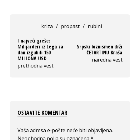
kriza
/
propast
/
rubini
I najveći greše:
Milijarderi iz Lega za
Srpski biznismen drži
dan izgubili 150
ČETVRTINU Kraša
MILIONA USD
naredna vest
prethodna vest
OSTAVITE KOMENTAR
Vaša adresa e-pošte neće biti objavljena.
Neophodna polja su označena
*