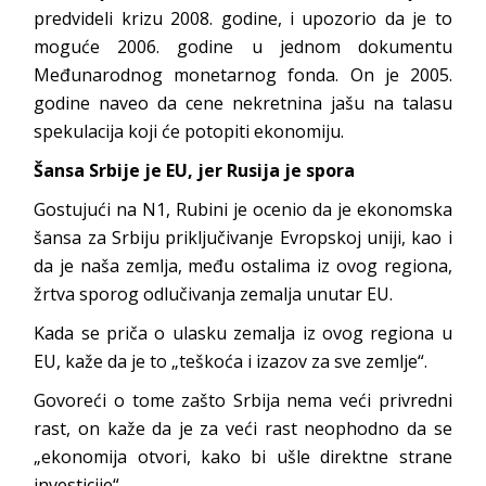
predvideli krizu 2008. godine, i upozorio da je to
moguće 2006. godine u jednom dokumentu
Međunarodnog monetarnog fonda. On je 2005.
godine naveo da cene nekretnina jašu na talasu
spekulacija koji će potopiti ekonomiju.
Šansa Srbije je EU, jer Rusija je spora
Gostujući na N1, Rubini je ocenio da je ekonomska
šansa za Srbiju priključivanje Evropskoj uniji, kao i
da je naša zemlja, među ostalima iz ovog regiona,
žrtva sporog odlučivanja zemalja unutar EU.
Kada se priča o ulasku zemalja iz ovog regiona u
EU, kaže da je to „teškoća i izazov za sve zemlje“.
Govoreći o tome zašto Srbija nema veći privredni
rast, on kaže da je za veći rast neophodno da se
„ekonomija otvori, kako bi ušle direktne strane
investicije“.