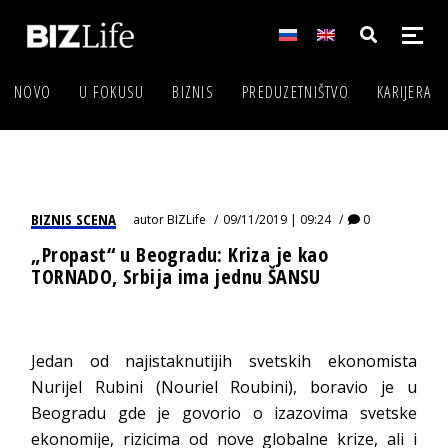
NOVO
U FOKUSU
BIZNIS
PREDUZETNIŠTVO
KARIJERA
BIZNIS SCENA
autor
BIZLife
09/11/2019 | 09:24
0
„Propast“ u Beogradu: Kriza je kao
TORNADO, Srbija ima jednu ŠANSU
Jedan od najistaknutijih svetskih ekonomista
Nurijel Rubini (Nouriel Roubini), boravio je u
Beogradu gde je govorio o izazovima svetske
ekonomije, rizicima od nove globalne krize, ali i