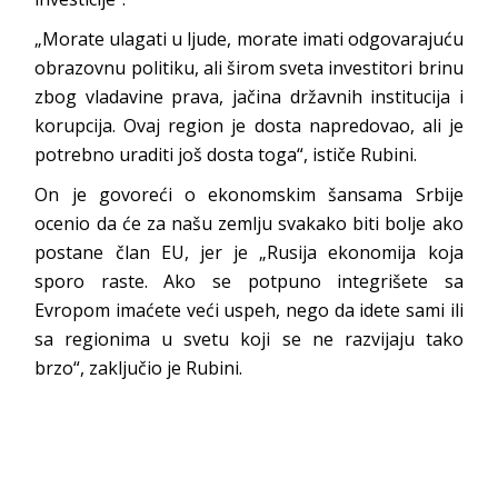
„Morate ulagati u ljude, morate imati odgovarajuću
obrazovnu politiku, ali širom sveta investitori brinu
zbog vladavine prava, jačina državnih institucija i
korupcija. Ovaj region je dosta napredovao, ali je
potrebno uraditi još dosta toga“, ističe Rubini.
On je govoreći o ekonomskim šansama Srbije
ocenio da će za našu zemlju svakako biti bolje ako
postane član EU, jer je „Rusija ekonomija koja
sporo raste. Ako se potpuno integrišete sa
Evropom imaćete veći uspeh, nego da idete sami ili
sa regionima u svetu koji se ne razvijaju tako
brzo“, zaključio je Rubini.