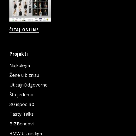
ČITAJ ONLINE
Projekti
Najkolega
Žene u biznisu
UticajnOdgovorno
Šta jedemo
30 ispod 30
Tasty Talks
BIZBendovi
BMW biznis liga