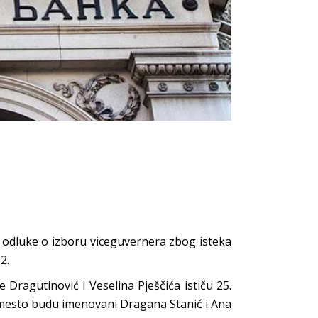
g odluke o izboru viceguvernera zbog isteka
2.
Dragutinović i Veselina Pješčića ističu 25.
o mesto budu imenovani Dragana Stanić i Ana