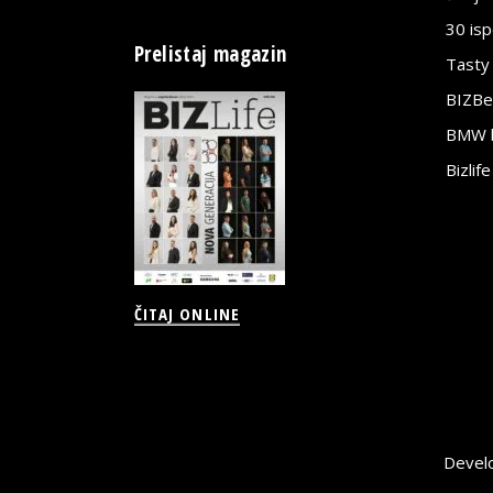
30 is
Prelistaj magazin
Tasty
BIZBe
BMW bi
Bizlif
ČITAJ ONLINE
Devel