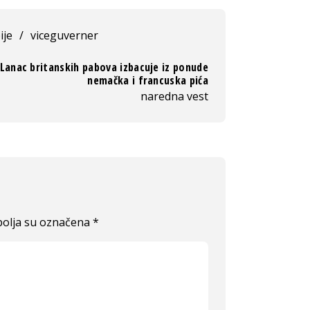
ije
/
viceguverner
Lanac britanskih pabova izbacuje iz ponude
nemačka i francuska pića
naredna vest
olja su označena
*