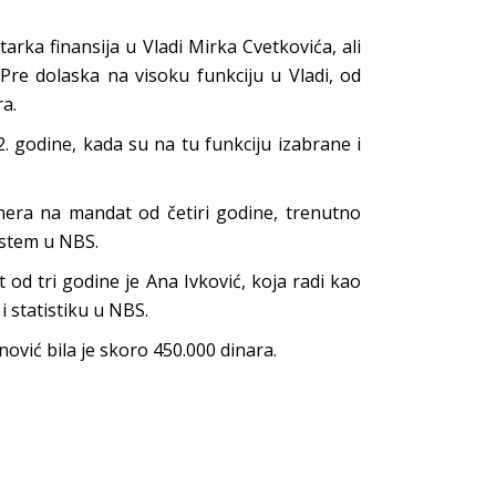
arka finansija u Vladi Mirka Cvetkovića, ali
re dolaska na visoku funkciju u Vladi, od
a.
. godine, kada su na tu funkciju izabrane i
nera na mandat od četiri godine, trenutno
istem u NBS.
od tri godine je Ana Ivković, koja radi kao
 statistiku u NBS.
ović bila je skoro 450.000 dinara.