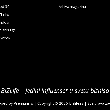
pod 30
Arhiva magazina
 Talks
ndovi
znis liga
e Week
BIZLife – Jedini influenser u svetu biznisa
oped by
Premium.rs
| Copyright © 2026.
bizlife.rs
| Sva prava za