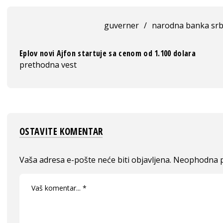
guverner
/
narodna banka srb
Eplov novi Ajfon startuje sa cenom od 1.100 dolara
prethodna vest
OSTAVITE KOMENTAR
Vaša adresa e-pošte neće biti objavljena.
Neophodna p