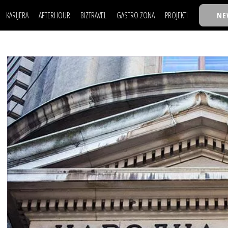
KARIJERA
AFTERHOUR
BIZTRAVEL
GASTRO ZONA
PROJEKTI
NE
POSAO
FILM I SCENA
NAJKOLEGA
LJUDI (HR)
KNJIGE
TASTY TALKS
POSAO
FILM I SCENA
NAJKOLEGA
JE
MOJ UGAO
AUTO SVET
30 ISPOD 30
LJUDI (HR)
KNJIGE
TASTY TALKS
USAVRŠAVANJE
STIL
BACK TO OFFIC
JE
MOJ UGAO
AUTO SVET
30 ISPOD 30
KNOW-HOW
WELLBEING
BIZBENDOVI
USAVRŠAVANJE
STIL
BACK TO OFFIC
BIZKOLEGIJUM
KNOW-HOW
WELLBEING
BIZBENDOVI
BMW BIZNIS LIG
BIZKOLEGIJUM
BIZLIFE WEEK
BMW BIZNIS LIG
IZJAVA GODINE
BIZLIFE WEEK
IZJAVA GODINE