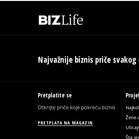
Najvažnije biznis priče svakog
Pretplatite se
Proje
Otkrijte priče koje pokreću biznis
Najko
Žene u
PRETPLATA NA MAGAZIN
Utica
Šta j