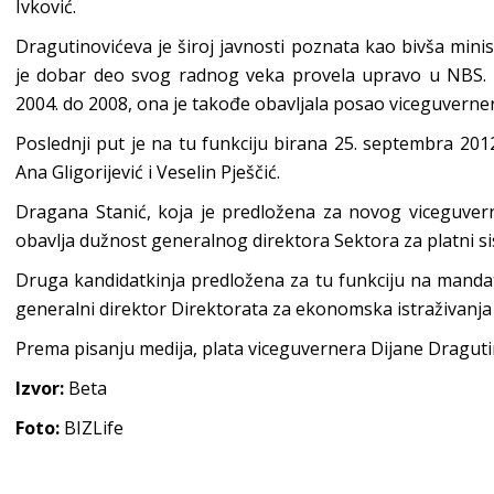
Ivković.
Dragutinovićeva je široj javnosti poznata kao bivša minist
je dobar deo svog radnog veka provela upravo u NBS. P
2004. do 2008, ona je takođe obavljala posao viceguverner
Poslednji put je na tu funkciju birana 25. septembra 2012
Ana Gligorijević i Veselin Pješčić.
Dragana Stanić, koja je predložena za novog viceguver
obavlja dužnost generalnog direktora Sektora za platni s
Druga kandidatkinja predložena za tu funkciju na mandat 
generalni direktor Direktorata za ekonomska istraživanja i
Prema pisanju medija, plata viceguvernera Dijane Dragutin
Izvor:
Beta
Foto:
BIZLife