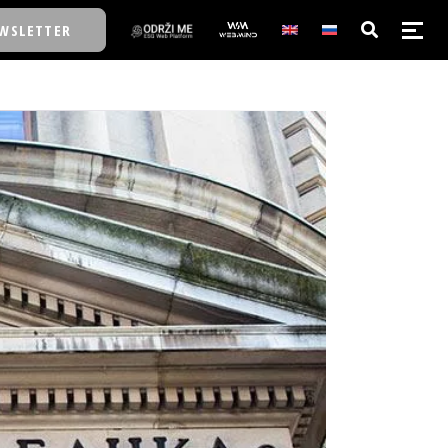
WSLETTER
E/SCHOOL
E/SCHOOL
A
A