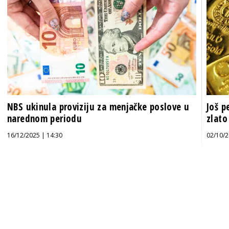
NBS ukinula proviziju za menjačke poslove u
Još p
narednom periodu
zlato
16/12/2025 | 14:30
02/10/2