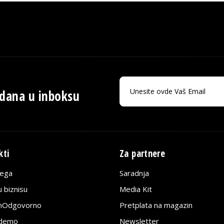
 dana u inboksu
kti
Za partnere
lega
Saradnja
 biznisu
Media Kit
jnOdgovorno
Pretplata na magazin
edemo
Newsletter