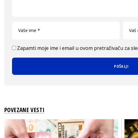
Zapamti moje ime i email u ovom pretraživaču za sl
POVEZANE VESTI