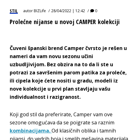
STIL
autor
BIZLife
28/04/2022 | 12:42
0
Prolećne nijanse u novoj CAMPER kolekciji
Čuveni španski brend Camper čvrsto je rešen u
nameri da vam novu sezonu učini
uzbudljivijom. Bez obzira na to da li ste u
potrazi za savršenim parom patika za proleće,
ili cipela koje ćete nositi u gradu, modeli iz
nove kolekcije u prvi plan stavljaju vašu
individualnost i razigranost.
Koji god stil da preferirate, Camper vam ove
sezone omogućava da se poigrate sa raznim
kombinacijama.
Od klasičnih oblika i tamnih
nijansi, do vedrih boja i smelih mešavina materijala.