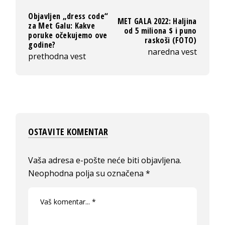
Objavljen „dress code“
MET GALA 2022: Haljina
za Met Galu: Kakve
od 5 miliona $ i puno
poruke očekujemo ove
raskoši (FOTO)
godine?
naredna vest
prethodna vest
OSTAVITE KOMENTAR
Vaša adresa e-pošte neće biti objavljena.
Neophodna polja su označena
*