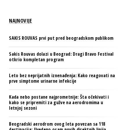
NAJNOVIJE
SAKIS ROUVAS prvi put pred beogradskom publikom
Sakis Rouvas dolazi u Beograd: Dragi Bravo Festival
otkrio kompletan program
Leto bez neprijatnih iznenađenja: Kako reagovati na
prve simptome urinarne infekcije
Kada nebo postane najprometnije: Šta očekivati i
kako se pripremiti za gužve na aerodromima u
letnjoj sezoni
Beogradski aerodrom ovog leta povezan sa 118
destinacija: Uvedeno osam novih direktnih linija