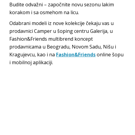
Budite odvažni – započnite novu sezonu lakim
korakom i sa osmehom na licu.
Odabrani modeli iz nove kolekcije čekaju vas u
prodavnici Camper u šoping centru Galerija, u
Fashion&Friends multibrend koncept
prodavnicama u Beogradu, Novom Sadu, Nišu i
Kragujevcu, kao i na
Fashion&Friends
online šopu
i mobilnoj aplikaciji.