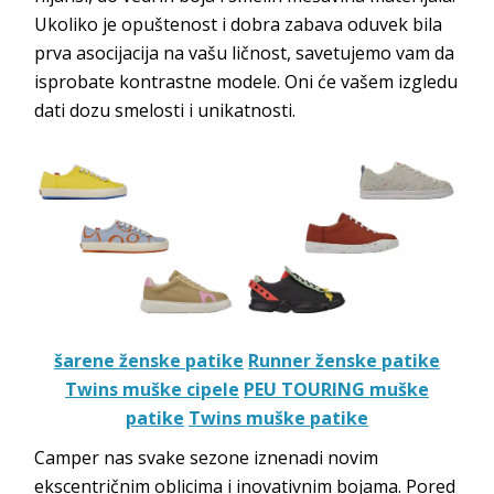
Ukoliko je opuštenost i dobra zabava oduvek bila
prva asocijacija na vašu ličnost, savetujemo vam da
isprobate kontrastne modele. Oni će vašem izgledu
dati dozu smelosti i unikatnosti.
šarene ženske patike
Runner ženske patike
Twins muške cipele
PEU TOURING muške
patike
Twins muške patike
Camper nas svake sezone iznenadi novim
ekscentričnim oblicima i inovativnim bojama. Pored