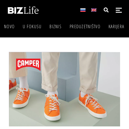
NOVO
U FOKUSU
BIZNIS
PREDUZETNIŠTVO
KARIJERA