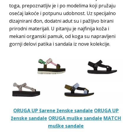
toga, prepoznatljiv je i po modelima koji pružaju
osećaj lakoće i potpunu udobnost. Uz specijalno
dizajnirani đon, dodatni adut su i pažljivo birani
prirodni materijali. U pitanju je najfinija koža i
mekani organski pamuk, od koga su napravljeni
gornji delovi patika i sandala iz nove kolekcije.
ORUGA UP šarene ženske sandale
ORUGA UP
ženske sandale
ORUGA muške sandale
MATCH
muške sandale