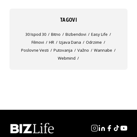
TAGOVI
30 Ispod 30
Bitno
Bizbendovi
Easy Life
Filmovi
HR
Izjava Dana
Odrzime
Poslovne Vesti
Putovanja
Važno
Wannabe
Webmind